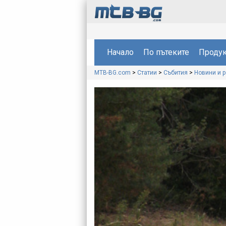
Начало
По пътеките
Продук
MTB-BG.com
>
Статии
>
Събития
>
Новини и 