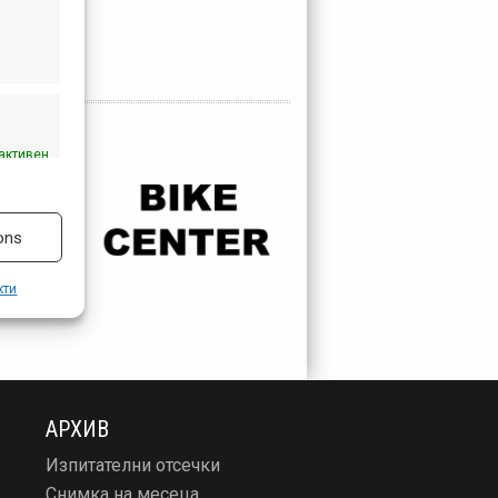
активен
ons
кти
АРХИВ
Изпитателни отсечки
Снимка на месеца