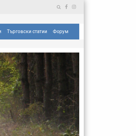
и
Търговски статии
Форум