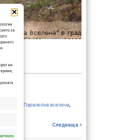
нологии
сието за
като
оренето
 и
орът ви
 време,
долната
стадинов
,
Паралелна вселена
,
Следваща
активен