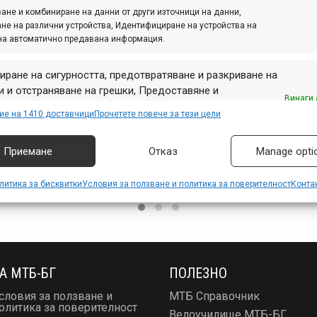
ане и комбиниране на данни от други източници на данни,
не на различни устройства, Идентифициране на устройства на
на автоматично предавана информация.
иране на сигурността, предотвратяване и разкриване на
 и отстраняване на грешки, Предоставяне и
Винаги 
авяне на реклама и съдържание, Запазване и
ие на 1410 доставчици
Прочетете повече за тези цели
аване на избори за поверителност.
Приемане
Отказ
Manage opti
литика за бисквитки
Условия за ползване и политика за поверителност
Конта
А МТБ-БГ
ПОЛЕЗНО
словия за ползване и
МТБ Справочник
олитика за поверителност
Велоучилище МТБ-БГ