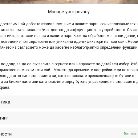
Manage your privacy
едоставим най-добрата изживяност, ние и нашите партньори използваме тех
витки за съхраняване и/или достъп до информацията за устройството. Съгла
ологии ще позволи на нас и нашите партньори да обработваме лични данни, 
 поведение при сърфиране или уникални идентификатори на този сайт. Неод
от Хисар
глянето на съгласието може да засегне неблагоприятно определени функции
по-долу, за да се съгласите с горното или направете по-детайлен избор. Изб
приложен само към този сайт. Можете да промените настройките си по всяко
лно да оттеглите съгласието си, като използвате превключващите бутони в
а за бисквитките или като кликнете върху бутона управление на съгласие в 
крана.
стика
йчев
,
Игнат Синицин
,
маратон
,
Мартин Николов
,
Николай Ко
р
,
ХС състезание
тинг
ности
Винаги 