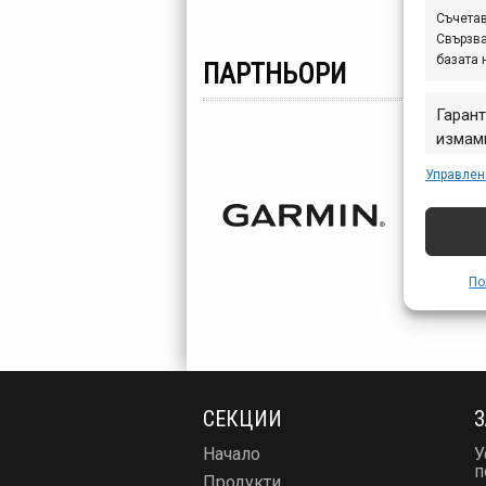
Съчетав
Свързва
базата 
ПАРТНЬОРИ
Гарант
измами
предст
Управлен
съобщ
По
СЕКЦИИ
З
Начало
У
п
Продукти