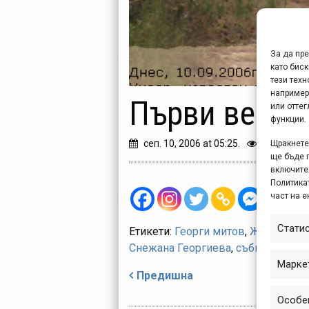
За да пр
като биск
тези техн
например
Първи вести 
или отте
функции.
сеп. 10, 2006 at 05:25.
340
Щракнете 
ще бъде 
включите
Политикат
част на е
Стати
Етикети:
Георги митов
,
Жельо Сто
Снежана Георгиева
,
събития
,
Хиса
Навигация
Марке
Предишна
Особе