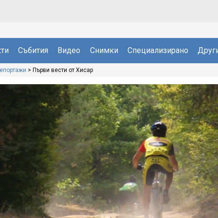
ти
Събития
Видео
Снимки
Специализирано
Друг
репортажи
>
Първи вести от Хисар