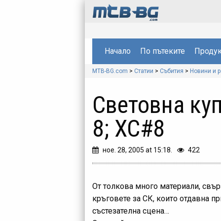
Начало
По пътеките
Продук
MTB-BG.com
>
Статии
>
Събития
>
Новини и 
Световна купа
8; XC#8
ное. 28, 2005 at 15:18.
422
От толкова много материали, свър
кръговете за СК, които отдавна п
състезателна сцена…