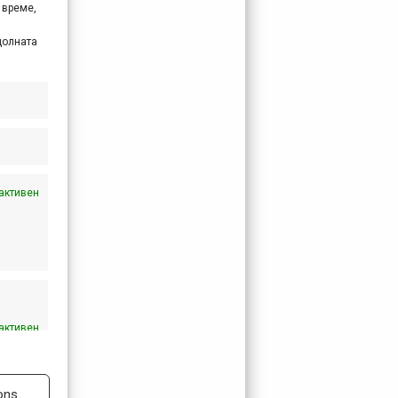
 време,
долната
активен
активен
ons