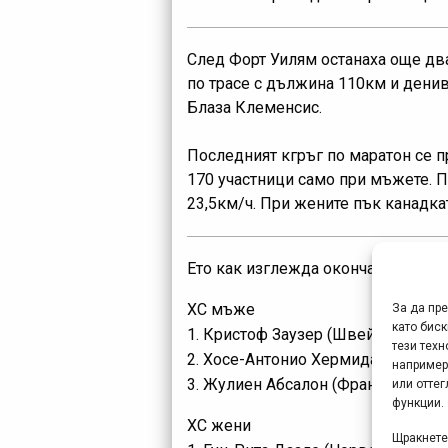
След Форт Уилям останаха още два
по трасе с дължина 110км и дени
Блаза Клеменсис.
Последният кгръг по маратон се п
170 участници само при мъжете. П
23,5км/ч. При жените пък канадка
Ето как изглежда окончателното к
ХС мъже
За да пр
като биск
1. Кристоф Заузер (Швейцария) – 
тези техн
2. Хосе-Антонио Хермида (Испания)
например
3. Жулиен Абсалон (Франция) – 859
или отте
функции.
ХС жени
Щракнете 