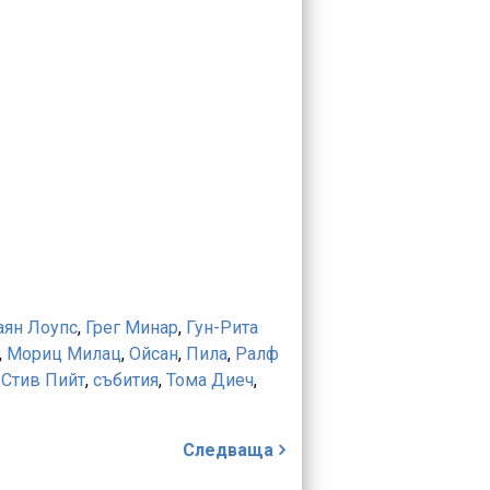
аян Лоупс
,
Грег Минар
,
Гун-Рита
,
Мориц Милац
,
Ойсан
,
Пила
,
Ралф
,
Стив Пийт
,
събития
,
Тома Диеч
,
Следваща