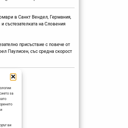
томври в Санкт Вендел, Германия,
 и състезателката на Словения
езателно присъствие с повече от
ел Паулисен, със средна скорост
нологии
сието за
като
оренето
 и
орът ви