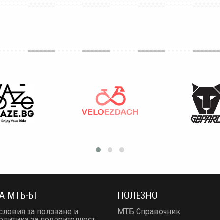
А МТБ-БГ
ПОЛЕЗНО
словия за ползване и
МТБ Справочник
олитика за поверителност