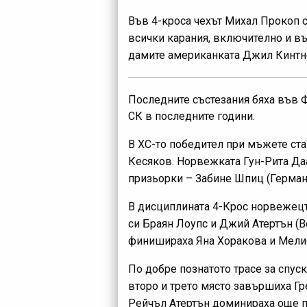
Във 4-кроса чехът Михал Прокоп с
всички карания, включително и въ
дамите американката Джил Кинтнер
Последните състезания бяха във Ф
СК в последните години.
В ХС-то победител при мъжете ст
Кесяков. Норвежката Гун-Рита Даа
призьорки – Забине Шпиц (Германи
В дисциплината 4-Крос норвежецъ
си Браян Лоупс и Джий Атертън (В
финишираха Яна Хоракова и Мели
По добре познатото трасе за спус
второ и трето място завършиха Гр
Рейчъл Атертън доминираха още п