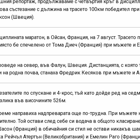
шния репортаж, продължаваме с четвъртия кръг в дисципли
 това състезание с дължина на трасето 100км победител п
ксон (Швеция).
иплината маратон, в Ойсан, Франция, на 7 август. Трасето 
ясто бе спечелено от Тома Диеч (Франция) при мъжете и Е
роведе на север, във Фалун, Швеция. Дистанцията, с която
и на родна почва, станаха Фредрик Кесяков при мъжете и А
зателите по спускане и 4-крос, тъй като дойде ред на седм
злика във височините 526м.
еме направиха надпреварата още по-трудна. При мъжете н
ително. Той остави след себе си водача в общото класиран
сон (Франция) в обичайния си стил не остави никакъв шан
ха Рейчъл Атертън (Великобритания) и Емелин Раго (Франци