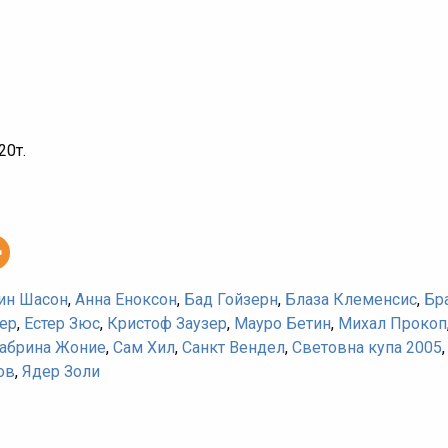
20т.
ин Шасон
,
Анна Еноксон
,
Бад Гойзерн
,
Блаза Клеменсис
,
Бр
ер
,
Естер Зюс
,
Кристоф Заузер
,
Мауро Бетин
,
Михал Прокоп
абрина Жоние
,
Сам Хил
,
Санкт Вендел
,
Световна купа 2005
ов
,
Ядер Золи