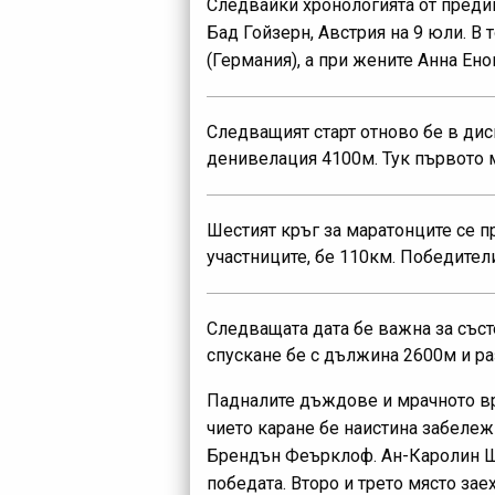
Следвайки хронологията от преди
Бад Гойзерн, Австрия на 9 юли. В
(Германия), а при жените Анна Ено
Следващият старт отново бе в дисц
денивелация 4100м. Тук първото м
Шестият кръг за маратонците се п
участниците, бе 110км. Победител
Следващата дата бе важна за състе
спускане бе с дължина 2600м и ра
Падналите дъждове и мрачното вр
чието каране бе наистина забележ
Брендън Феърклоф. Ан-Каролин Ша
победата. Второ и трето място зае