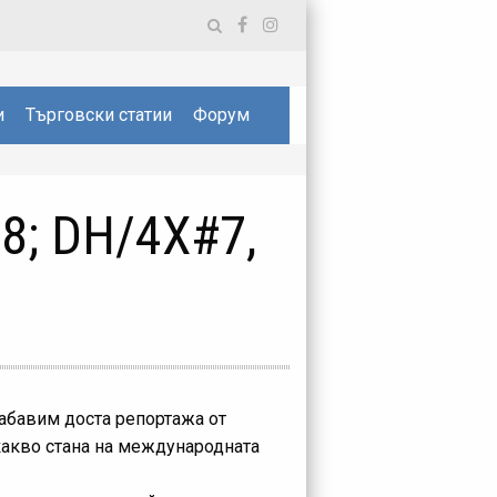
и
Търговски статии
Форум
 8; DH/4X#7,
забавим доста репортажа от
 какво стана на международната