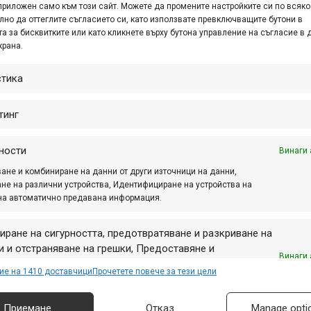
00т. (шест първи и две втори места!)
приложен само към този сайт. Можете да промените настройките си по всяко
.
лно да оттеглите съгласието си, като използвате превключващите бутони в
а за бисквитките или като кликнете върху бутона управление на съгласие в 
1220т.
крана.
стика
– 887т.
NG TEAM – 419т.
тинг
413т.
ности
Винаги 
ане и комбиниране на данни от други източници на данни,
не на различни устройства, Идентифициране на устройства на
на автоматично предавана информация.
иране на сигурността, предотвратяване и разкриване на
4т.
 и отстраняване на грешки, Предоставяне и
Винаги 
 – 1419т.
авяне на реклама и съдържание, Запазване и
ие на 1410 доставчици
Прочетете повече за тези цели
) – 1115т.
аване на избори за поверителност.
Приемане
Отказ
Manage opti