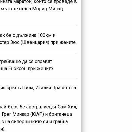
ната маратон, който се проведе в
ри мъжете стана Мориц Милац
пак бе с дължина 100км и
стер Зюс (Швейцария) при жените.
 трябваше да се справят
нна Еноксон при жените.
ия кръг в Пила, Италия. Трасето за
ай-бърз бе австралиецът Сам Хил,
е Грег Минаар (ЮАР) и британеца
с на съперничките си и грабна
я).