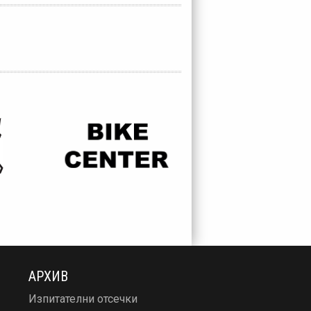
АРХИВ
Изпитателни отсечки