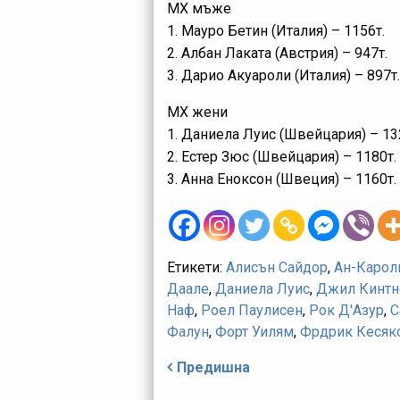
МХ мъже
1. Мауро Бетин (Италия) – 1156т.
2. Албан Лаката (Австрия) – 947т.
3. Дарио Акуароли (Италия) – 897т.
МХ жени
1. Даниела Луис (Швейцария) – 13
2. Естер Зюс (Швейцария) – 1180т.
3. Анна Еноксон (Швеция) – 1160т.
Етикети:
Алисън Сайдор
,
Ан-Карол
Даале
,
Даниела Луис
,
Джил Кинтн
Наф
,
Роел Паулисен
,
Рок Д'Азур
,
С
Фалун
,
Форт Уилям
,
Фрдрик Кесяк
Навигация
Предишна