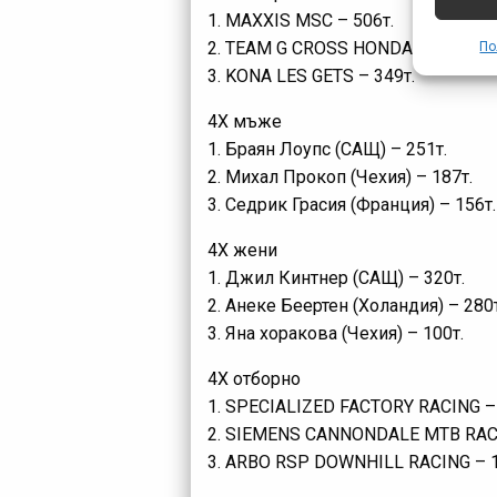
1. MAXXIS MSC – 506т.
2. TEAM G CROSS HONDA – 409т.
По
3. KONA LES GETS – 349т.
4Х мъже
1. Браян Лоупс (САЩ) – 251т.
2. Михал Прокоп (Чехия) – 187т.
3. Седрик Грасия (Франция) – 156т.
4Х жени
1. Джил Кинтнер (САЩ) – 320т.
2. Анеке Беертен (Холандия) – 280т
3. Яна хоракова (Чехия) – 100т.
4Х отборно
1. SPECIALIZED FACTORY RACING – 
2. SIEMENS CANNONDALE MTB RACI
3. ARBO RSP DOWNHILL RACING – 1