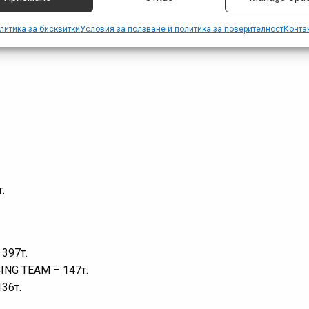
литика за бисквитки
Условия за ползване и политика за поверителност
Конта
.
397т.
NG TEAM – 147т.
36т.