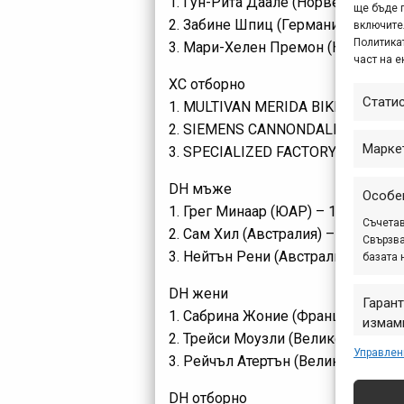
1. Гун-Рита Даале (Норвегия) – 19
ще бъде 
2. Забине Шпиц (Германия) – 1460т
включите
Политикат
3. Мари-Хелен Премон (Канада) – 
част на е
ХС отборно
Стати
1. MULTIVAN MERIDA BIKING TEAM 
2. SIEMENS CANNONDALE MTB RACI
Марке
3. SPECIALIZED FACTORY RACING – 
DH мъже
Особе
1. Грег Минаар (ЮАР) – 1660т.
Съчетав
2. Сам Хил (Австралия) – 905т.
Свързва
3. Нейтън Рени (Австралия) – 890т.
базата 
DH жени
Гарант
1. Сабрина Жоние (Франция) – 145
измами
2. Трейси Моузли (Великобритания)
предст
Управлен
3. Рейчъл Атертън (Великобритания
съобщ
DH отборно