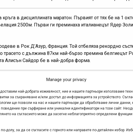
 кръга в дисциплината маратон. Първият от тях бе на 1 ок
велация 2500м. Първи ги преминаха италианецът Ядер Золи
родеве в Рок Д’Азур, Франция. Той отбеляза рекордно съст
о трасето с дължина 87км най-бързо премина белгиецът Ро
та Алисън Сайдор бе в най-добра форма.
ласиране за СК 2005:
Manage your privacy
едоставим най-добрата изживяност, ние и нашите партньори използваме тех
витки за съхраняване и/или достъп до информацията за устройството. Съгла
1470т.
ологии ще позволи на нас и нашите партньори да обработваме лични данни, 
 – 1085т.
 поведение при сърфиране или уникални идентификатори на този сайт. Неод
т.
глянето на съгласието може да засегне неблагоприятно определени функции
по-долу, за да се съгласите с горното или направете по-детайлен избор. Изб