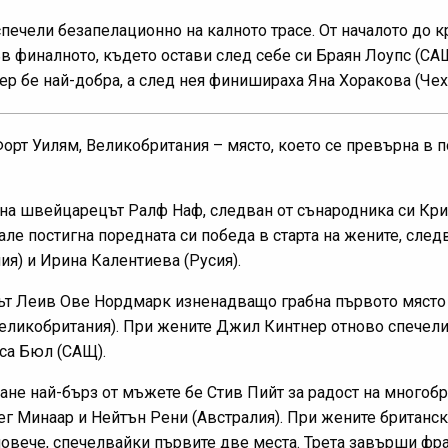
печели безапелационно на калното трасе. От началото до 
в финалното, където остави след себе си Браян Лоупс (САЩ
 бе най-добра, а след нея финишираха Яна Хоракова (Чехи
орт Уилям, Великобритания – място, което се превърна в 
ана швейцарецът Ралф Наф, следван от сънародника си Кр
ле постигна поредната си победа в старта на жените, след
я) и Ирина Калентиева (Русия).
т Леив Ове Нордмарк изненадващо грабна първото място 
еликобритания). При жените Джил Кинтнер отново спечели 
са Бюл (САЩ).
кане най-бърз от мъжете бе Стив Пийт за радост на многобр
ег Минаар и Нейтън Рени (Австралия). При жените британск
овече, спечелвайки първите две места. Трета завърши фр