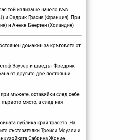
края той излизаше начело във
) и Седрик Грасия (Франция). При
я) и Анеке Беертен (Холандия).
постоянен домакин за кръговете от
истоф Заузер и шведът Фредрик
вана от другите две постоянни
при мъжете, оставяйки след себе
първото място, а след нея
ойната публика край трасето. На
ите състезателки Трейси Моузли и
анцузойката Сабрина Жоние.