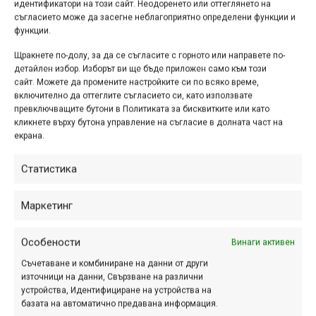
идентификатори на този сайт. Неодоренето или оттеглянето на
съгласието може да засегне неблагоприятно определени функции и
функции.
Щракнете по-долу, за да се съгласите с горното или направете по-
детайлен избор. Изборът ви ще бъде приложен само към този
сайт. Можете да промените настройките си по всяко време,
включително да оттеглите съгласието си, като използвате
превключващите бутони в Политиката за бисквитките или като
кликнете върху бутона управление на съгласие в долната част на
екрана.
Статистика
Снимка на деня | 07.08.2026
Маркетинг
Особености
Винаги активен
Съчетаване и комбиниране на данни от други
източници на данни, Свързване на различни
ПАРТНЬОРИ
устройства, Идентифициране на устройства на
базата на автоматично предавана информация.