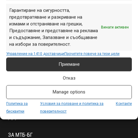
Гарантиране на сигурността,
предотвратяване и разкриване на
измами и отстраняване на грешки,
Винаги активен
Предоставяне и представяне на реклама
и съдържание, Запазване и съобщаване
на избори за поверителност.
Управление на 1410 доставчици
Прочетете повече за тези цели
Приемане
СЕКЦИИ
Отказ
Начало
Manage options
Продукти
Събития
Политика за
Условия за ползване и политика за
Контакти
Специализирано
бисквитки
поверителност
Други
ЗА МТБ-БГ