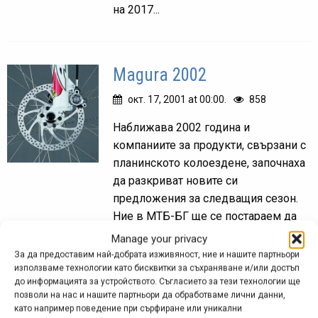
на 2017...
Magura 2002
окт. 17, 2001 at 00:00.
858
Наближава 2002 година и
компаниите за продукти, свързани с
планинското колоездене, започнаха
да разкриват новите си
предложения за следващия сезон.
Ние в МТБ-БГ ще се постараем да
ви държим в...
Manage your privacy
За да предоставим най-добрата изживяност, ние и нашите партньори
използваме технологии като бисквитки за съхраняване и/или достъп
до информацията за устройството. Съгласието за тези технологии ще
Снимка на деня
позволи на нас и нашите партньори да обработваме лични данни,
като например поведение при сърфиране или уникални