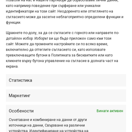
позволи на нас и нашите партньори да обработваме лични данни,
сила, така че през месец май в
като например поведение при сърфиране или уникални
няколко поредни статии ще ви
идентификатори на този сайт. Неодоренето или оттеглянето на
представим продукти за този тип
съгласието може да засегне неблагоприятно определени функции и
функции.
каране, предлагани на българския
пазар от наши партньори....
Щракнете по-долу, за да се съгласите с горното или направете по-
детайлен избор. Изборът ви ще бъде приложен само към този
сайт. Можете да промените настройките си по всяко време,
включително да оттеглите съгласието си, като използвате
превключващите бутони в Политиката за бисквитките или като
DragZone.bg е вече тук!
кликнете върху бутона управление на съгласие в долната част на
екрана.
мар. 20, 2017 at 18:19.
526
Скъпи приятели, DragZone.BG Ви чака
Статистика
с нетърпение! Новият ни онлайн
магазин с нова платформа, нова
Маркетинг
визия и ново име, вече е факт.
Какво ново ще откриетe? • Модерен
Особености
Винаги активен
и интуитивен...
Съчетаване и комбиниране на данни от други
източници на данни, Свързване на различни
устройства, Идентифициране на устройства на