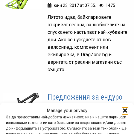
юни 23, 2017 at 07:55.
1475
Лятото идва, байкпарковете
откриват сезона, за любителите на
спускането настъпват най-хубавите
дни. Ако се нуждаете от нов
велосипед, компонент или
екипировка, в DragZone.bg и
веригата от реални магазини със
същото...
Предложения за ендуро
2017 | DragZone.bg
Manage your privacy
май 18, 2017 at 11:19.
1104
За да предоставим най-добрата изживяност, ние и нашите партньори
използваме технологии като бисквитки за съхраняване и/или достъп
Ендуро сезонът започна с пълна
до информацията за устройството. Съгласието за тези технологии ще