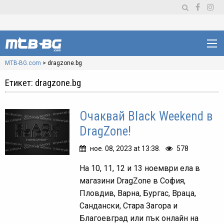
MTB-BG.com
>
dragzone.bg
Етикет:
dragzone.bg
Очаквай Black Weekend в
DragZone!
ное. 08, 2023 at 13:38.
578
На 10, 11, 12 и 13 ноември ела в
магазини DragZone в София,
Пловдив, Варна, Бургас, Враца,
Сандански, Стара Загора и
Благоевград или пък онлайн на