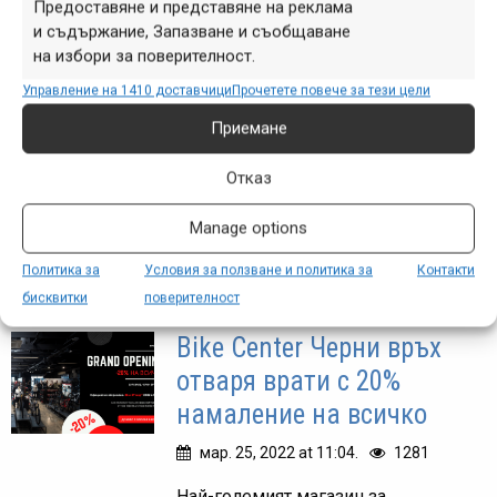
Предоставяне и представяне на реклама
продавач-консултант и
и съдържание, Запазване и съобщаване
механик за София
на избори за поверителност.
Управление на 1410 доставчици
дек. 05, 2022 at 13:01.
Прочетете повече за тези цели
672
Приемане
ВЕЛОЗОНА е дистрибутор на водещи
производители на велосипеди,
Отказ
велосипедни аксесоари и части от
България и света и търси хора за
Manage options
разширяване на своя екип в София.
Политика за
Условия за ползване и политика за
Контакти
бисквитки
поверителност
Bike Center Черни връх
отваря врати с 20%
намаление на всичко
мар. 25, 2022 at 11:04.
1281
Най-големият магазин за