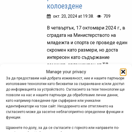
колоездене
окт. 20, 2024 at 19:38.
709
В четвъртък, 17 октомври 2024 г., в
сградата на Министерството на
младежта и спорта се проведе един
скромен като размери, но доста
интересен като съдържание
семинар, организиран от ТД
Manage your privacy
„Боерица“...
За да предоставим най-добрата изживяност, ние и нашите партньори
използваме технологии като бисквитки за съхраняване и/или достъп
до информацията за устройството. Съгласието за тези технологии ще
позволи на нас и нашите партньори да обработваме лични данни,
Sofia Bike Relay –
като например поведение при сърфиране или уникални
велосъстезание с кауза
идентификатори на този сайт. Неодоренето или оттеглянето на
съгласието може да засегне неблагоприятно определени функции и
функции.
сеп. 02, 2023 at 19:01.
658
Щракнете по-долу, за да се съгласите с горното или направете по-
На 17 септември, в 10:00 часа, пред