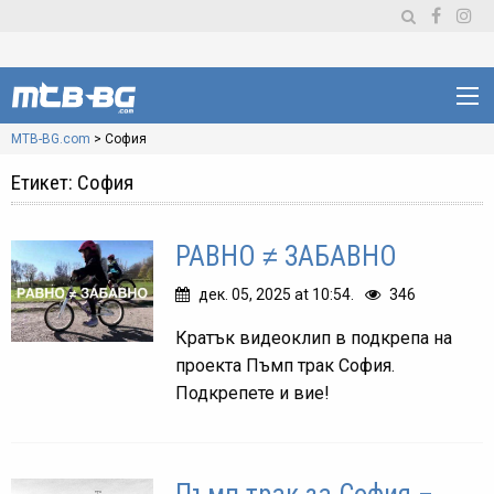
MTB-BG.com
>
София
Етикет:
София
РАВНО ≠ ЗАБАВНО
дек. 05, 2025 at 10:54.
346
Кратък видеоклип в подкрепа на
проекта Пъмп трак София.
Подкрепете и вие!