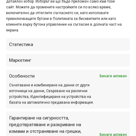
детайлен избор. Изборът ви ще бъде приложен само към този
Национален стадион "В. Левски" ще
сайт. Можете да промените настройките си по всяко време,
се проведе второто издание на
включително да оттеглите съгласието си, като използвате
превключващите бутони в Политиката за бисквитките или като
велосъстезанието SOFIA BIKE RELAY.
кликнете върху бутона управление на съгласие в долната част на
екрана.
Статистика
Specialized Concept Store
отвори официално врати
Маркетинг
в София
Особености
Винаги активен
юли 20, 2023 at 02:05.
4400
Съчетаване и комбиниране на данни от други
На 14-15 юли официално бе открит
източници на данни, Свързване на различни
първият по рода си веломагазин в
устройства, Идентифициране на устройства на
базата на автоматично предавана информация.
България - Specialized Concept Store!
Гарантиране на сигурността,
предотвратяване и разкриване на
„Велозона“ търси
измами и отстраняване на грешки,
Винаги активен