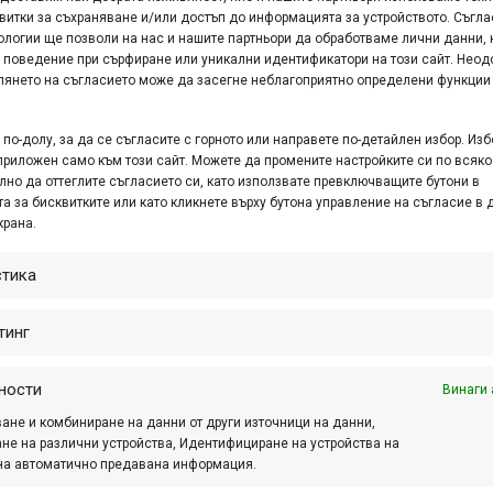
витки за съхраняване и/или достъп до информацията за устройството. Съгла
ологии ще позволи на нас и нашите партньори да обработваме лични данни, 
 e подал молба за обявяване в
 поведение при сърфиране или уникални идентификатори на този сайт. Неод
глянето на съгласието може да засегне неблагоприятно определени функции
ъстоятелност
т. 16, 2018 at 08:09.
449
по-долу, за да се съгласите с горното или направете по-детайлен избор. Изб
приложен само към този сайт. Можете да промените настройките си по всяко
 новина даже не е новина, поне поради две
лно да оттеглите съгласието си, като използвате превключващите бутони в
ини: първо, въпросната молба е подадена от
а за бисквитките или като кликнете върху бутона управление на съгласие в 
водството на Българския колоездачен съюз още
крана.
лятото на 2018 г., така че повечето...
стика
тинг
ности
Винаги 
ане и комбиниране на данни от други източници на данни,
не на различни устройства, Идентифициране на устройства на
на автоматично предавана информация.