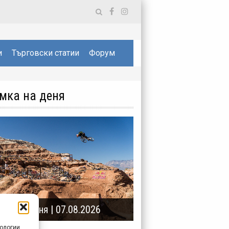
и
Търговски статии
Форум
мка на деня
мка на деня | 07.08.2026
нологии