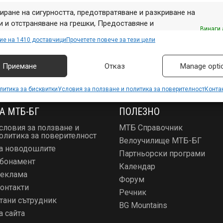
иране на сигурността, предотвратяване и разкриване на
 и отстраняване на грешки, Предоставяне и
Винаги 
авяне на реклама и съдържание, Запазване и
ие на 1410 доставчици
Прочетете повече за тези цели
аване на избори за поверителност.
Приемане
Отказ
Manage opti
литика за бисквитки
Условия за ползване и политика за поверителност
Конта
А МТБ-БГ
ПОЛЕЗНО
словия за ползване и
МТБ Справочник
олитика за поверителност
Велоучилище МТБ-БГ
а новодошлите
Партньорски програми
бонамент
Календар
еклама
Форум
онтакти
Речник
тани сътрудник
BG Mountains
а сайта