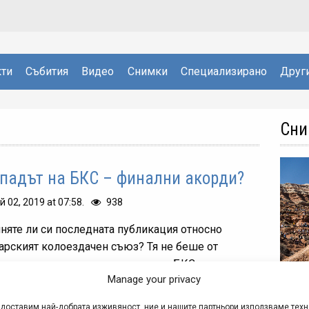
ти
Събития
Видео
Снимки
Специализирано
Друг
Сни
падът на БКС – финални акорди?
й 02, 2019 at 07:58.
938
няте ли си последната публикация относно
арският колоездачен съюз? Тя не беше от
стните - ставаше дума за това, че БКС е подал
Manage your privacy
 за обявяване в несъстоятелност. Началото на...
Сни
едоставим най-добрата изживяност, ние и нашите партньори използваме тех