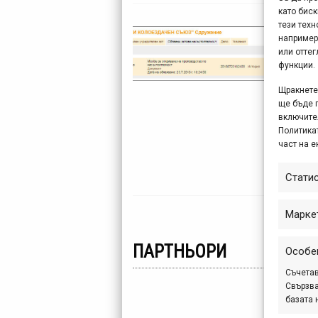
като биск
тези техн
БКС
например
или отте
нес
функции.
ок
Щракнете 
ще бъде 
Тази
включите
прич
Политикат
ръко
част на е
през 
Стати
Марке
ПАРТНЬОРИ
Особе
Съчетав
Свързва
базата 