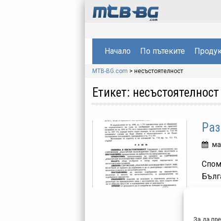
Начало
По пътеките
Продук
MTB-BG.com
>
несъстоятелност
Етикет:
несъстоятелност
Раз
ма
Спом
Бълг
радо
молба
За да пр