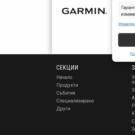
Гарант
измами
предст
Управлен
съобщ
По
СЕКЦИИ
З
Начало
У
п
Продукти
З
Събития
А
Специализирано
Р
Други
К
С
З