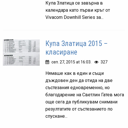
Купа Златица се завърна в
календара като първи кръг от
Vivacom Downhill Series за...
Купа Златица 2015 –
класиране
сеп. 27, 2015 at 16:03.
327
Нямаше как в един и същи
дъждовен ден да отида на две
състезания едновременно, но
благодарение на Светлин Гатев мога
още сега да публикувам снимани
резултатите от състезанието по
спускане...