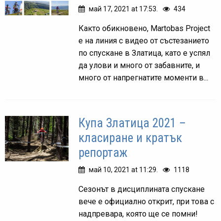
май 17, 2021 at 17:53.
434
Както обикновено, Martobas Project
е на линия с видео от състезанието
по спускане в Златица, като е успял
да улови и много от забавните, и
много от напрегнатите моменти в...
Купа Златица 2021 –
класиране и кратък
репортаж
май 10, 2021 at 11:29.
1118
Сезонът в дисциплината спускане
вече е официално открит, при това с
надпревара, която ще се помни!