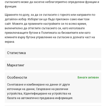
официален видеоклип
съгласието може да засегне неблагоприятно определени функции и
функции.
окт. 10, 2013 at 14:27.
280
Щракнете по-долу, за да се съгласите с горното или направете по-
Малко след репортажа на МТБ-БГ,
детайлен избор. Изборът ви ще бъде приложен само към този
сайт. Можете да промените настройките си по всяко време,
организаторите от клуб Свободно
включително да оттеглите съгласието си, като използвате
измерение качиха и официалния
превключващите бутони в Политиката за бисквитките или като
видеоклип от това хубаво
кликнете върху бутона управление на съгласие в долната част на
екрана.
състезание и ви гарантираме, че той
не е по-лош от самото събитие!
Статистика
Маркетинг
Купа Златица 2013 –
репортаж
Особености
Винаги активен
Съчетаване и комбиниране на данни от други
окт. 09, 2013 at 09:58.
501
източници на данни, Свързване на различни
устройства, Идентифициране на устройства на
Макар че огромната ни галерия от
базата на автоматично предавана информация.
това състезание, допълнена от тази