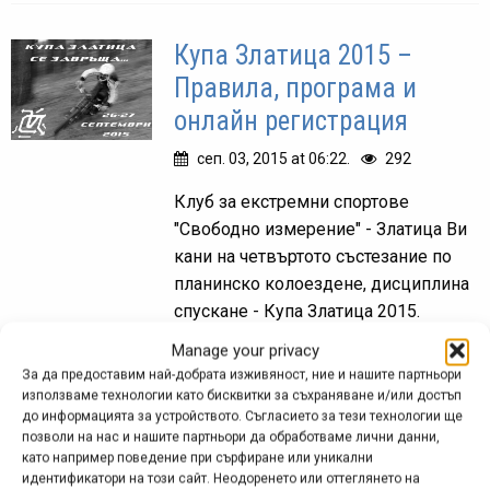
Купа Златица 2015 –
Правила, програма и
онлайн регистрация
сеп. 03, 2015 at 06:22.
292
Клуб за екстремни спортове
"Свободно измерение" - Златица Ви
кани на четвъртото състезание по
планинско колоездене, дисциплина
спускане - Купа Златица 2015.
Поканата е както към активни
Manage your privacy
състезатели, така и...
За да предоставим най-добрата изживяност, ние и нашите партньори
използваме технологии като бисквитки за съхраняване и/или достъп
до информацията за устройството. Съгласието за тези технологии ще
позволи на нас и нашите партньори да обработваме лични данни,
като например поведение при сърфиране или уникални
Купа Златица 2013 –
идентификатори на този сайт. Неодоренето или оттеглянето на