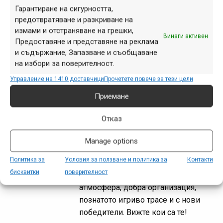
на Петър Савов, показват голяма
Гарантиране на сигурността,
част от случилото се, няма как да
предотвратяване и разкриване на
подминем събитието на клуб
измами и отстраняване на грешки,
Винаги активен
„Свободно измерение“ без...
Предоставяне и представяне на реклама
и съдържание, Запазване и съобщаване
на избори за поверителност.
Управление на 1410 доставчици
Прочетете повече за тези цели
Купа Златица 2013 –
Приемане
резултати
сеп. 22, 2013 at 20:15.
Отказ
399
След едногодишна пауза
Manage options
състезанието на клуб Свободно
Политика за
Условия за ползване и политика за
Контакти
измерение се завърна с
бисквитки
поверителност
характерната за него айляшка
атмосфера, добра организация,
познатото игриво трасе и с нови
победители. Вижте кои са те!