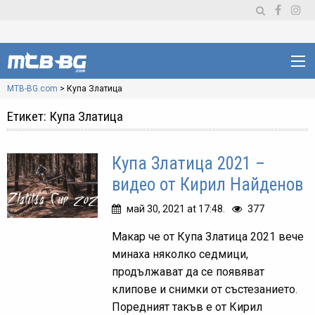
MTB-BG.com
>
Купа Златица
Етикет:
Купа Златица
Купа Златица 2021 –
видео от Кирил Найденов
май 30, 2021 at 17:48.
377
Макар че от Купа Златица 2021 вече
минаха няколко седмици,
продължават да се появяват
клипове и снимки от състезанието.
Поредният такъв е от Кирил