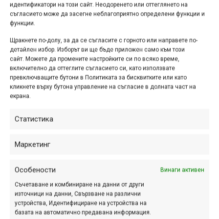
идентификатори на този сайт. Неодоренето или оттеглянето на
съгласието може да засегне неблагоприятно определени функции и
Планинският курорт Добринище
функции.
започва летния сезон на 12 юни с
безплатен ден за возене на лифта от
Щракнете по-долу, за да се съгласите с горното или направете по-
детайлен избор. Изборът ви ще бъде приложен само към този
хижа „Гоце Делчев“ до хижа
сайт. Можете да промените настройките си по всяко време,
„Безбог“ и с ново (второ) трасе.
включително да оттеглите съгласието си, като използвате
превключващите бутони в Политиката за бисквитките или като
кликнете върху бутона управление на съгласие в долната част на
екрана.
Един ден в обувките на
Статистика
Дан Атертън
апр. 18, 2021 at 18:41.
402
Маркетинг
Не зная какво е чувството да
Особености
Винаги активен
създадеш голям байк парк и да
можеш всеки ден да караш по
Съчетаване и комбиниране на данни от други
източници на данни, Свързване на различни
трасетата му и да ги подобряваш, но
устройства, Идентифициране на устройства на
Дан Атертън е един от...
базата на автоматично предавана информация.