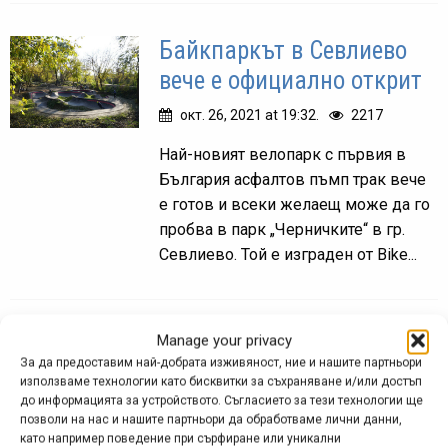
Байкпаркът в Севлиево
вече е официално открит
окт. 26, 2021 at 19:32.
2217
Най-новият велопарк с първия в
България асфалтов пъмп трак вече
е готов и всеки желаещ може да го
пробва в парк „Черничките“ в гр.
Севлиево. Той е изграден от Bike...
Manage your privacy
Добринище открива
За да предоставим най-добрата изживяност, ние и нашите партньори
летния сезон 2021 на 12
използваме технологии като бисквитки за съхраняване и/или достъп
юни с второ МТБ трасе
до информацията за устройството. Съгласието за тези технологии ще
позволи на нас и нашите партньори да обработваме лични данни,
като например поведение при сърфиране или уникални
юни 09, 2021 at 10:52.
912