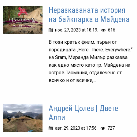
Неразказаната история
на байкпарка в Майдена
ное. 27, 2023 at 18:19.
616
В този кратък филм, първи от
поредицата „Here. There. Everywhere.“
на Sram, Миранда Милър разказва
как едно място като гр. Майдена на
остров Тасмания, отдалечено от
всичко и от всички,...
Андрей Цолев | Двете
Алпи
авг. 29, 2023 at 17:56.
727