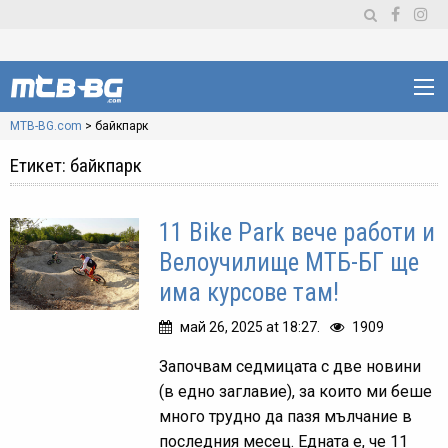
MTB-BG.com
>
байкпарк
Етикет:
байкпарк
11 Bike Park вече работи и
Велоучилище МТБ-БГ ще
има курсове там!
май 26, 2025 at 18:27.
1909
Започвам седмицата с две новини
(в едно заглавие), за които ми беше
много трудно да пазя мълчание в
последния месец. Едната е, че 11