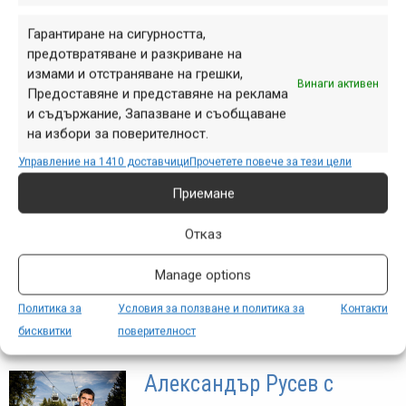
Гарантиране на сигурността,
предотвратяване и разкриване на
SICK DOWNHILL SEASON
измами и отстраняване на грешки,
Винаги активен
#5 | BEST OF 2019 – Luis
Предоставяне и представяне на реклама
и съдържание, Запазване и съобщаване
Gerstner
на избори за поверителност.
дек. 29, 2019 at 11:00.
375
Управление на 1410 доставчици
Прочетете повече за тези цели
Предполагам, че и вие, подобно на
Приемане
мен, не знаете почти нищо за Луис
Герстнер... Но това негово обзорно
Отказ
видео за 2019 г. с избрани кадри от
Manage options
много европейски байкпаркове
(най-вече...
Политика за
Условия за ползване и политика за
Контакти
бисквитки
поверителност
Александър Русев с