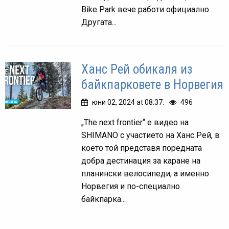
Bike Park вече работи официално.
Другата...
Ханс Рей обикаля из
байкпарковете в Норвегия
юни 02, 2024 at 08:37.
496
„The next frontier“ е видео на
SHIMANO с участието на Ханс Рей, в
което той представя поредната
добра дестинация за каране на
планински велосипеди, а именно
Норвегия и по-специално
байкпарка...