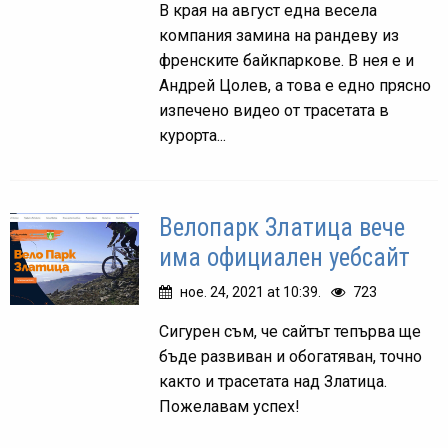
В края на август една весела
компания замина на рандеву из
френските байкпаркове. В нея е и
Андрей Цолев, а това е едно прясно
изпечено видео от трасетата в
курорта...
Велопарк Златица вече
има официален уебсайт
ное. 24, 2021 at 10:39.
723
Сигурен съм, че сайтът тепърва ще
бъде развиван и обогатяван, точно
както и трасетата над Златица.
Пожелавам успех!