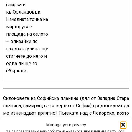
спирка в
кв.Орландовци.
Началната точка на
маршрута е
площада на селото
– влизайки по
главната улица, ще
стигнете до него и
едва ли ще го
сбъркате.
Склоновете на Софийска планина (дял от Западна Стара
планина, намиращ се северно от София) продължават да
ме изненадват приятно! Пътеката над с.Локорско, която
е основата на настоящия маршрут, е поредния пример в
Manage your privacy
това отношение. От гл.т. на физическо натоварване
За да предоставим най-добрата изживяност, ние и нашите партньори