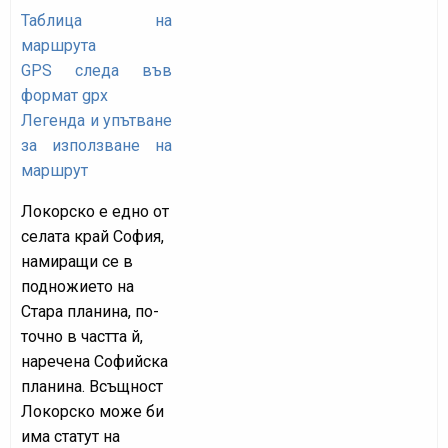
Таблица на
маршрута
GPS следа във
формат gpx
Легенда и упътване
за използване на
маршрут
Локорско е едно от
селата край София,
намиращи се в
подножието на
Стара планина, по-
точно в частта й,
наречена Софийска
планина. Всъщност
Локорско може би
има статут на