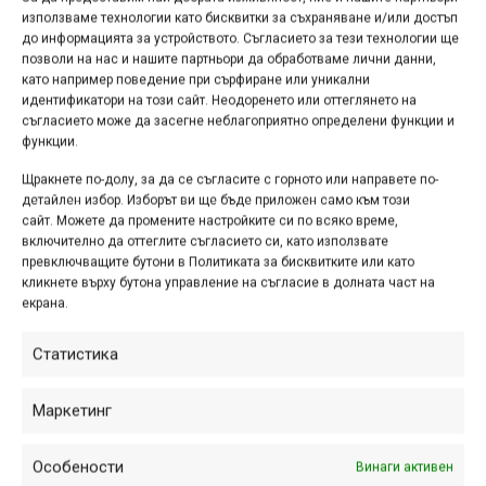
описаният тук маршрут не е тежък, става дума за час-
използваме технологии като бисквитки за съхраняване и/или достъп
два каране, нищо работа! Но в същото време този
до информацията за устройството. Съгласието за тези технологии ще
позволи на нас и нашите партньори да обработваме лични данни,
кратък излет може да ви натовари много по-осезаемо
като например поведение при сърфиране или уникални
от разходка в парка, защото изкачването е доста
идентификатори на този сайт. Неодоренето или оттеглянето на
стръмно – баирът се изправя пред вас още в рамките на
съгласието може да засегне неблагоприятно определени функции и
функции.
селото и до излизането на първото било може да ви
препоти няколко пъти. Следва приятна и сравнително
Щракнете по-долу, за да се съгласите с горното или направете по-
равна част, в която можете да поуспокоите дишането и
детайлен избор. Изборът ви ще бъде приложен само към този
сайт. Можете да промените настройките си по всяко време,
пулса си, преди да ги учестите отново, но този път със
включително да оттеглите съгласието си, като използвате
спускането. А какво спускане само! В началото е
превключващите бутони в Политиката за бисквитките или като
песъчливо-каменен черен път с поне няколко
кликнете върху бутона управление на съгласие в долната част на
екрана.
възможни линии, включващи бабунки, подскоци и
други интересни занимания. Той преминава в пътека,
Статистика
която започва нормално, гладка и постлана с листата,
нападали през есента. Скоро обаче се разкрива и
Маркетинг
истинската й същност – излиза се на открит склон с
разнообразни по форма и размери скалички, през които
Особености
Винаги активен
криволичи пътеката, от скала на скала. Тук нещата