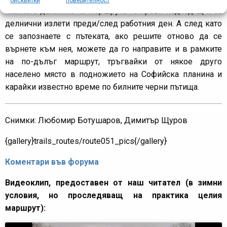
бисквитки
поверителност
Малката дължина на маршрута го прави подходящ и за
делнични излети преди/след работния ден. А след като
се запознаете с пътеката, ако решите отново да се
върнете към нея, можете да го направите и в рамките
на по-дълъг маршрут, тръгвайки от някое друго
населено място в подножието на Софийска планина и
карайки известно време по билните черни пътища.
Снимки: Любомир Ботушаров, Димитър Щуров
{gallery}trails_routes/route051_pics{/gallery}
Коментари във форума
Видеоклип, предоставен от наш читател (в зимни
условия, но проследяващ на практика целия
маршрут):