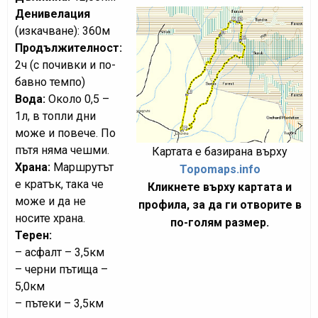
Денивелация
(изкачване): 360м
Продължителност:
2ч (с почивки и по-
бавно темпо)
Вода:
Около 0,5 –
1л, в топли дни
може и повече. По
пътя няма чешми.
Картата е базирана върху
Храна:
Маршрутът
Topomaps.info
е кратък, така че
Кликнете върху картата и
може и да не
профила, за да ги отворите в
носите храна.
по-голям размер.
Терен:
– асфалт – 3,5км
– черни пътища –
5,0км
– пътеки – 3,5км