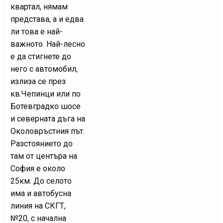
квартал, нямам
представа, а и едва
ли това е най-
важното. Най-лесно
е да стигнете до
него с автомобил,
излиза се през
кв.Чепинци или по
Ботевградко шосе
и северната дъга на
Околовръстния път.
Разстоянието до
там от центъра на
София е около
25км. До селото
има и автобусна
линия на СКГТ,
№20, с начална