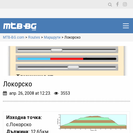
MTB-BG.com
>
Routes
>
Маршрути
>
Локорско
Локорско
апр. 26, 2008 at 12:23.
3553
Изходна точка:
с.Локорско
Дължина:
12,65км