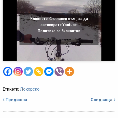
Кликнете 'Съгласен съм', за да
активирате Youtube
Политика за бисквитки
Съгласен съм
Етикети:
Локорско
Навигация
Предишна
Следваща