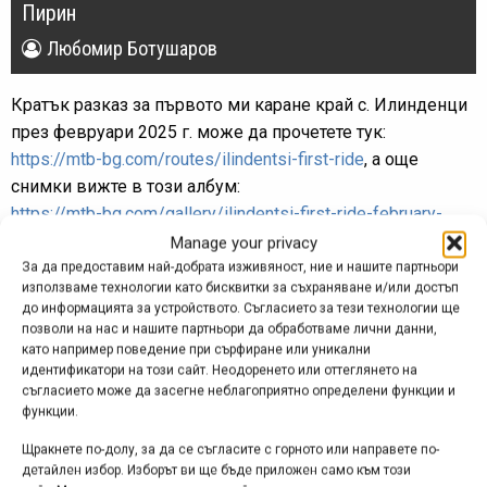
Пирин
Любомир Ботушаров
Кратък разказ за първото ми каране край с. Илинденци
през февруари 2025 г. може да прочетете тук:
https://mtb-bg.com/routes/ilindentsi-first-ride
, а още
снимки вижте в този албум:
https://mtb-bg.com/gallery/ilindentsi-first-ride-february-
2025
.
Manage your privacy
За да предоставим най-добрата изживяност, ние и нашите партньори
използваме технологии като бисквитки за съхраняване и/или достъп
до информацията за устройството. Съгласието за тези технологии ще
позволи на нас и нашите партньори да обработваме лични данни,
като например поведение при сърфиране или уникални
идентификатори на този сайт. Неодоренето или оттеглянето на
съгласието може да засегне неблагоприятно определени функции и
Реклама
функции.
Щракнете по-долу, за да се съгласите с горното или направете по-
детайлен избор. Изборът ви ще бъде приложен само към този