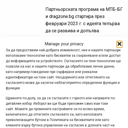
Партньорската програма на МТБ-БГ
и dragzone.bg стартира през
февруари 2023 г. с идеята тепърва
да се развива и допълва.
Manage your privacy
За да предоставим най-добрата изживяност, ние и нашите партньори
Партньорска програма на
използваме технологии като бисквитки за съхраняване и/или достъп
до информацията за устройството. Съгласието за тези технологии ще
МТБ-БГ и Shushon
позволи на нас и нашите партньори да обработваме лични данни,
като например поведение при сърфиране или уникални
дек. 17, 2022 at 18:16.
478
идентификатори на този сайт. Неодоренето или оттеглянето на
съгласието може да засегне неблагоприятно определени функции и
В рамките на партньорската
функции.
програма между МТБ-БГ и Shushon
Щракнете по-долу, за да се съгласите с горното или направете по-
всички връзки от MTB-BG.com към
детайлен избор. Изборът ви ще бъде приложен само към този
сайта https://shushon.com/ са от типа
сайт. Можете да промените настройките си по всяко време,
включително да оттеглите съгласието си, като използвате
affiliate links.
превключващите бутони в Политиката за бисквитките или като
кликнете върху бутона управление на съгласие в долната част на