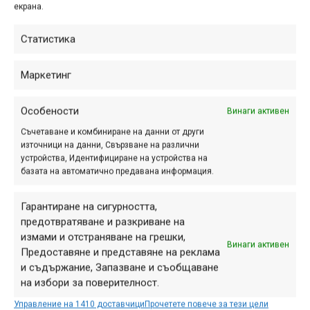
екрана.
Партньорска програма на
Статистика
МТБ-БГ и Garmin.bg
Маркетинг
апр. 04, 2015 at 17:01.
10302
Читателите на МТБ-БГ при покупка
Особености
Винаги активен
на продукти от Garmin.bg могат да
Съчетаване и комбиниране на данни от други
ползват 10% отстъпка чрез
източници на данни, Свързване на различни
въвеждането на специален код.
устройства, Идентифициране на устройства на
базата на автоматично предавана информация.
Гарантиране на сигурността,
Архив
предотвратяване и разкриване на
измами и отстраняване на грешки,
Винаги активен
Предоставяне и представяне на реклама
и съдържание, Запазване и съобщаване
на избори за поверителност.
Управление на 1410 доставчици
Прочетете повече за тези цели