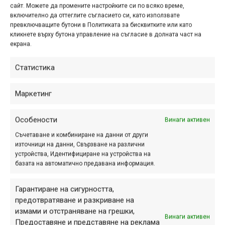
Етикети:
Out-cast
,
Борис Първанов
,
видео
,
интервю
,
сайт. Можете да промените настройките си по всяко време,
включително да оттеглите съгласието си, като използвате
подкаст
превключващите бутони в Политиката за бисквитките или като
Навигация
кликнете върху бутона управление на съгласие в долната част на
Предишна
екрана.
Статистика
ПАРТНЬОРИ
Маркетинг
Особености
Винаги активен
Съчетаване и комбиниране на данни от други
източници на данни, Свързване на различни
устройства, Идентифициране на устройства на
базата на автоматично предавана информация.
Гарантиране на сигурността,
предотвратяване и разкриване на
измами и отстраняване на грешки,
Винаги активен
Предоставяне и представяне на реклама