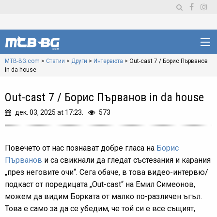
MTB-BG.com
>
Статии
>
Други
>
Интервюта
>
Out-cast 7 / Борис Първанов
in da house
Out-cast 7 / Борис Първанов in da house
дек. 03, 2025 at 17:23.
573
Повечето от нас познават добре гласа на
Борис
Първанов
и са свикнали да гледат състезания и карания
„през неговите очи“. Сега обаче, в това видео-интервю/
подкаст от поредицата „Out-cast“ на Емил Симеонов,
можем да видим Борката от малко по-различен ъгъл.
Това е само за да се убедим, че той си е все същият,