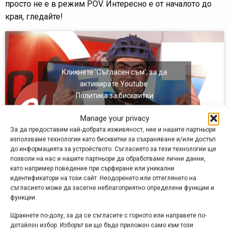
просто не е в режим POV. Интересно е от началото до
края, гледайте!
Кликнете 'Съгласен съм', за да
активирате Youtube
Политика за бисквитки
Съгласен съм
Manage your privacy
За да предоставим най-добрата изживяност, ние и нашите партньори
използваме технологии като бисквитки за съхраняване и/или достъп
до информацията за устройството. Съгласието за тези технологии ще
позволи на нас и нашите партньори да обработваме лични данни,
като например поведение при сърфиране или уникални
Реклама
идентификатори на този сайт. Неодоренето или оттеглянето на
съгласието може да засегне неблагоприятно определени функции и
функции.
Щракнете по-долу, за да се съгласите с горното или направете по-
детайлен избор. Изборът ви ще бъде приложен само към този