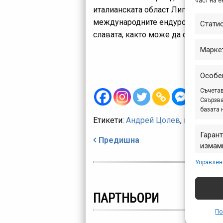
част на е
италианската област Лигурия и по
международните ендуро състезания
Стати
славата, както може да си види и
Марке
Особе
Съчетав
Свързва
базата 
Етикети:
Андрей Цолев
,
видео
,
ек
Навигация
Гарант
Предишна
измами
предст
Управлен
съобщ
ПАРТНЬОРИ
По