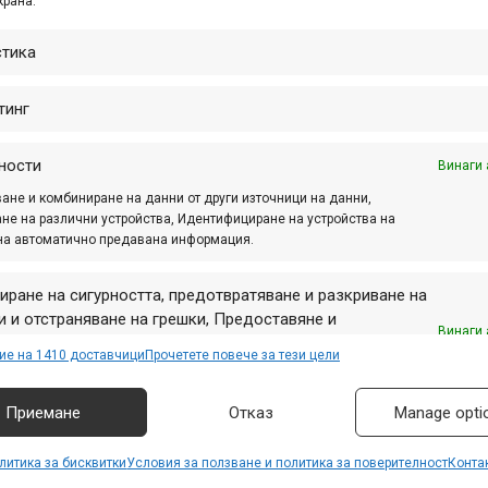
крана.
-конкретно край градовете Финале Лигуре и Пиетра Лигуре
 там, и от десетките видеоклипове и други материали в ме
стика
 в това видео, сглобено от Андрей Цолев с кадри от камера
тинг
Реклама
ности
Винаги 
ане и комбиниране на данни от други източници на данни,
не на различни устройства, Идентифициране на устройства на
на автоматично предавана информация.
скурзия
,
Иво Иванов
,
Лигурия
,
пиетра лигуре
,
финале лигур
иране на сигурността, предотвратяване и разкриване на
 и отстраняване на грешки, Предоставяне и
Винаги 
авяне на реклама и съдържание, Запазване и
ие на 1410 доставчици
Прочетете повече за тези цели
аване на избори за поверителност.
Приемане
Отказ
Manage opti
литика за бисквитки
Условия за ползване и политика за поверителност
Конта