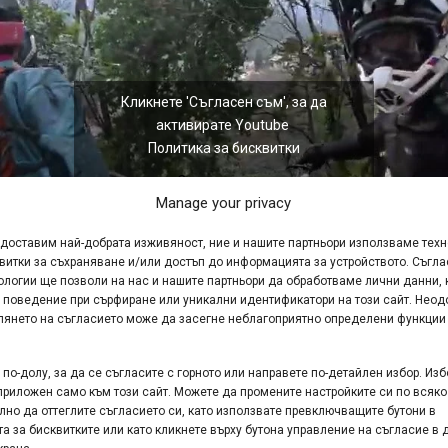
Кликнете 'Съгласен съм', за да
активирате Youtube
Политика за бисквитки
Съгласен съм
Manage your privacy
едоставим най-добрата изживяност, ние и нашите партньори използваме тех
витки за съхраняване и/или достъп до информацията за устройството. Съгла
ологии ще позволи на нас и нашите партньори да обработваме лични данни, 
 поведение при сърфиране или уникални идентификатори на този сайт. Неод
глянето на съгласието може да засегне неблагоприятно определени функции
по-долу, за да се съгласите с горното или направете по-детайлен избор. Изб
приложен само към този сайт. Можете да промените настройките си по всяко
лно да оттеглите съгласието си, като използвате превключващите бутони в
а за бисквитките или като кликнете върху бутона управление на съгласие в 
гарска група отиде да покара по едни от най-добрите МТБ п