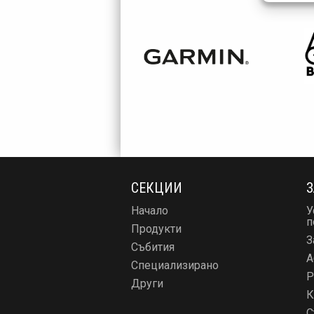
СЕКЦИИ
З
Начало
У
п
Продукти
З
Събития
А
Специализирано
Р
Други
К
С