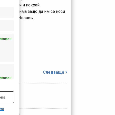
, популярни и покрай
диите. Е, има защо да им се носи
та на Иво Иванов.
активен
е
Следваща
активен
ons
кти