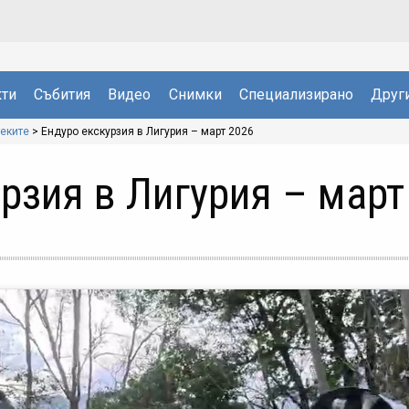
ти
Събития
Видео
Снимки
Специализирано
Друг
теките
>
Ендуро екскурзия в Лигурия – март 2026
рзия в Лигурия – март