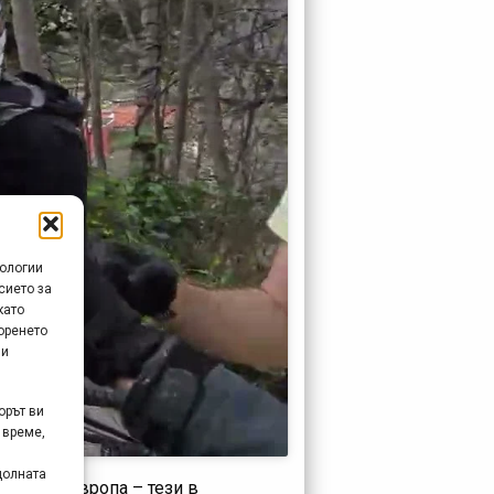
нологии
сието за
като
оренето
 и
орът ви
 време,
долната
ътеки в Европа – тези в