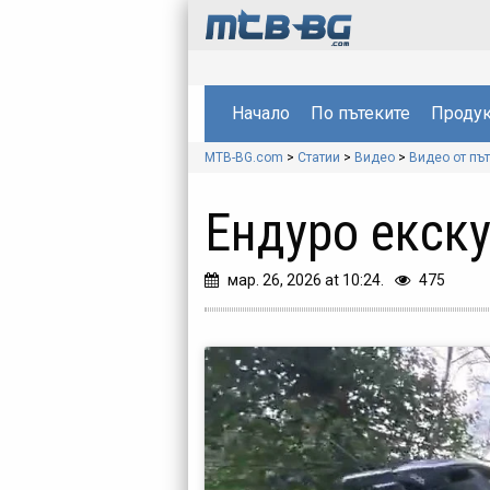
Начало
По пътеките
Продук
MTB-BG.com
>
Статии
>
Видео
>
Видео от пъ
Ендуро екску
мар. 26, 2026 at 10:24.
475