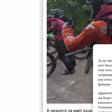
За да пр
като биск
тези техн
например
или отте
функции.
Щракнете 
ще бъде 
включите
Политикат
В началото на март една силна бъл