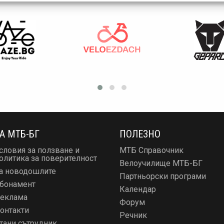
А МТБ-БГ
ПОЛЕЗНО
словия за ползване и
МТБ Справочник
олитика за поверителност
Велоучилище МТБ-БГ
а новодошлите
Партньорски програми
бонамент
Календар
еклама
Форум
онтакти
Речник
тани сътрудник