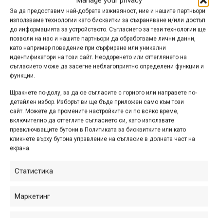
Manage your privacy
Петър Желев | „Бизоните“
За да предоставим най-добрата изживяност, ние и нашите партньори
с поглед отгоре
използваме технологии като бисквитки за съхраняване и/или достъп
до информацията за устройството. Съгласието за тези технологии ще
мар. 11, 2026 at 14:31.
745
позволи на нас и нашите партньори да обработваме лични данни,
като например поведение при сърфиране или уникални
Динамично и въздействащо видео
идентификатори на този сайт. Неодоренето или оттеглянето на
на Петър Желев от „Бизоните“ - една
съгласието може да засегне неблагоприятно определени функции и
функции.
от най-популярните и най-брутални
пътеки в Източните Родопи.
Щракнете по-долу, за да се съгласите с горното или направете по-
детайлен избор. Изборът ви ще бъде приложен само към този
сайт. Можете да промените настройките си по всяко време,
включително да оттеглите съгласието си, като използвате
превключващите бутони в Политиката за бисквитките или като
Кивитата, Кокала,
кликнете върху бутона управление на съгласие в долната част на
Моравската – Кресна
екрана.
бейбе
Статистика
ян. 24, 2026 at 18:13.
456
Маркетинг
Ако никога не сте карали над
Кресна, това видео на Атанас