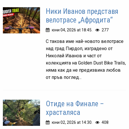
Ники Иванов представя
велотрасе „Афродита“
юни 04, 2026 at 18:45.
277
С такова име най-новото велотрасе
над град Пирдоп, изградено от
Николай Иванов и част от
колекцията на Golden Dust Bike Trails,
няма как да не предизвика любов
от пръв поглед...
Отиде на Финале –
храсталяса
юни 02, 2026 at 14:30.
408