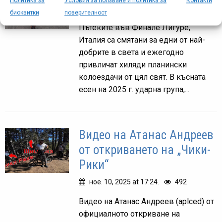
Политика за
Условия за ползване и политика за
Контакти
дек. 10, 2025 at 17:13.
438
бисквитки
поверителност
Пътеките във Финале Лигуре,
Италия са смятани за едни от най-
добрите в света и ежегодно
привличат хиляди планински
колоездачи от цял свят. В късната
есен на 2025 г. ударна група,...
Видео на Атанас Андреев
от откриването на „Чики-
Рики“
ное. 10, 2025 at 17:24.
492
Видео на Атанас Андреев (aplced) от
официалното откриване на