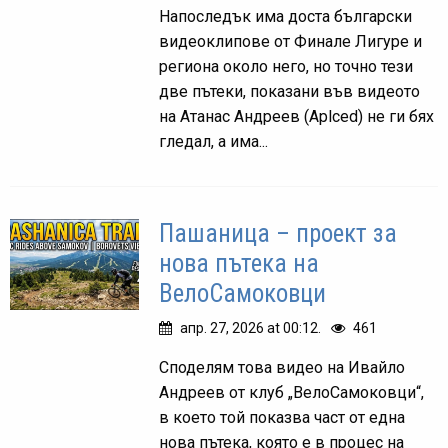
Напоследък има доста български
видеоклипове от Финале Лигуре и
региона около него, но точно тези
две пътеки, показани във видеото
на Атанас Андреев (Aplced) не ги бях
гледал, а има...
Пашаница – проект за
нова пътека на
ВелоСамоковци
апр. 27, 2026 at 00:12.
461
Споделям това видео на Ивайло
Андреев от клуб „ВелоСамоковци“,
в което той показва част от една
нова пътека, която е в процес на