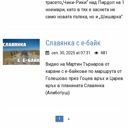
трасето„Чики-Рики“ над Пирдоп на 1
ноември, като в тях е заснета не
само новата пътека, но и „Шишарка“.
Славянка с е-байк
сеп. 30, 2025 at 07:31.
481
Видео на Мартин Търнаров от
каране с е-байкове по маршрута от
Голешово през Гоцев връх и Царев
връх в планината Славянка
(Алиботуш).
1
»