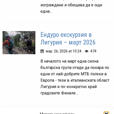
изграждане и обещава да е още
една...
Ендуро екскурзия в
Лигурия – март 2026
мар. 26, 2026 at 10:24.
474
В началото на март една силна
българска група отиде да покара по
едни от най-добрите МТБ пътеки в
Европа - тези в италианската област
Лигурия и по-конкретно край
градовете Финале...