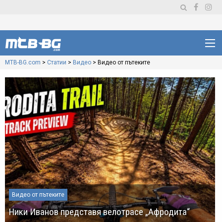
MTB-BG.com
>
Статии
>
Видео
>
Видео от пътеките
Видео от пътеките
Ники Иванов представя велотрасе „Афродита“