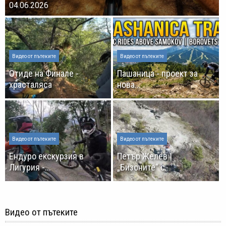
04.06.2026
Видео от пътеките
Видео от пътеките
Отиде на Финале -
Пашаница - проект за
храсталяса
нова...
Видео от пътеките
Видео от пътеките
Ендуро екскурзия в
Петър Желев |
Лигурия -...
„Бизоните“ с...
Видео от пътеките