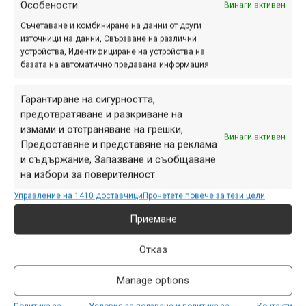
Особености
Винаги активен
Андреев (aplced), показващо три от
Съчетаване и комбиниране на данни от други
най-популярните пътеки там, ще ви
източници на данни, Свързване на различни
даде добра представа за терена и
устройства, Идентифициране на устройства на
карането в района.
базата на автоматично предавана информация.
Гарантиране на сигурността,
предотвратяване и разкриване на
aplced | Ела на
измами и отстраняване на грешки,
Винаги активен
Сандански, ще е топло…
Предоставяне и представяне на реклама
и съдържание, Запазване и съобщаване
ян. 12, 2026 at 14:20.
463
на избори за поверителност.
Вижте актуалната обстановка по
Управление на 1410 доставчици
Прочетете повече за тези цели
пътеките над Сандански в това
Приемане
видео на Атанас Андреев (aplced).
Отказ
Manage options
Пет дни MTB в Лигурия