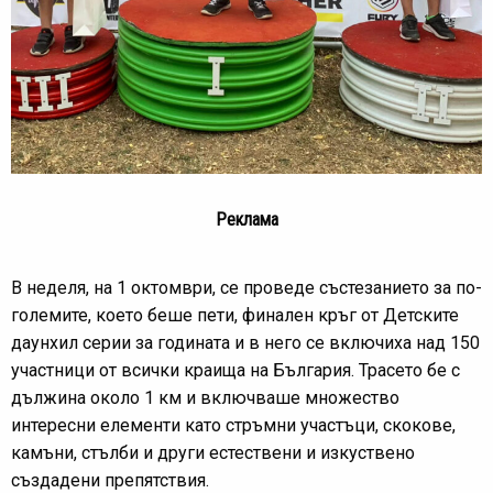
Реклама
В неделя, на 1 октомври, се проведе състезанието за по-
големите, което беше пети, финален кръг от Детските
даунхил серии за годината и в него се включиха над 150
участници от всички краища на България. Трасето бе с
дължина около 1 км и включваше множество
интересни елементи като стръмни участъци, скокове,
камъни, стълби и други естествени и изкуствено
създадени препятствия.