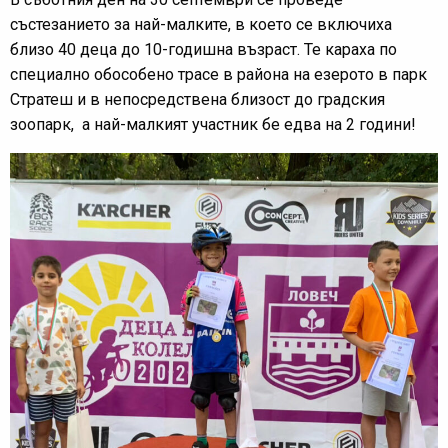
състезанието за най-малките, в което се включиха
близо 40 деца до 10-годишна възраст. Те караха по
специално обособено трасе в района на езерото в парк
Стратеш и в непосредствена близост до градския
зоопарк, а най-малкият участник бе едва на 2 години!