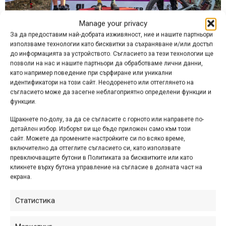
Manage your privacy
За да предоставим най-добрата изживяност, ние и нашите партньори
използваме технологии като бисквитки за съхраняване и/или достъп
до информацията за устройството. Съгласието за тези технологии ще
Най-бърз в състезанието бе представителят на СК
позволи на нас и нашите партньори да обработваме лични данни,
„Райдърс Юнайтед“ Кристиян Димитров, който премина
като например поведение при сърфиране или уникални
идентификатори на този сайт. Неодоренето или оттеглянето на
по трасето за време 1:19.46 минути и заслужено се качи
съгласието може да засегне неблагоприятно определени функции и
на първото стъпало на почетната стълбичка в категория
функции.
15-16 годишни. До него на второто място застана
Щракнете по-долу, за да се съгласите с горното или направете по-
съотборника му Теодор Георгиев, а трети остана Стефан
детайлен избор. Изборът ви ще бъде приложен само към този
Стоев от клуб „Хоталич“.
сайт. Можете да промените настройките си по всяко време,
включително да оттеглите съгласието си, като използвате
превключващите бутони в Политиката за бисквитките или като
кликнете върху бутона управление на съгласие в долната част на
екрана.
Статистика