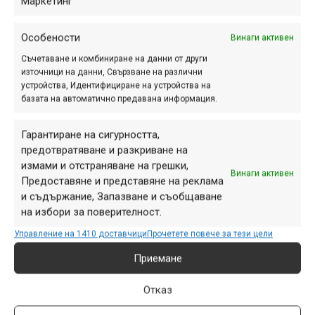
Маркетинг
Особености
Винаги активен
Съчетаване и комбиниране на данни от други
източници на данни, Свързване на различни
устройства, Идентифициране на устройства на
базата на автоматично предавана информация.
В категорията на 13-14 годишните най-добро време от
Гарантиране на сигурността,
1:26.18 минути успя да постигне Васил Асенов, а втори и
предотвратяване и разкриване на
трети след него се класираха Денис Иванов от клуб
измами и отстраняване на грешки,
Винаги активен
Предоставяне и представяне на реклама
„Райдърс Юнайтед“ и Борис Мариновски.
и съдържание, Запазване и съобщаване
на избори за поверителност.
Управление на 1410 доставчици
Прочетете повече за тези цели
Приемане
Отказ