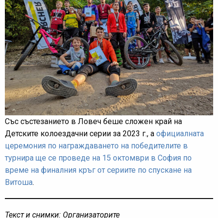
Със състезанието в Ловеч беше сложен край на
Детските колоездачни серии за 2023 г., а
официалната
церемония по награждаването на победителите в
турнира ще се проведе на 15 октомври в София по
време на финалния кръг от сериите по спускане на
Витоша
.
Текст и снимки: Организаторите