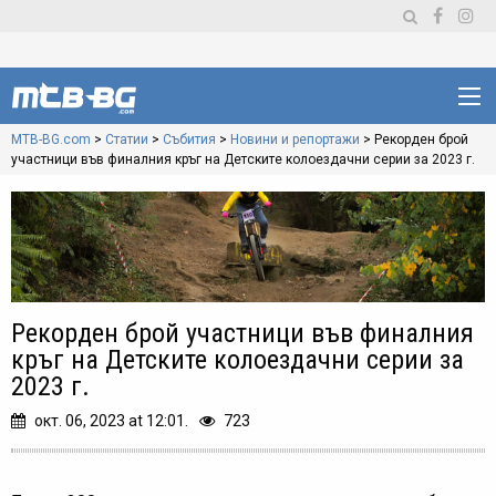
MTB-BG.com
>
Статии
>
Събития
>
Новини и репортажи
>
Рекорден брой
участници във финалния кръг на Детските колоездачни серии за 2023 г.
Рекорден брой участници във финалния
кръг на Детските колоездачни серии за
2023 г.
окт. 06, 2023 at 12:01.
723