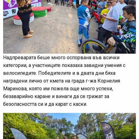
Надпреварата беше много оспорвана във всички
категории, а участниците показаха завидни умения с
велосипедите. Победителите и в двата дни бяха
наградени лично от кмета на града г-жа Корнелия
Маринова, която им пожела още много успехи,
безаварийно каране и винаги да се грижат за
безопасността си и да карат с каски.