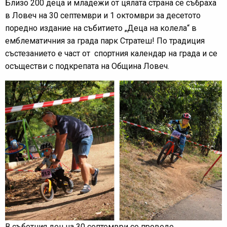
Близо 200 деца и младежи от цялата страна се събраха
в Ловеч на 30 септември и 1 октомври за десетото
поредно издание на събитието „Деца на колела“ в
емблематичния за града парк Стратеш! По традиция
състезанието е част от спортния календар на града и се
осъществи с подкрепата на Община Ловеч.
В съботния ден на 30 септември се проведе