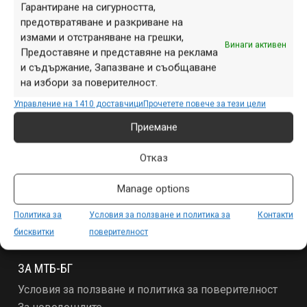
Гарантиране на сигурността,
предотвратяване и разкриване на
измами и отстраняване на грешки,
Винаги активен
Предоставяне и представяне на реклама
и съдържание, Запазване и съобщаване
на избори за поверителност.
Управление на 1410 доставчици
Прочетете повече за тези цели
Приемане
СЕКЦИИ
Отказ
Начало
Продукти
Manage options
Събития
Специализирано
Политика за
Условия за ползване и политика за
Контакти
Други
бисквитки
поверителност
ЗА МТБ-БГ
Условия за ползване и политика за поверителност