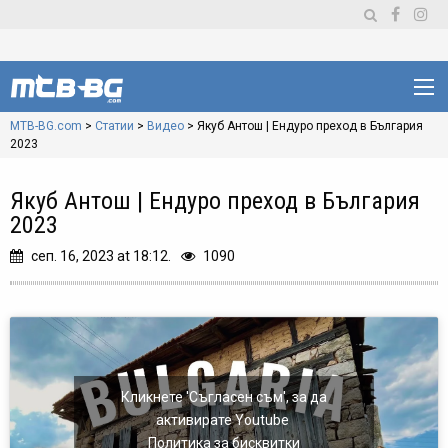
MTB-BG.com
>
Статии
>
Видео
>
Якуб Антош | Ендуро преход в България
2023
Якуб Антош | Ендуро преход в България
2023
сеп. 16, 2023 at 18:12.
1090
Кликнете 'Съгласен съм', за да
активирате Youtube
Политика за бисквитки