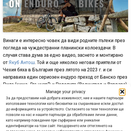
Съгласен съм
Винаги е интересно човек да види родните пътеки през
погледа на чуждестранни планински колоездачи. В
случая става дума за едно видео, заснето и монтирано
от
Якуб Антош
. Той и още няколко негови приятели от
Чехия бяха в България през лятото на 2023 г. и си
направиха един сериозен ендуро преход от Банско през
Рила (хижа „Грънчар“) и Родопите (Велинград и Варвара)
и обратно в Банско. Както ще видите, по пътя си
Manage your privacy
За да предоставим най-добрата изживяност, ние и нашите партньори
чешките карачи „не прощават“ и на някои интересни
използваме технологии като бисквитки за съхраняване и/или достъп
склонове за фрийрайд, които се изправят край пътя им.
до информацията за устройството. Съгласието за тези технологии ще
позволи на нас и нашите партньори да обработваме лични данни,
Ако ви е харесало видеото, може да последвате Якуб и
като например поведение при сърфиране или уникални
в Instagram:
https://www.instagram.com/kuba_antos/
идентификатори на този сайт. Неодоренето или оттеглянето на