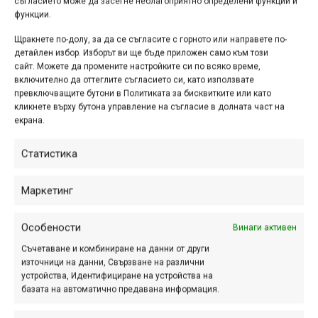
съгласието може да засегне неблагоприятно определени функции и
функции.
Реклама
Щракнете по-долу, за да се съгласите с горното или направете по-
детайлен избор. Изборът ви ще бъде приложен само към този
сайт. Можете да промените настройките си по всяко време,
включително да оттеглите съгласието си, като използвате
превключващите бутони в Политиката за бисквитките или като
Етикети:
Банско
,
Варвара
,
Велинград
,
велопреход
,
кликнете върху бутона управление на съгласие в долната част на
екрана.
видео
,
ендуро
,
Пирин
,
Рила
,
Родопи
,
хижа Грънчар
,
Чехия
,
Якуб Антош
Статистика
Навигация
Предишна
Следваща
Маркетинг
Особености
Винаги активен
ПАРТНЬОРИ
Съчетаване и комбиниране на данни от други
източници на данни, Свързване на различни
устройства, Идентифициране на устройства на
базата на автоматично предавана информация.