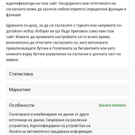
идентификатори на този сайт. Неодоренето или оттеглянето на
и надежден дори за най-трудните терени, но в същото
съгласието може да засегне неблагоприятно определени функции и
време е по-лек от DH велосипед, което има значение,
функции.
когато трябва да го носиш с часове по стръмния склон.
Щракнете по-долу, за да се съгласите с горното или направете по-
детайлен избор. Изборът ви ще бъде приложен само към този
Реклама
сайт. Можете да промените настройките си по всяко време,
включително да оттеглите съгласието си, като използвате
превключващите бутони в Политиката за бисквитките или като
кликнете върху бутона управление на съгласие в долната част на
екрана.
Етикети:
AM.170
,
ridgeline
,
видео
,
Джий Атертън
,
Статистика
Доломити
,
фрийрайд
Навигация
Маркетинг
Предишна
Следваща
Особености
Винаги активен
Съчетаване и комбиниране на данни от други
източници на данни, Свързване на различни
ПАРТНЬОРИ
устройства, Идентифициране на устройства на
базата на автоматично предавана информация.