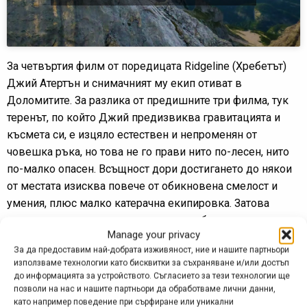
За четвъртия филм от поредицата Ridgeline (Хребетът)
Джий Атертън и снимачният му екип отиват в
Доломитите. За разлика от предишните три филма, тук
теренът, по който Джий предизвиква гравитацията и
късмета си, е изцяло естествен и непроменян от
човешка ръка, но това не го прави нито по-лесен, нито
по-малко опасен. Всъщност дори достигането до някои
от местата изисква повече от обикновена смелост и
умения, плюс малко катерачна екипировка. Затова
цялостната логистика и заснемане са били по-трудни от
Manage your privacy
всички предишни клипове в поредицата, но резултатът
За да предоставим най-добрата изживяност, ние и нашите партньори
определено си струва!
използваме технологии като бисквитки за съхраняване и/или достъп
до информацията за устройството. Съгласието за тези технологии ще
За това каране Джий е избрал най-новия велосипед с
позволи на нас и нашите партньори да обработваме лични данни,
тяхната марка –
Atherton AM.170
. Той е достатъчно здрав
като например поведение при сърфиране или уникални