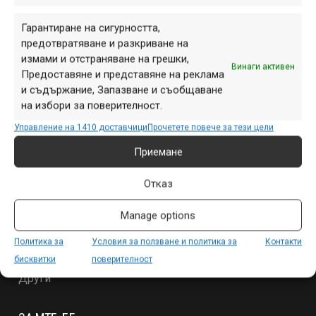
Гарантиране на сигурността,
предотвратяване и разкриване на
измами и отстраняване на грешки,
Винаги активен
Предоставяне и представяне на реклама
и съдържание, Запазване и съобщаване
на избори за поверителност.
Управление на 1410 доставчици
Прочетете повече за тези цели
Приемане
СЕКЦИИ
Отказ
Начало
Manage options
Продукти
Събития
Политика за
Условия за ползване и политика за
Контакти
Специализирано
бисквитки
поверителност
Други