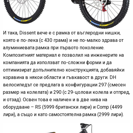
И така, Dissent вече е с рамка от въглеродни нишки,
която е по-лека (с 430 грама) и не по-малко здрава от
алуминиевата рамка при първото поколение.
Композитният материал е позволил на инженерите на
компанията да използват по-сложни форми и да
оптимизират допълнително конструкцията, добавяйки
коравина в някои области и гъвкавост в други. DH
велосипедът се предлага в конфигурации 297 (смесен
размер на колелата) и 290 (с 29-цолови колела и отпред,
и отзад). Освен това е наличен и в две нива на
оборудване – RS (5999 британски лири) и Comp (4499
лири), а също и като самостоятелна рамка (2999 лири).