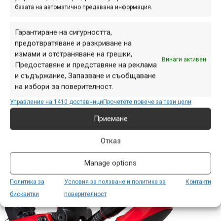
базата на автоматично предавана информация.
допълнителни ставни връзки, задвижващи задния
амортисьор – по нея също са направени промени.
Гарантиране на сигурността,
Nukeproof обясняват, че са увеличили чувствителността
предотвратяване и разкриване на
в началото на хода, след това окачването се втвърдява,
измами и отстраняване на грешки,
за да осигури поддръжка в средната част, а към края
Винаги активен
Предоставяне и представяне на реклама
става леко регресивно, за да може да се ползва по-
и съдържание, Запазване и съобщаване
голяма част от хода му, който е 200 мм. Според
на избори за поверителност.
компанията рамката си пасва добре не само със задни
Управление на 1410 доставчици
Прочетете повече за тези цели
амортисьори с метална пружина, но и с новото
Приемане
поколение пневматични DH шокове.
Отказ
Manage options
Политика за
Условия за ползване и политика за
Контакти
бисквитки
поверителност