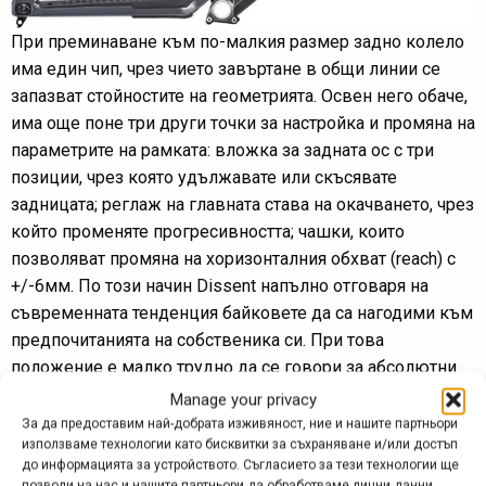
При преминаване към по-малкия размер задно колело
има един чип, чрез чието завъртане в общи линии се
запазват стойностите на геометрията. Освен него обаче,
има още поне три други точки за настройка и промяна на
параметрите на рамката: вложка за задната ос с три
позиции, чрез която удължавате или скъсявате
задницата; реглаж на главната става на окачването, чрез
който променяте прогресивността; чашки, които
позволяват промяна на хоризонталния обхват (reach) с
+/-6мм. По този начин Dissent напълно отговаря на
съвременната тенденция байковете да са нагодими към
предпочитанията на собственика си. При това
положение е малко трудно да се говори за абсолютни
стойности на геометрията, но все пак тя е базирана
Manage your privacy
около 63 градуса челен ъгъл и 76.5 градуса ъгъл на
За да предоставим най-добрата изживяност, ние и нашите партньори
използваме технологии като бисквитки за съхраняване и/или достъп
седалковата тръба (ефективен). Рамката се предлага в
до информацията за устройството. Съгласието за тези технологии ще
три размера, които са „преходни“ – NP1 се води S/M,
позволи на нас и нашите партньори да обработваме лични данни,