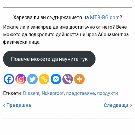
Харесва ли ви съдържанието на
MTB-BG.com
?
Искате ли и занапред да има достатъчно от него? Вече
можете да подкрепите дейността ни чрез Абонамент за
физически лица.
Повече можете да научите тук
Етикети:
Dissent
,
Nukeproof
,
представяне
,
продукти
Навигация
Предишна
Следваща