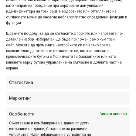
NP2 е M/L, а NP3 е L/XL. Пълните подробности за
като например поведение при сърфиране или уникални
идентификатори на този сайт. Неодоренето или оттеглянето на
геометрията можете да видите в сайта на
съгласието може да засегне неблагоприятно определени функции и
производителя.
функции.
Щракнете по-долу, за да се съгласите с горното или направете по-
детайлен избор. Изборът ви ще бъде приложен само към този
сайт. Можете да промените настройките си по всяко време,
включително да оттеглите съгласието си, като използвате
превключващите бутони в Политиката за бисквитките или като
кликнете върху бутона управление на съгласие в долната част на
екрана.
Статистика
Маркетинг
Особености
Винаги активен
Макар че кинематиката на окачването, наречена Fallout
Съчетаване и комбиниране на данни от други
Linkage, привидно остава същата – с реална опорна
източници на данни, Свързване на различни
точка, около която се завърта задното рамо, но с
устройства, Идентифициране на устройства на