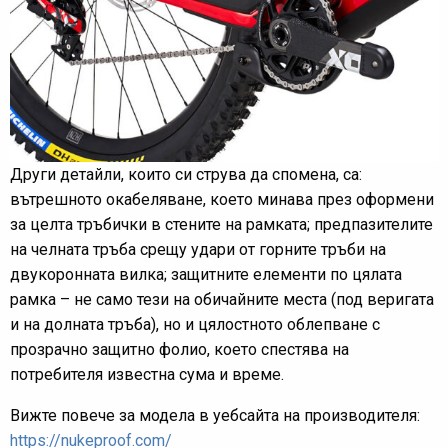
Други детайли, които си струва да спомена, са:
вътрешното окабеляване, което минава през оформени
за целта тръбички в стените на рамката; предпазителите
на челната тръба срещу удари от горните тръби на
двукоронната вилка; защитните елементи по цялата
рамка – не само тези на обичайните места (под веригата
и на долната тръба), но и цялостното облепване с
прозрачно защитно фолио, което спестява на
потребителя известна сума и време.
Вижте повече за модела в уебсайта на производителя:
https://nukeproof.com/