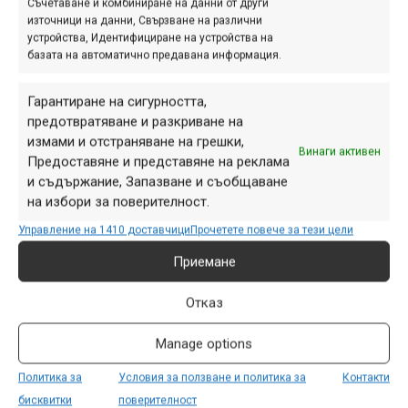
Съчетаване и комбиниране на данни от други
В категорията Pro U17 Божидар Илиев е на 19 място, а
източници на данни, Свързване на различни
устройства, Идентифициране на устройства на
Роберто Василев е три позиции след него, т.е. и двамата
базата на автоматично предавана информация.
са в средата на класирането.
Следващият кръг е чак в Норвегия, което е доста далеч
Гарантиране на сигурността,
предотвратяване и разкриване на
от нас и не съм сигурен дали ще има българска група, но
измами и отстраняване на грешки,
да видим…
Винаги активен
Предоставяне и представяне на реклама
и съдържание, Запазване и съобщаване
Реклама
на избори за поверителност.
Управление на 1410 доставчици
Прочетете повече за тези цели
Приемане
Етикети:
iXS European Downhill Cup
,
божидар илиев
,
Отказ
Велин Дойчев
,
Деница Тошева
,
димитър мазнейков
,
Manage options
земеринг
,
репортаж
,
роберто василев
,
спускане
,
Стивиан Гатев
Политика за
Условия за ползване и политика за
Контакти
Навигация
бисквитки
поверителност
Предишна
Следваща