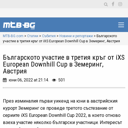
MTB-BG.com
>
Статии
>
Събития
>
Новини и репортажи
>
Българското
участие в третия кръг от iXS European Downhill Cup в Земеринг, Австрия
Българското участие в третия кръг от iXS
European Downhill Cup в Земеринг,
Австрия
юни 06, 2022 at 21:14.
501
През изминалия първи уикенд на юни в австрийския
курорт Земеринг се проведе третото състезание от
сериите iXS European Downhill Cup 2022, в което отново
взеха участие няколко български участници. Интересът