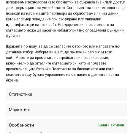
неделя, но все пак е преборил болката в крака и е
използваме технологии като бисквитки за съхраняване и/или достъп
карал.
до информацията за устройството. Съгласието за тези технологии ще
позволи на нас и нашите партньори да обработваме лични данни,
като например поведение при сърфиране или уникални
идентификатори на този сайт. Неодоренето или оттеглянето на
съгласието може да засегне неблагоприятно определени функции и
функции.
Щракнете по-долу, за да се съгласите с горното или направете по-
детайлен избор. Изборът ви ще бъде приложен само към този
сайт. Можете да промените настройките си по всяко време,
включително да оттеглите съгласието си, като използвате
превключващите бутони в Политиката за бисквитките или като
кликнете върху бутона управление на съгласие в долната част на
екрана.
Статистика
Снимка: Rick Schubert/iXS European Downhill Cup
Маркетинг
При младежите до 19 години Димитър Мазнейков
завърши на 24 позиция, записвайки и най-добро време
Особености
Винаги активен
сред българите, а Велин Дойчев остана на 39 място.