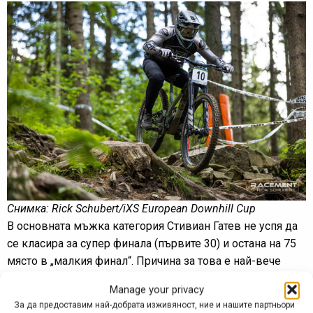
Снимка: Rick Schubert/iXS European Downhill Cup
В основната мъжка категория Стивиан Гатев не успя да
се класира за супер финала (първите 30) и остана на 75
място в „малкия финал“. Причина за това е най-вече
едно падане на тренировките в събота, заради което
Manage your privacy
Стиви дори се е чудел дали изобщо да стартира в
За да предоставим най-добрата изживяност, ние и нашите партньори