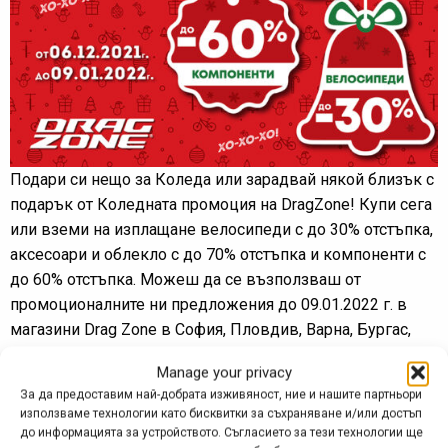
Подари си нещо за Коледа или зарадвай някой близък с
подарък от Коледната промоция на DragZone! Купи сега
или вземи на изплащане велосипеди с до 30% отстъпка,
аксесоари и облекло с до 70% отстъпка и компоненти с
до 60% отстъпка. Можеш да се възползваш от
промоционалните ни предложения до 09.01.2022 г. в
магазини Drag Zone в София, Пловдив, Варна, Бургас,
Враца, Сандански и Благоевград и онлайн на
Manage your privacy
dragzone.bg
.
За да предоставим най-добрата изживяност, ние и нашите партньори
използваме технологии като бисквитки за съхраняване и/или достъп
A ако искаш да направиш подарък на някой, който обича
до информацията за устройството. Съгласието за тези технологии ще
да кара колело, но не си сигурен какво точно да му