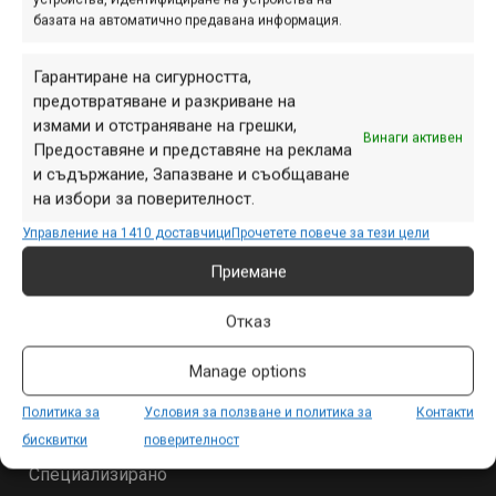
базата на автоматично предавана информация.
ПАРТНЬОРИ
Гарантиране на сигурността,
предотвратяване и разкриване на
измами и отстраняване на грешки,
Винаги активен
Предоставяне и представяне на реклама
и съдържание, Запазване и съобщаване
на избори за поверителност.
Управление на 1410 доставчици
Прочетете повече за тези цели
Приемане
Отказ
СЕКЦИИ
Manage options
Начало
Политика за
Условия за ползване и политика за
Контакти
Продукти
бисквитки
поверителност
Събития
Специализирано