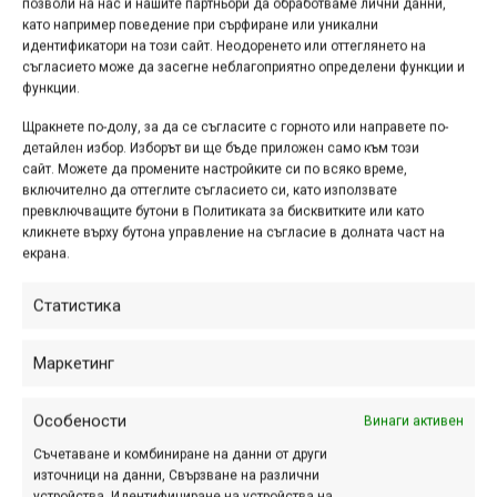
позволи на нас и нашите партньори да обработваме лични данни,
вземеш, имаме и подаръчни ваучери.
като например поведение при сърфиране или уникални
идентификатори на този сайт. Неодоренето или оттеглянето на
съгласието може да засегне неблагоприятно определени функции и
Съвет от нас: не оставяй купуването на подаръци за
функции.
последния момент!
Щракнете по-долу, за да се съгласите с горното или направете по-
Направи коледните дни незабравими с подаръци от
детайлен избор. Изборът ви ще бъде приложен само към този
нашите магазини!
сайт. Можете да промените настройките си по всяко време,
включително да оттеглите съгласието си, като използвате
превключващите бутони в Политиката за бисквитките или като
Весели празници!
кликнете върху бутона управление на съгласие в долната част на
екрана.
Статистика
Етикети:
DragZone
,
Коледа
,
коледно намаление
,
промоция
Маркетинг
Навигация
Предишна
Следваща
Особености
Винаги активен
Съчетаване и комбиниране на данни от други
източници на данни, Свързване на различни
устройства, Идентифициране на устройства на