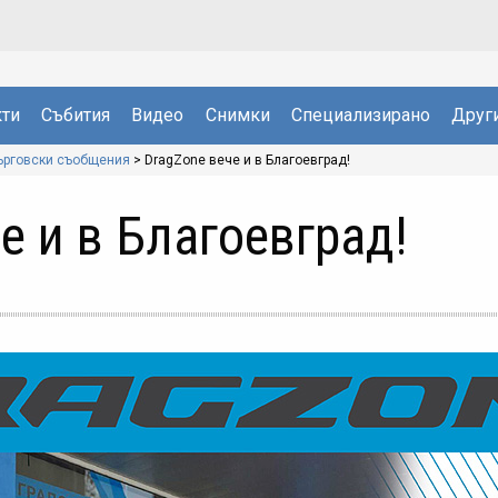
ти
Събития
Видео
Снимки
Специализирано
Друг
ърговски съобщения
>
DragZone вече и в Благоевград!
е и в Благоевград!