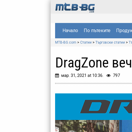
Начало
По пътеките
Продук
MTB-BG.com
>
Статии
>
Търговски статии
>
Т
DragZone веч
мар. 31, 2021 at 10:36.
797