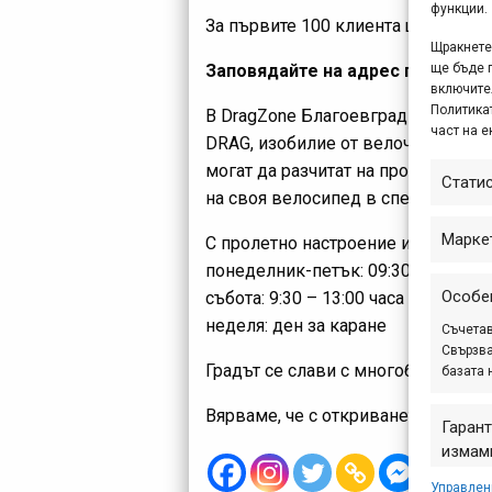
функции.
За първите 100 клиента ще има с
Щракнете 
Заповядайте на адрес гр. Благоев
ще бъде 
включите
Политикат
В DragZone Благоевград ще намери
част на е
DRAG, изобилие от велочасти на 
могат да разчитат на професионал
Стати
на своя велосипед в специализир
Марке
С пролетно настроение и готовнос
понеделник-петък: 09:30 – 18:00 ч
Особе
събота: 9:30 – 13:00 часа
неделя: ден за каране
Съчетав
Свързва
Градът се слави с многобройната с
базата 
Вярваме, че с откриването на но
Гарант
измами
предст
Управлен