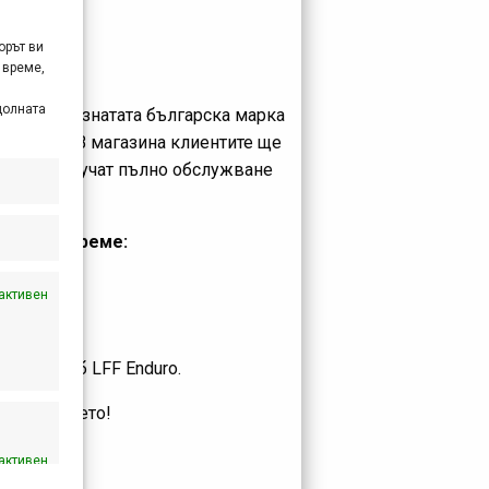
орът ви
 време,
долната
а добре познатата българска марка
пировка. В магазина клиентите ще
то и да получат пълно обслужване
работно време:
активен
стния клуб LFF Enduro.
колоезденето!
активен