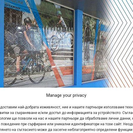
Manage your privacy
едоставим най-добрата изживяност, ние и нашите партньори използваме тех
витки за съхраняване и/или достъп до информацията за устройството. Съгла
нов обект за феновете си на комуникативно място в гр. Бл
ологии ще позволи на нас и нашите партньори да обработваме лични данни, 
 поведение при сърфиране или уникални идентификатори на този сайт. Неод
 магазинът ще започне работа с клиенти.
глянето на съгласието може да засегне неблагоприятно определени функции