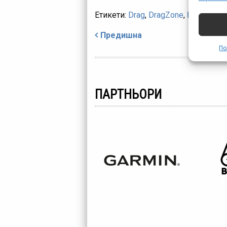
съобщ
Етикети:
Drag
,
DragZone
,
Благоевг
Навигация
Предишна
По
ПАРТНЬОРИ