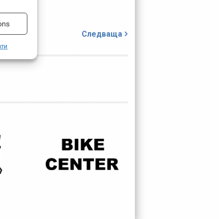
ons
Следваща
кти