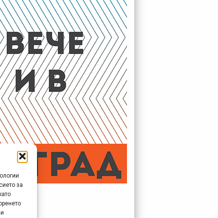
нологии
сието за
агоевград!
като
оренето
 и