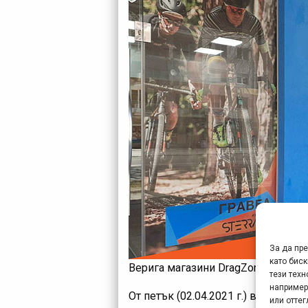
За да пр
като биск
Верига магазини DragZone отваря 
тези техн
например
От петък (02.04.2021 г.) в 14:00 ч.
или отте