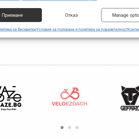
аване на избори за поверителност.
рад
,
магазин
,
откриване
,
сервиз
Приемане
Отказ
Manage opti
литика за бисквитки
Условия за ползване и политика за поверителност
Конта