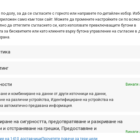
пециален подарък!
по-долу, за да се съгласите с горното или направете по-детайлен избор. Изб
град, бул. „Св. Св. Кирил и Методий“ № 25.
приложен само към този сайт. Можете да промените настройките си по всяко
лно да оттеглите съгласието си, като използвате превключващите бутони в
а за бисквитките или като кликнете върху бутона управление на съгласие в 
те всичко за колоезденето на едно място – велосипеди н
крана.
водещи производители, аксесоари и професионална велоеки
ен съвет от запаления колоездач – колегата ни Боби – как
стика
ания сервиз.
тинг
т за сезона DragZone Благоевград ви очаква със следното
аса
ности
Винаги 
ане и комбиниране на данни от други източници на данни,
не на различни устройства, Идентифициране на устройства на
и мрежа от пътеки и атрактивен пъмптрак, изградени от ме
на автоматично предавана информация.
вия магазин ще удовлетворим желанията на любителите на 
иране на сигурността, предотвратяване и разкриване на
 и отстраняване на грешки, Предоставяне и
Винаги 
авяне на реклама и съдържание, Запазване и
ие на 1410 доставчици
Прочетете повече за тези цели