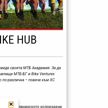
BIKE HUB
проведе своята МТБ Академия. За да
училище МТБ-БГ и Bike Ventures
о по-различна – повече към ХС
овете на планинското колоездене.