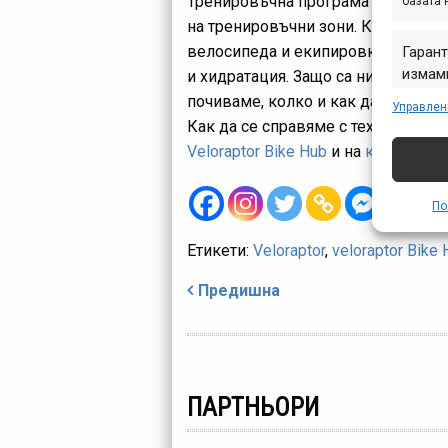
Тренировъчна програма по седмиц
базата 
на тренировъчни зони. Какъв вело
велосипеда и екипировката. Важн
Гарант
измами
и хидратация. Защо са ни нужни гъ
предст
почиваме, колко и как да караме, 
Управлен
съобщ
Как да се справяме с технически 
Veloraptor Bike Hub
и на
клуб Velora
По
Етикети:
Veloraptor
,
veloraptor Bike
Навигация
Предишна
ПАРТНЬОРИ