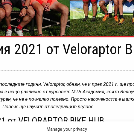
 2021 oт Veloraptor 
оследните години, Veloraptor, обяви, че и през 2021 г. ще 
ова е нещо различно от курсовете МТБ Академия, които Вело
рен, че не е по-малко полезно. Просто насочеността е малк
х. Повече ще научите от следващите редове.
 oт VELORAPTOR BIKE HUB
Manage your privacy
веждането на МТБ АКАДЕМИЯ през месец март 2021 за фен