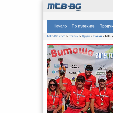
Начало
По пътеките
Продук
MTB-BG.com
>
Статии
>
Други
>
Разни
>
МТБ А