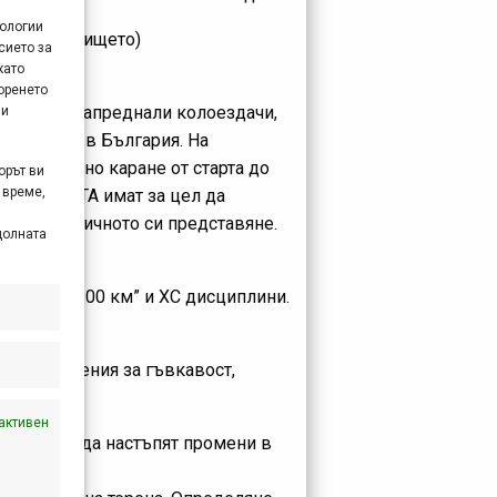
нологии
а под читалището)
сието за
като
оренето
и средно напреднали колоездачи,
 и
лоездене в България. На
безаварийно каране от стaрта до
орът ви
 време,
АКАДЕМИЯТА имат за цел да
подобрят личното си представяне.
долната
а Витоша 100 км” и ХС дисциплини.
и, упражнения за гъвкавост,
активен
 възможно да настъпят промени в