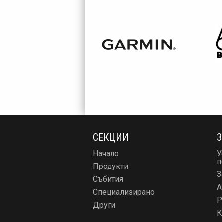
СЕКЦИИ
З
Начало
У
п
Продукти
З
Събития
А
Специализирано
Р
Други
К