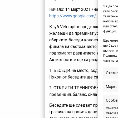
За да пр
Начало: 14 март 2021 /неделя/ на о
като биск
https://www.google.com/…/data=!
тези техн
например
Клуб Veloraptor продължават своя
или отте
функции.
желаещи да преминат успешно и с
сбирките-беседи колоездачите от 
Щракнете 
ще бъде 
финала на състезанието. Академи
включите
подпомагат развитието на планинс
Политикат
Активностите ще са разделени в д
част на е
1. БЕСЕДИ на място, водени от пр
Стати
Някои от беседите ще са с гост-во
Марке
2. ОТКРИТИ ТРЕНИРОВКИ на клуб Ve
превенция, баланс, сила и др., под
Особе
Беседите ще следват предварителн
Съчетав
графика на провеждането им. Теми
Свързва