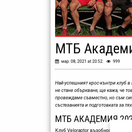
МТБ Академия
мар. 08, 2021 at 20:52.
999
Най-успешният крос-кънтри клуб в п
не стане объркване, ще кажа, че т
провеждаме съвместно, но съм сигу
състезанията и подготовката за тя
МТБ АКАДЕМИЯ 2021
Клуб Veloraptor възобновява про