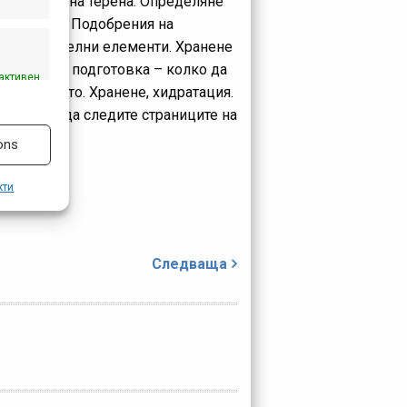
на и вид на терена. Определяне
омпоненти. Подобрения на
препоръчителни елементи. Хранене
стезателна подготовка – колко да
активен
ъстезанието. Хранене, хидратация.
, можете да следите страниците на
ons
кти
Следваща