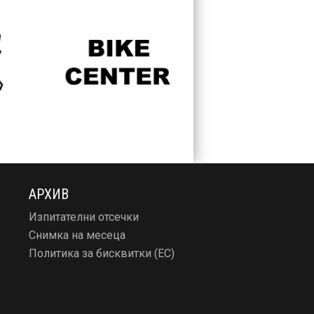
АРХИВ
Изпитателни отсечки
Снимка на месеца
Политика за бисквитки (ЕС)