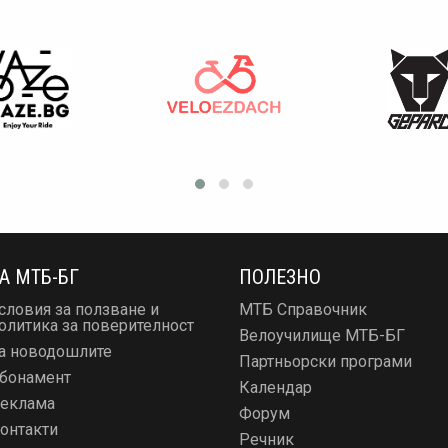
А МТБ-БГ
ПОЛЕЗНО
словия за ползване и
МТБ Справочник
олитика за поверителност
Велоучилище МТБ-БГ
а новодошлите
Партньорски програми
бонамент
Календар
еклама
Форум
онтакти
Речник