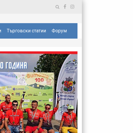
и
Търговски статии
Форум