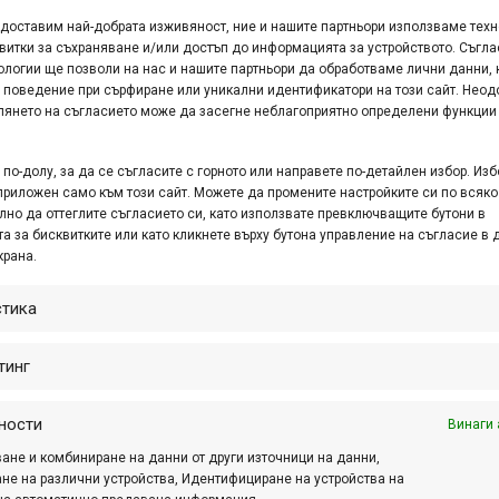
едоставим най-добрата изживяност, ние и нашите партньори използваме тех
ткритата сцена в кв. Бояна от 16:30 ч. „Воденичница” (парк
витки за съхраняване и/или достъп до информацията за устройството. Съгла
3m1!1e3!4m9!4m8!1m5!3m4…
ологии ще позволи на нас и нашите партньори да обработваме лични данни, 
 поведение при сърфиране или уникални идентификатори на този сайт. Неод
та инициатива за предварителна подготовка на начинаещи 
глянето на съгласието може да засегне неблагоприятно определени функции
 удоволствие най-популярнитe състезания по планинско ко
клуба ще разкрият своите малки и големи тайни за успех и 
по-долу, за да се съгласите с горното или направете по-детайлен избор. Изб
приложен само към този сайт. Можете да промените настройките си по всяко
ята ще е достъпна за всеки желаещ! Активностите в МТБ 
лно да оттеглите съгласието си, като използвате превключващите бутони в
ките колоездачи, желаещи да развият своите умения и да 
а за бисквитките или като кликнете върху бутона управление на съгласие в 
ве направления:
крана.
едставители на клуба, заели призови места в “Обиколката н
стика
дещи.
тинг
loraptor с различна насоченост, като: колоездачни техник
ходящи, както за колоездачи, така и за бегачи.
ности
Винаги 
о обявени теми. В зависимост от интереса към темите, е
ане и комбиниране на данни от други източници на данни,
 на беседите :
не на различни устройства, Идентифициране на устройства на