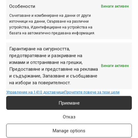
Особености
Винаги активен
Съчетаване и комбиниране на данни от други
източници на данни, Свързване на различни
устройства, Идентифициране на устройства на
базата на автоматично предавана информация.
Гарантиране на сигурността,
предотвратяване и разкриване на
измами и отстраняване на грешки,
Винаги активен
Предоставяне и представяне на реклама
и съдържание, Запазване и съобщаване
на избори за поверителност.
Управление на 1410 доставчици
Прочетете повече за тези цели
1. Рамка:
Приемане
Материал ALLOY 6061;
Отказ
Tегло от 2.130 кг за рамка размер 480 мм;
Предлага се в 4 размера: 440 мм, 480 мм , 520 мм;
Manage options
Стикери под прахов лак, устойчив на удари и