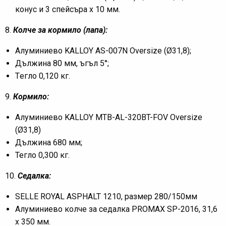
конус и 3 спейсъра х 10 мм.
8.
Колче за кормило (лапа)
:
Алуминиево KALLOY AS-007N Oversize (Ø31,8);
Дължина 80 мм, ъгъл 5°;
Tегло 0,120 кг.
9.
Кормило:
Алуминиево KALLOY MTB-AL-320BT-FOV Oversize
(Ø31,8)
Дължина 680 мм;
Тегло 0,300 кг.
10.
Седалка:
SELLE ROYAL ASPHALT 1210, размер 280/150мм
Алуминиево колче за седалка PROMAX SP-2016, 31,6
х 350 мм.