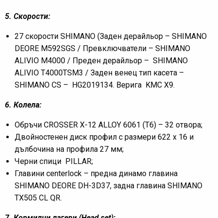
5. Скорости:
27 скорости SHIMANO (Заден дерайльор – SHIMANO
DEORE M592SGS / Превключватели – SHIMANO
ALIVIO M4000 / Преден дерайльор – SHIMANO
ALIVIO T4000TSM3 / Заден венец тип касета –
SHIMANO CS – HG2019134. Верига KMC X9.
6
. Колела:
Обръчи CROSSER X-12 ALLOY 6061 (T6) – 32 отвора;
Двойностенен диск профил с размери 622 x 16 и
дълбочина на профила 27 мм;
Черни спици PILLAR;
Главини centerlock – предна динамо главина
SHIMANO DEORE DH-3D37, задна главина SHIMANO
TX505 CL QR.
7
.
Кормилни лагери (
Head set
)
: