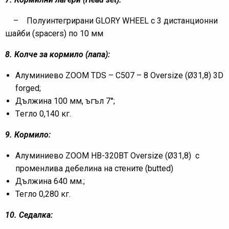
– Полуинтегрирани GLORY WHEEL с 3 дистанционни
шайби (spacers) по 10 мм
8
.
Колче за кормило (лапа)
:
Алуминиево ZOOM TDS – C507 – 8 Oversize (Ø31,8) 3D
forged;
Дължина 100 мм, ъгъл 7°;
Tегло 0,140 кг.
9
. Кормило:
Алуминиево ZOOM HB-320BT Oversize (Ø31,8) с
променлива дебелина на стените (butted)
Дължина 640 мм.;
Тегло 0,280 кг.
10. Седалка: