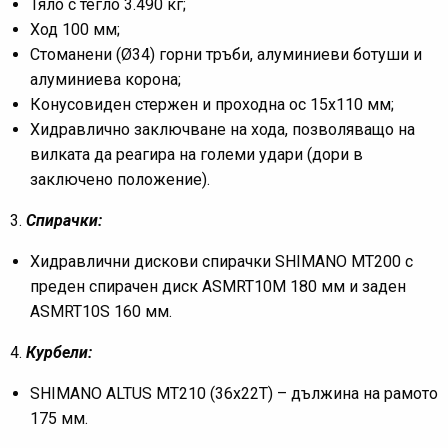
Тяло с тегло 3.490 кг;
Ход 100 мм;
Стоманени (Ø34) горни тръби, алуминиеви ботуши и
алуминиева корона;
Конусовиден стержен и проходна ос 15х110 мм;
Хидравлично заключване на хода, позволяващо на
вилката да реагира на големи удари (дори в
заключено положение).
3.
Спирачки:
Хидравлични дискови спирачки SHIMANO MT200 с
преден спирачен диск ASMRT10M 180 мм и заден
ASMRT10S 160 мм.
4.
Курбели:
SHIMANO ALTUS MT210 (36х22T) – дължина на рамото
175 мм.