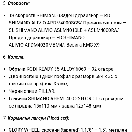
5.
Скорости:
18 скорости SHIMANO (Заден дерайльор – RD
SHIMANO ALIVIO ARDM4000SGS/ Превключватели –
SL SHIMANO ALIVIO ASLM4010LB + ASLM4000RA/
Преден дерайльор – FD SHIMANO
ALIVIO AFDM4020MBM4/. Верига KMC X9.
6.
Колела:
Обръчи RODI READY 35 ALLOY 6063 – 32 отвора
Двойностенен диск профил с размери 584 x 35 с
ширина на профила 35 мм;
Черни спици PILLAR;
Главини SHIMANO AHBMT400 32H QR CL с проходна
ос (предна 15х110 мм / задна 12х148 мм)
7.
Кормилни лагери (
Head set
)
:
GLORY WHEEL, скосени (tapered) 1,1/8” – 1,5’’, метален