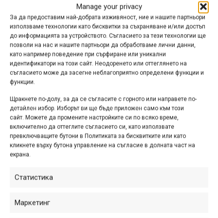
Manage your privacy
За да предоставим най-добрата изживяност, ние и нашите партньори
използваме технологии като бисквитки за съхраняване и/или достъп
до информацията за устройството. Съгласието за тези технологии ще
позволи на нас и нашите партньори да обработваме лични данни,
като например поведение при сърфиране или уникални
идентификатори на този сайт. Неодоренето или оттеглянето на
съгласието може да засегне неблагоприятно определени функции и
функции.
28’’ LEGEND TREKKING LADY
Щракнете по-долу, за да се съгласите с горното или направете по-
детайлен избор. Изборът ви ще бъде приложен само към този
сайт. Можете да промените настройките си по всяко време,
включително да оттеглите съгласието си, като използвате
превключващите бутони в Политиката за бисквитките или като
кликнете върху бутона управление на съгласие в долната част на
екрана.
Статистика
Маркетинг