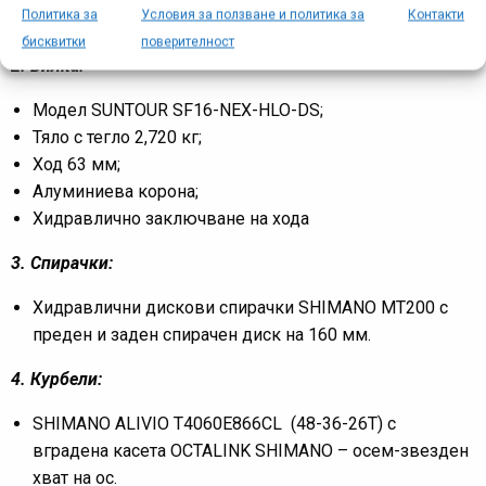
Политика за
Условия за ползване и политика за
Контакти
надраскване.
бисквитки
поверителност
2. Вилка:
Модел SUNTOUR SF16-NEX-HLO-DS;
Тяло с тегло 2,720 кг;
Ход 63 мм;
Алуминиева корона;
Хидравлично заключване на хода
3. Спирачки:
Хидравлични дискови спирачки SHIMANO MT200 с
преден и заден спирачен диск на 160 мм.
4. Курбели:
SHIMANO ALIVIO T4060E866CL (48-36-26T) с
вградена касета OCTALINK SHIMANO – осем-звезден
хват на ос.