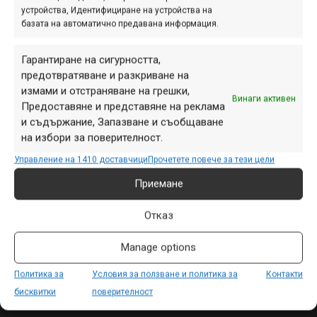
устройства, Идентифициране на устройства на
базата на автоматично предавана информация.
ПАРТНЬОРИ
Гарантиране на сигурността,
предотвратяване и разкриване на
измами и отстраняване на грешки,
Винаги активен
Предоставяне и представяне на реклама
и съдържание, Запазване и съобщаване
на избори за поверителност.
Управление на 1410 доставчици
Прочетете повече за тези цели
Приемане
Отказ
СЕКЦИИ
Manage options
Начало
Политика за
Условия за ползване и политика за
Контакти
Продукти
бисквитки
поверителност
Събития