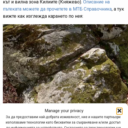
кът и вилна зона Килиите (Княжево).
Описание на
пътеката можете да прочетете в МТБ Справочника
, а тук
вижте как изглежда карането по нея:
Manage your privacy
За да предоставим най-добрата изживяност, ние и нашите партньори
използваме технологии като бисквитки за съхраняване и/или достъп
до информацията за устройството. Съгласието за тези технологии ще