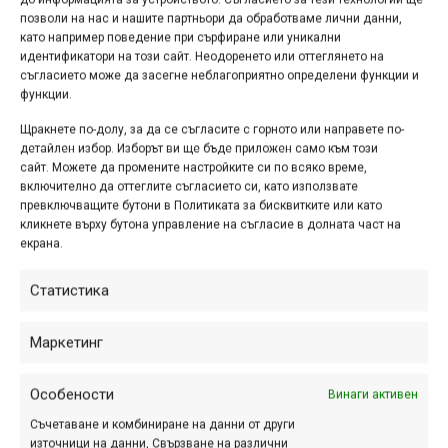
позволи на нас и нашите партньори да обработваме лични данни,
като например поведение при сърфиране или уникални
идентификатори на този сайт. Неодоренето или оттеглянето на
съгласието може да засегне неблагоприятно определени функции и
функции.
Щракнете по-долу, за да се съгласите с горното или направете по-
детайлен избор. Изборът ви ще бъде приложен само към този
сайт. Можете да промените настройките си по всяко време,
включително да оттеглите съгласието си, като използвате
превключващите бутони в Политиката за бисквитките или като
кликнете върху бутона управление на съгласие в долната част на
Реклама
екрана.
Статистика
Маркетинг
Етикети:
видео
,
Витоша
,
княжево
,
пътека
,
Тихия кът
Навигация
Предишна
Следваща
Особености
Винаги активен
Съчетаване и комбиниране на данни от други
източници на данни, Свързване на различни