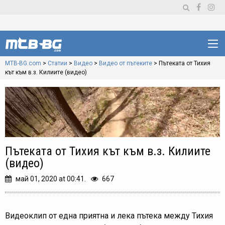
MTB-BG.com
>
Статии
>
Видео
>
Видео от пътеките
>
Пътеката от Тихия
кът към в.з. Килиите (видео)
Пътеката от Тихия кът към в.з. Килиите
(видео)
май 01, 2020 at 00:41.
667
Видеоклип от една приятна и лека пътека между Тихия