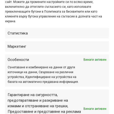
сайт. Можете да промените настройките си по всяко време,
Ако някой иска пълни подробности (например разбивки
включително да оттеглите съгласието си, като използвате
превключващите бутони в Политиката за бисквитките или като
по категории, етапи и общо взето каквото друго ви
кликнете върху бутона управление на съгласие в долната част на
хрумне), може да разглежда на воля тук:
екрана.
https://drive.google.com/file/d/17zbbfZ4a_rozdOeKCquEq9
Статистика
Организаторите обещаха, че утре ще е готово и
официалното класиране. Макар че се надявам да няма
Маркетинг
никакви разлики с предварителното, вероятно ще
обновя статията с него, когато се появи.
Особености
Винаги активен
Коментари и снимки от събитието можете да следите
Съчетаване и комбиниране на данни от други
във Facebook:
източници на данни, Свързване на различни
устройства, Идентифициране на устройства на
https://www.facebook.com/events/1475420939279211/
.
базата на автоматично предавана информация.
Гарантиране на сигурността,
предотвратяване и разкриване на
Етикети:
Enduro Warriors Challenge
,
Велико Търново
,
измами и отстраняване на грешки,
Георги Радев
,
Иван Колев
,
класиране
,
Ксилифор
,
Винаги активен
Предоставяне и представяне на реклама