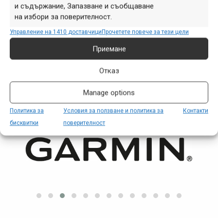
Мартина Григорова
,
михаил георгиев
,
огнян герджиков
,
и съдържание, Запазване и съобщаване
събития
на избори за поверителност.
Навигация
Управление на 1410 доставчици
Прочетете повече за тези цели
Предишна
Следваща
Приемане
Отказ
ПАРТНЬОРИ
Manage options
Политика за
Условия за ползване и политика за
Контакти
бисквитки
поверителност