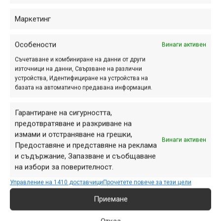
място преди започване на обучението).
Маркетинг
– Да подпишат пред инструктора Декларация за
освобождаване от отговорност.
С общото съдържание на декларацията може да се
Особености
Винаги активен
запознаете
ТУК
, но някои редове в нея ще са
Съчетаване и комбиниране на данни от други
индивидуални за всяко обучение, така че конкретните
източници на данни, Свързване на различни
устройства, Идентифициране на устройства на
декларации ще се подписват на място.
базата на автоматично предавана информация.
– Препоръчително е всеки участник да има Планинска
застраховка и застраховка „Злополука“.
Гарантиране на сигурността,
*Тези застраховки могат да ви спестят разходи в случай
предотвратяване и разкриване на
на травма, оказване на първа помощ, спасяване в
измами и отстраняване на грешки,
Винаги активен
планината и други неприятни ситуации. Организаторите
Предоставяне и представяне на реклама
на събитието не носят отговорност за каквито и да е
и съдържание, Запазване и съобщаване
на избори за поверителност.
разходи, възникнали за участниците във връзка с такъв
инцидент.
Управление на 1410 доставчици
Прочетете повече за тези цели
Приемане
ЗАПИСВАНЕ
Желаещите да участват в мероприятието
трябва да се