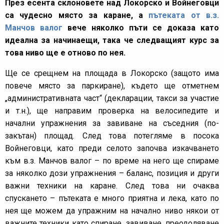
През есента склоновете над Локорско и Войнеговци
са чудесно място за каране, а
пътеката от в.з.
Манчов валог
вече няколко пъти се доказа като
идеална за начинаещи, така че следващият курс за
това ниво ще е отново по нея.
Ще се срещнем на площада в Локорско (защото има
повече място за паркиране), където ще отметнем
„административната част“ (декларации, такси за участие
и т.н.), ще направим проверка на велосипедите и
начални упражнения за завиване на съседния (по-
закътан) площад. След това потегляме в посока
Войнеговци, като преди селото започва изкачването
към в.з. Манчов валог – по време на него ще спираме
за няколко дози упражнения – баланс, позиция и други
важни техники на каране. След това ни очаква
спускането – пътеката е много приятна и лека, като по
нея ще можем да упражним на начално ниво някои от
важните техники като спиране, завиване, преодоляване