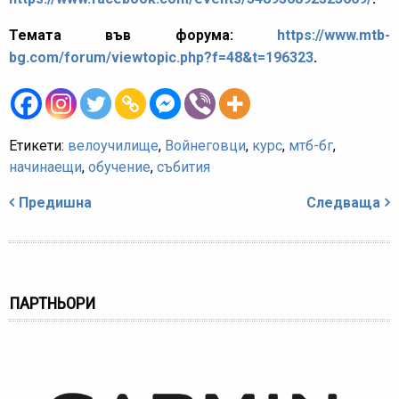
Темата във форума:
https://www.mtb-
bg.com/forum/viewtopic.php?f=48&t=196323
.
Етикети:
велоучилище
,
Войнеговци
,
курс
,
мтб-бг
,
начинаещи
,
обучение
,
събития
Навигация
Предишна
Следваща
ПАРТНЬОРИ