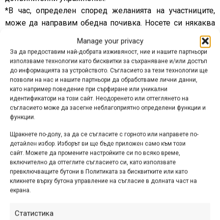
*В час, определен според желанията на участниците,
може да направим обедна почивка. Носете си някаква
храна по ваш вкус за хапване в планината.
Manage your privacy
За да предоставим най-добрата изживяност, ние и нашите партньори
ИЗИСКВАНИЯ КЪМ УЧАСТНИЦИТЕ:
използваме технологии като бисквитки за съхраняване и/или достъп
– Да са на възраст 18 години или повече.
до информацията за устройството. Съгласието за тези технологии ще
*Участници от 12 до 17 години ще бъдат допускани в
позволи на нас и нашите партньори да обработваме лични данни,
като например поведение при сърфиране или уникални
обученията за начинаещи само в присъствието на
идентификатори на този сайт. Неодоренето или оттеглянето на
родител, който да ги наблюдава. Участници на възраст от
съгласието може да засегне неблагоприятно определени функции и
14 до 17 години може да бъдат допуснати и в
функции.
заниманията за напредващи, ако в тях участва и техен
Щракнете по-долу, за да се съгласите с горното или направете по-
родител, който да носи отговорност за действията им.
детайлен избор. Изборът ви ще бъде приложен само към този
– Да носят каска и ръкавици по време на упражненията
сайт. Можете да промените настройките си по всяко време,
включително да оттеглите съгласието си, като използвате
– задължително!
превключващите бутони в Политиката за бисквитките или като
– Препоръчително е да носят и допълнителна защитна
кликнете върху бутона управление на съгласие в долната част на
екипировка – очила, наколенки, налакътници и др.
екрана.
– Да участват с изправен планински велосипед.
Статистика
– Да са заплатили таксата за участие (заплаща се на