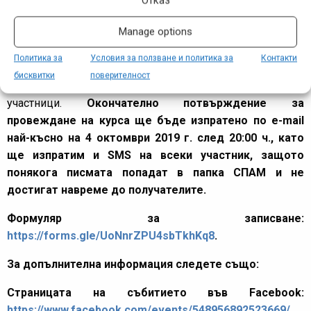
Отказ
запишат най-късно до 19:00 ч на 4 октомври 2019 г.
Manage options
чрез попълване на формуляра долу. Посочват се трите
имена на участника, възраст, e-mail и телефон за обратна
Политика за
Условия за ползване и политика за
Контакти
връзка. Местата са ограничени! Събитието ще се
бисквитки
поверителност
проведе само при наличие на минималния брой
участници.
Окончателно потвърждение за
провеждане на курса ще бъде изпратено по e-mail
най-късно на 4 октомври 2019 г. след 20:00 ч., като
ще изпратим и SMS на всеки участник, защото
понякога писмата попадат в папка СПАМ и не
достигат навреме до получателите.
Формуляр за записване:
https://forms.gle/UoNnrZPU4sbTkhKq8
.
За допълнителна информация следете също:
Страницата на събитието във Facebook:
https://www.facebook.com/events/548956892523669/
.