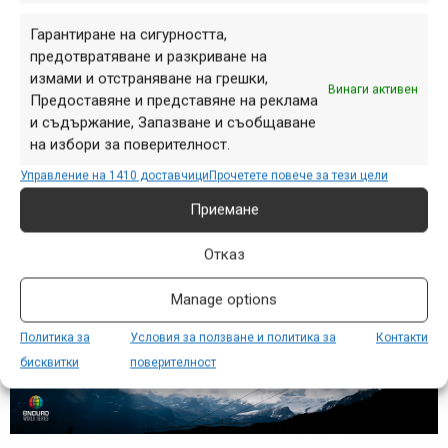
Гарантиране на сигурността,
Не, не е Сам Хил! Неговият по-млад съотборник Елиът
предотвратяване и разкриване на
Хийп също започна добре, но въпреки четирите етапни
измами и отстраняване на грешки,
Винаги активен
победи завърши втори в категорията до 21 г.,
Предоставяне и представяне на реклама
отстъпвайки пред Теотим Трабак (на снимката долу).
и съдържание, Запазване и съобщаване
на избори за поверителност.
Управление на 1410 доставчици
Прочетете повече за тези цели
Приемане
Отказ
Manage options
Политика за
Условия за ползване и политика за
Контакти
бисквитки
поверителност