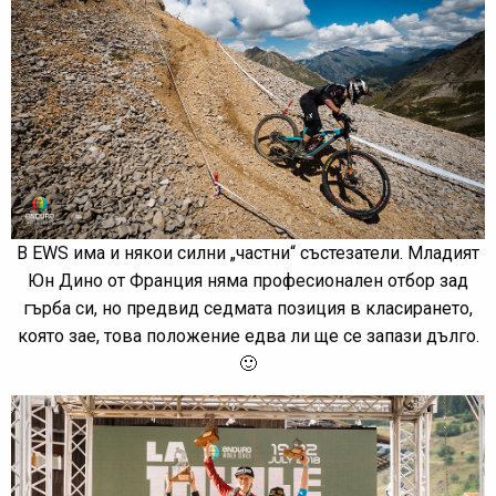
В EWS има и някои силни „частни“ състезатели. Младият
Юн Дино от Франция няма професионален отбор зад
гърба си, но предвид седмата позиция в класирането,
която зае, това положение едва ли ще се запази дълго.
🙂