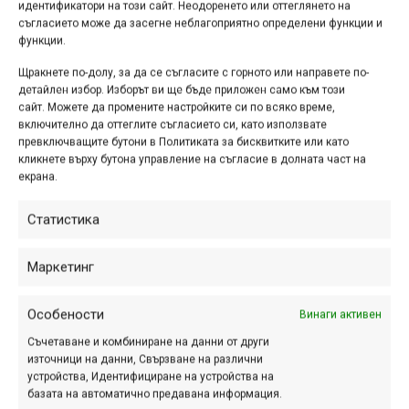
идентификатори на този сайт. Неодоренето или оттеглянето на
съгласието може да засегне неблагоприятно определени функции и
функции.
Щракнете по-долу, за да се съгласите с горното или направете по-
детайлен избор. Изборът ви ще бъде приложен само към този
сайт. Можете да промените настройките си по всяко време,
включително да оттеглите съгласието си, като използвате
превключващите бутони в Политиката за бисквитките или като
Изабеу Кордурие
кликнете върху бутона управление на съгласие в долната част на
екрана.
Статистика
Маркетинг
Особености
Винаги активен
Съчетаване и комбиниране на данни от други
източници на данни, Свързване на различни
устройства, Идентифициране на устройства на
базата на автоматично предавана информация.