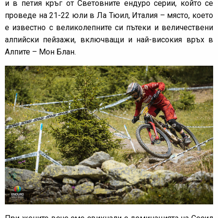
и в петия кръг от Световните ендуро серии, който се
проведе на 21-22 юли в Ла Тюил, Италия – място, което
е известно с великолепните си пътеки и величествени
алпийски пейзажи, включващи и най-високия връх в
Алпите – Мон Блан.