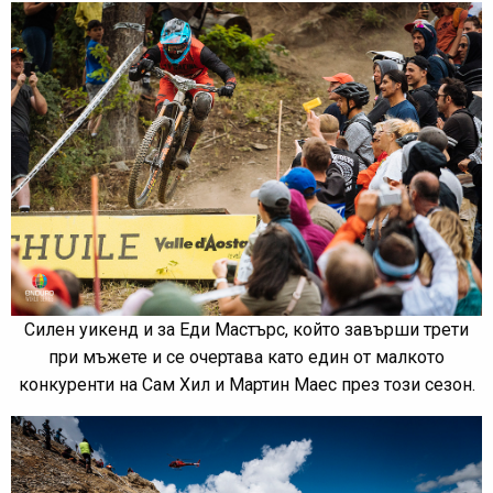
Силен уикенд и за Еди Мастърс, който завърши трети
при мъжете и се очертава като един от малкото
конкуренти на Сам Хил и Мартин Маес през този сезон.