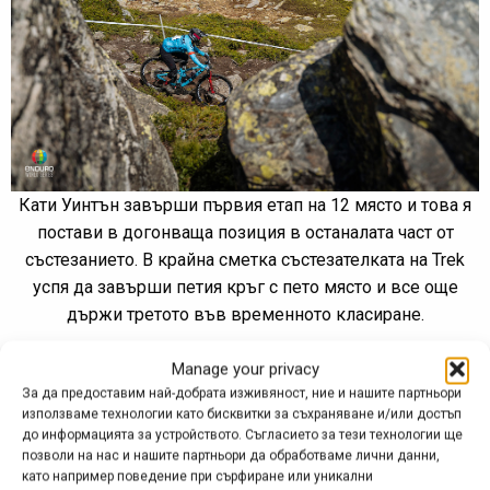
Кати Уинтън завърши първия етап на 12 място и това я
постави в догонваща позиция в останалата част от
състезанието. В крайна сметка състезателката на Trek
успя да завърши петия кръг с пето място и все още
държи третото във временното класиране.
Manage your privacy
За да предоставим най-добрата изживяност, ние и нашите партньори
използваме технологии като бисквитки за съхраняване и/или достъп
до информацията за устройството. Съгласието за тези технологии ще
позволи на нас и нашите партньори да обработваме лични данни,
като например поведение при сърфиране или уникални