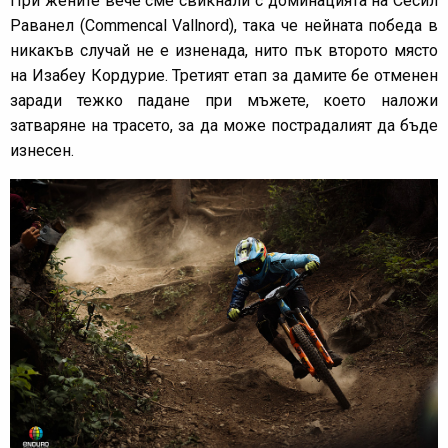
При жените вече сме свикнали с доминацията на Сесил
Раванел (Commencal Vallnord), така че нейната победа в
никакъв случай не е изненада, нито пък второто място
на Изабеу Кордурие. Третият етап за дамите бе отменен
заради тежко падане при мъжете, което наложи
затваряне на трасето, за да може пострадалият да бъде
изнесен.