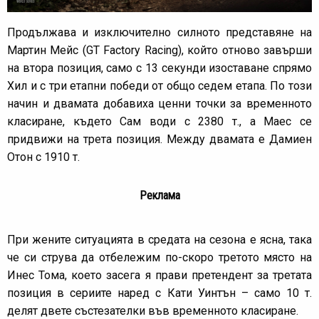
Продължава и изключително силното представяне на
Мартин Мейс (GT Factory Racing), който отново завърши
на втора позиция, само с 13 секунди изоставане спрямо
Хил и с три етапни победи от общо седем етапа. По този
начин и двамата добавиха ценни точки за временното
класиране, където Сам води с 2380 т., а Маес се
придвижи на трета позиция. Между двамата е Дамиен
Отон с 1910 т.
Реклама
При жените ситуацията в средата на сезона е ясна, така
че си струва да отбележим по-скоро третото място на
Инес Тома, което засега я прави претендент за третата
позиция в сериите наред с Кати Уинтън – само 10 т.
делят двете състезателки във временното класиране.