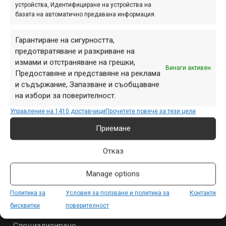
устройства, Идентифициране на устройства на
базата на автоматично предавана информация.
ПАРТНЬОРИ
Гарантиране на сигурността,
предотвратяване и разкриване на
измами и отстраняване на грешки,
Винаги активен
Предоставяне и представяне на реклама
и съдържание, Запазване и съобщаване
на избори за поверителност.
Управление на 1410 доставчици
Прочетете повече за тези цели
Приемане
Отказ
СЕКЦИИ
Manage options
Начало
Политика за
Условия за ползване и политика за
Контакти
Продукти
бисквитки
поверителност
Събития
Специализирано