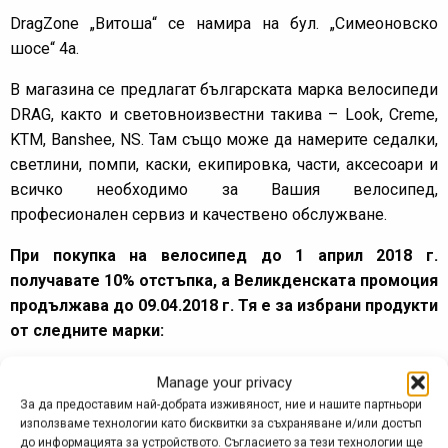
DragZone „Витоша“ се намира на бул. „Симеоновско
шосе“ 4а.
В магазина се предлагат българската марка велосипеди
DRAG, както и световноизвестни такива – Look, Creme,
KTM, Banshee, NS. Там също може да намерите седалки,
светлини, помпи, каски, екипировка, части, аксесоари и
всичко необходимо за Вашия велосипед,
професионален сервиз и качествено обслужване.
При покупка на велосипед до 1 април 2018 г.
получавате 10% отстъпка, а Великденската промоция
продължава до 09.04.2018 г. Тя е за избрани продукти
от следните марки:
Bell – до 50%
Manage your privacy
X – fusion – до 50%
За да предоставим най-добрата изживяност, ние и нашите партньори
Selle Royal – до 40%
използваме технологии като бисквитки за съхраняване и/или достъп
до информацията за устройството. Съгласието за тези технологии ще
Giro – до 40%