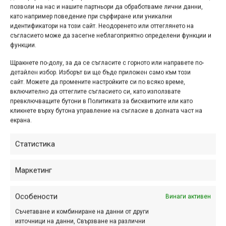
позволи на нас и нашите партньори да обработваме лични данни,
COX components – до 40%
като например поведение при сърфиране или уникални
Crank Brothers – до 30%
идентификатори на този сайт. Неодоренето или оттеглянето на
съгласието може да засегне неблагоприятно определени функции и
Blackburn – до 30%
функции.
Zefal – до 30%
Щракнете по-долу, за да се съгласите с горното или направете по-
*Промоцията е валидна до изтичане на периода или до
детайлен избор. Изборът ви ще бъде приложен само към този
изчерпване на количества.
сайт. Можете да промените настройките си по всяко време,
включително да оттеглите съгласието си, като използвате
**Промоцията е за избрани продукти от изброените
превключващите бутони в Политиката за бисквитките или като
марки.
кликнете върху бутона управление на съгласие в долната част на
екрана.
Статистика
Етикети:
drag zone витоша
,
DragZone
,
магазин
,
откриване
Маркетинг
,
София
Навигация
Предишна
Следваща
Особености
Винаги активен
Съчетаване и комбиниране на данни от други
източници на данни, Свързване на различни