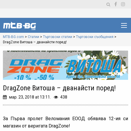
MTB-BG.com
>
Статии
>
Търговски статии
>
Търговски съобщения
>
DragZone Витоша – дванайсти поред!
DragZone Витоша – дванайсти поред!
мар. 23, 2018 at 13:11.
438
За Първа пролет Веломания ЕООД обявява 12-ия си
магазин от веригата DragZone!