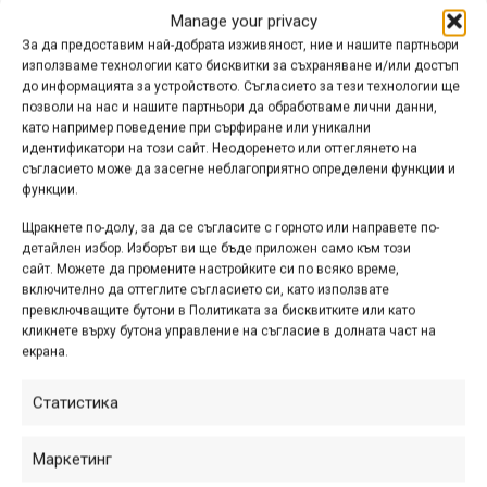
Manage your privacy
За да предоставим най-добрата изживяност, ние и нашите партньори
използваме технологии като бисквитки за съхраняване и/или достъп
до информацията за устройството. Съгласието за тези технологии ще
позволи на нас и нашите партньори да обработваме лични данни,
като например поведение при сърфиране или уникални
идентификатори на този сайт. Неодоренето или оттеглянето на
съгласието може да засегне неблагоприятно определени функции и
функции.
Щракнете по-долу, за да се съгласите с горното или направете по-
детайлен избор. Изборът ви ще бъде приложен само към този
сайт. Можете да промените настройките си по всяко време,
включително да оттеглите съгласието си, като използвате
превключващите бутони в Политиката за бисквитките или като
кликнете върху бутона управление на съгласие в долната част на
екрана.
Реклама
Статистика
Маркетинг