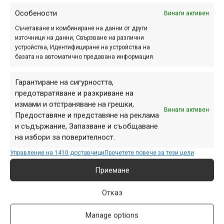
Особености
Винаги активен
Етикети:
календар
,
планинско колоездене
,
събития
,
Съчетаване и комбиниране на данни от други
състезания
източници на данни, Свързване на различни
Навигация
устройства, Идентифициране на устройства на
Предишна
Следваща
базата на автоматично предавана информация.
Гарантиране на сигурността,
предотвратяване и разкриване на
измами и отстраняване на грешки,
ПАРТНЬОРИ
Винаги активен
Предоставяне и представяне на реклама
и съдържание, Запазване и съобщаване
на избори за поверителност.
Управление на 1410 доставчици
Прочетете повече за тези цели
Приемане
Отказ
Manage options