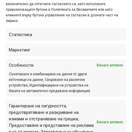
павлов
,
стефан седефчев
,
събития
включително да оттеглите съгласието си, като използвате
Навигация
превключващите бутони в Политиката за бисквитките или като
Предишна
Следваща
кликнете върху бутона управление на съгласие в долната част на
екрана.
Статистика
ПАРТНЬОРИ
Маркетинг
Особености
Винаги активен
Съчетаване и комбиниране на данни от други
източници на данни, Свързване на различни
устройства, Идентифициране на устройства на
базата на автоматично предавана информация.
Гарантиране на сигурността,
предотвратяване и разкриване на
измами и отстраняване на грешки,
Винаги активен
Предоставяне и представяне на реклама
и съдържание, Запазване и съобщаване