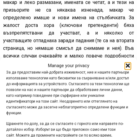
макар и леко размазани, имената се четат, а и тези на
призьорите не са някаква изненада, макар че
определено имаше и нови имена на стълбичката. За
жалост доста хора (ключови претенденти) бяха
възпрепятствани да участват, а и няколко от
участващите отпаднаха заради падания (те са на втората
страница, но нямаше смисъл да снимаме и нея). Във
всички случаи очаквайте и малко повече подробности
от нас в следващите дни, защото има какво да се каже
Manage your privacy
за първото ендуро състезание в Петрич!
За да предоставим най-добрата изживяност, ние и нашите партньори
използваме технологии като бисквитки за съхраняване и/или достъп
до информацията за устройството. Съгласието за тези технологии ще
Реклама
позволи на нас и нашите партньори да обработваме лични данни,
като например поведение при сърфиране или уникални
идентификатори на този сайт. Неодоренето или оттеглянето на
съгласието може да засегне неблагоприятно определени функции и
функции.
Етикети:
Беласица
,
Виво
,
Иван Колев
,
Конгур
,
Мария
Щракнете по-долу, за да се съгласите с горното или направете по-
детайлен избор. Изборът ви ще бъде приложен само към този
Василева
,
Милан Димов
,
Петрич
,
Петрич Ендуро
,
симеон
сайт. Можете да промените настройките си по всяко време,