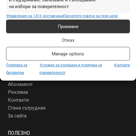
СЕКЦИИ
на избори за поверителност.
Начало
Управление на 1410 доставчици
Прочетете повече за тези цели
Продукти
Събития
Приемане
Специализирано
Отказ
Други
Manage options
ЗА МТБ-БГ
Политика за
Условия за ползване и политика за
Контакти
Условия за ползване и политика за поверителност
бисквитки
поверителност
За новодошлите
Абонамент
Реклама
Контакти
Стани сътрудник
За сайта
ПОЛЕЗНО