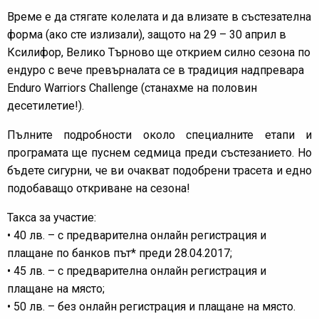
Време е да стягате колелата и да влизате в състезателна
форма (ако сте излизали), защото на 29 – 30 април в
Ксилифор, Велико Търново ще открием силно сезона по
ендуро с вече превърналата се в традиция надпревара
Enduro Warriors Challenge (станахме на половин
десетилетие!).
Пълните подробности около специалните етапи и
програмата ще пуснем седмица преди състезанието. Но
бъдете сигурни, че ви очакват подобрени трасета и едно
подобаващо откриване на сезона!
Такса за участие:
• 40 лв. – с предварителна онлайн регистрация и
плащане по банков път* преди 28.04.2017;
• 45 лв. – с предварителна онлайн регистрация и
плащане на място;
• 50 лв. – без онлайн регистрация и плащане на място.