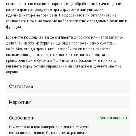
Събота, 29 април:
позволи на нас и нашите партньори да обработваме лични данни,
09:00 – 12:00 – регистрация и раздаване на стартови
като например поведение при сърфиране или уникални
идентификатори на този сайт. Неодоренето или оттеглянето на
номера
съгласието може да засегне неблагоприятно определени функции и
09:30 – 19:00 – свободни тренировки
функции.
Неделя, 30 април:
Щракнете по-долу, за да се съгласите с горното или направете по-
детайлен избор. Изборът ви ще бъде приложен само към този
08:00 – 09:00 – регистрация и раздаване на стартови
сайт. Можете да промените настройките си по всяко време,
номера
включително да оттеглите съгласието си, като използвате
09:15 – старт на състезанието
превключващите бутони в Политиката за бисквитките или като
кликнете върху бутона управление на съгласие в долната част на
16:30 – финал
екрана.
17:30 – 18:00 – награждаване
Статистика
Възможностите за настаняване:
1. Хотелски комплекс „Момина крепост“, Ксилифор,
Маркетинг
където е старт/финал зоната и мястото за регистрация и
информация.
Tелефон за резервации: 062/ 63 58 23
Особености
Винаги активен
e-mail:
trapezitca_1902@abv.bg
Съчетаване и комбиниране на данни от други
2. Хотели и къщи за гости в с.Арбанаси. Повече
източници на данни, Свързване на различни