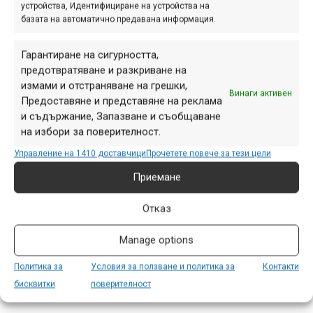
устройства, Идентифициране на устройства на
информация тук –
http://arbanassi.org/hoteli.html
базата на автоматично предавана информация.
Регламент на състезанието и повече подробности
Гарантиране на сигурността,
на:
https://drive.google.com/open?
предотвратяване и разкриване на
id=0B9FHLe1fJupbdkFqTmUwQTlnZnM
измами и отстраняване на грешки,
Винаги активен
Предоставяне и представяне на реклама
За въпроси и допълнителна информация:
и съдържание, Запазване и съобщаване
info@endurowarriors.com
на избори за поверителност.
https://www.facebook.com/events/771326876379374/
Управление на 1410 доставчици
Прочетете повече за тези цели
Приемане
Отказ
Етикети:
Enduro Warriors Challenge
,
Български ендуро
серии
,
Велико Търново
,
Ксилифор
,
събития
Manage options
Навигация
Предишна
Следваща
Политика за
Условия за ползване и политика за
Контакти
бисквитки
поверителност