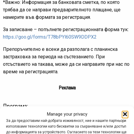
*Важно: Информация за банковата сметка, по която
трябва да се направи предварителното плащане, ще
намерите във формата за регистрация.
За записване – попълнете регистрационната форма тук:
https://goo.gl/forms/T78bPYl60SW9DDPX2
Препоръчително е всеки да разполага с планинска
застраховка за периода на състезанието. При
отсъствието на такава, може да си направите при нас по
време на регистрацията.
Реклама
Програма:
Manage your privacy
Петък, 28 април:
За да предоставим най-добрата изживяност, ние и нашите партньори
14:00 – свободни тренировки
използваме технологии като бисквитки за съхраняване и/или достъп
до информацията за устройството. Съгласието за тези технологии ще