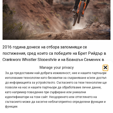
2016 година донесе на отбора запомнящи се
постижения, сред които са победите на Брет Рийдър в
Crankworx Whistler Slopestyle и на Брандън Семенук в
Red Bull Rampage. Това ще са две от многото събития,
Manage your privacy
върху които тимът ще се фокусира и през сезон 2017.
За да предоставим най-добрата изживяност, ние и нашите партньори
използваме технологии като бисквитки за съхраняване и/или достъп
За тази година в С3 влиза и нов колоездач –
до информацията за устройството. Съгласието за тези технологии ще
позволи на нас и нашите партньори да обработваме лични данни,
изгряващата звезда от Швеция Емил Йохансон. С
като например поведение при сърфиране или уникални
четвъртото си място в слоупстайл състезанието
идентификатори на този сайт. Неодоренето или оттеглянето на
Crankworx Whistler 17-годишният младеж показа, че е
съгласието може да засегне неблагоприятно определени функции и
функции.
готов да се изкачи до следващото ниво и не крие