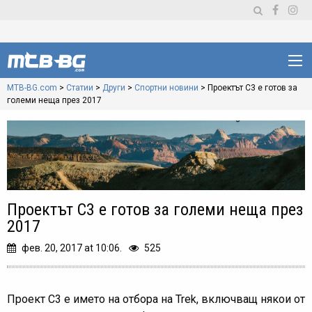
MTB-BG.com
>
Статии
>
Други
>
Спортни новини
>
Проектът C3 е готов за
големи неща през 2017
Проектът C3 е готов за големи неща през
2017
фев. 20, 2017 at 10:06.
525
Проект C3 e името на отбора на Trek, включващ някои от