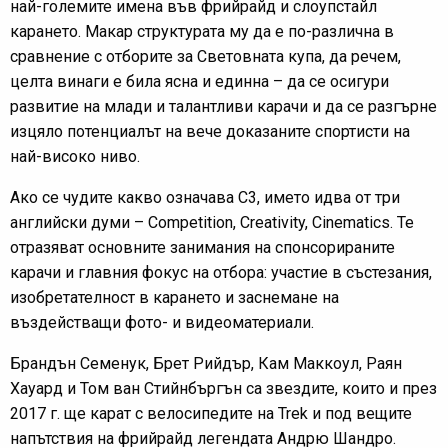
най-големите имена във фрийрайд и слоупстайл
карането. Макар структурата му да е по-различна в
сравнение с отборите за Световната купа, да речем,
целта винаги е била ясна и единна – да се осигури
развитие на млади и талантливи карачи и да се разгърне
изцяло потенциалът на вече доказаните спортисти на
най-високо ниво.
Ако се чудите какво означава С3, името идва от три
английски думи – Competition, Creativity, Cinematics. Те
отразяват основните занимания на спонсорираните
карачи и главния фокус на отбора: участие в състезания,
изобретателност в карането и заснемане на
въздействащи фото- и видеоматериали.
Брандън Семенук, Брет Рийдър, Кам Маккоул, Раян
Хауард и Том ван Стийнбъргън са звездите, които и през
2017 г. ще карат с велосипедите на Trek и под вещите
напътствия на фрийрайд легендата Андрю Шандро.