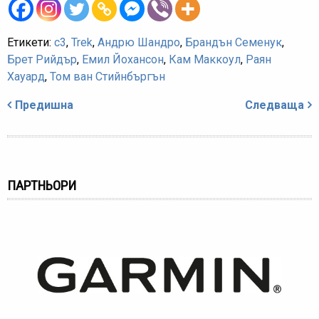
Етикети:
c3
,
Trek
,
Андрю Шандро
,
Брандън Семенук
,
Брет Рийдър
,
Емил Йохансон
,
Кам Маккоул
,
Раян
Хауард
,
Том ван Стийнбъргън
Навигация
Предишна
Следваща
ПАРТНЬОРИ