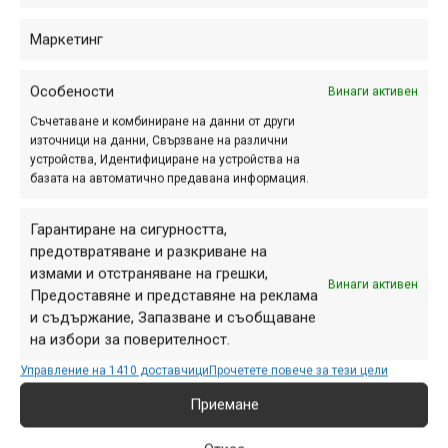
http://www.feltbicycles.com/
Маркетинг
http://www.rossignol.com/
Особености
Винаги активен
Съчетаване и комбиниране на данни от други
източници на данни, Свързване на различни
устройства, Идентифициране на устройства на
Етикети:
Felt
,
rossignol
,
покупка
,
придобиване
,
продажба
,
базата на автоматично предавана информация.
сделка
Навигация
Предишна
Гарантиране на сигурността,
Следваща
предотвратяване и разкриване на
измами и отстраняване на грешки,
Винаги активен
Предоставяне и представяне на реклама
и съдържание, Запазване и съобщаване
на избори за поверителност.
ПАРТНЬОРИ
Управление на 1410 доставчици
Прочетете повече за тези цели
Приемане