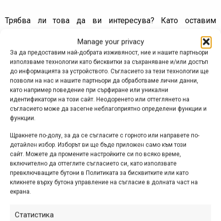
Трябва ли това да ви интересува? Като оставим
настрана чисто „клюкарския“ аспект, подобна сделка
Manage your privacy
може да е първа крачка към сериозното навлизане на
За да предоставим най-добрата изживяност, ние и нашите партньори
Rossignol на пазара за велосипеди, а това вече е нещо,
използваме технологии като бисквитки за съхраняване и/или достъп
което може да се усети и в България, доколкото
до информацията за устройството. Съгласието за тези технологии ще
позволи на нас и нашите партньори да обработваме лични данни,
компанията е добре представена тук. В прес-
като например поведение при сърфиране или уникални
изявлението се намеква, че догодина Rossignol планира
идентификатори на този сайт. Неодоренето или оттеглянето на
да разработи линия за велосипеди със собствената си
съгласието може да засегне неблагоприятно определени функции и
марка, като вероятно ще използва по най-добрия начин
функции.
ноу-хауто от Felt, а отделно от това сигурно ще предлага
Щракнете по-долу, за да се съгласите с горното или направете по-
продуктите ѝ и в своята добре развита търговска
детайлен избор. Изборът ви ще бъде приложен само към този
сайт. Можете да промените настройките си по всяко време,
мрежа.
включително да оттеглите съгласието си, като използвате
превключващите бутони в Политиката за бисквитките или като
Впрочем Felt не е първата покупка на Rossignol в
кликнете върху бутона управление на съгласие в долната част на
рамките на велосипедната индустрия. Миналата година
екрана.
френската компания придоби производителя на педали
Time.
Статистика