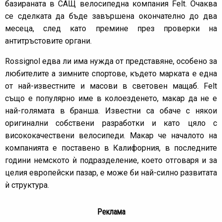
базираната в САЩ велосипедна компания Felt. Очаква
се сделката да бъде завършена окончателно до два
месеца, след като премине през проверки на
антитръстовите органи.
Rossignol едва ли има нужда от представяне, особено за
любителите а зимните спортове, където марката е една
от най-известните и масови в световен мащаб. Felt
също е популярно име в колоезденето, макар да не е
най-голямата в бранша. Известни са обаче с някои
оригинални собствени разработки и като цяло с
висококачествени велосипеди. Макар че началото на
компанията е поставено в Калифорния, в последните
години немското ѝ подразделение, което отговаря и за
целия европейски пазар, е може би най-силно развитата
ѝ структура.
Реклама