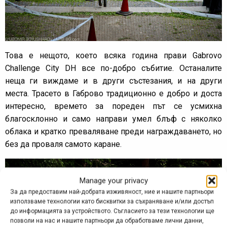
Това е нещото, което всяка година прави Gabrovo
Challenge City DH все по-добро събитие. Останалите
неща ги виждаме и в други състезания, и на други
места. Трасето в Габрово традиционно е добро и доста
интересно, времето за пореден път се усмихна
благосклонно и само направи умел блъф с няколко
облака и кратко преваляване преди награждаването, но
без да проваля самото каране.
Manage your privacy
За да предоставим най-добрата изживяност, ние и нашите партньори
използваме технологии като бисквитки за съхраняване и/или достъп
до информацията за устройството. Съгласието за тези технологии ще
позволи на нас и нашите партньори да обработваме лични данни,