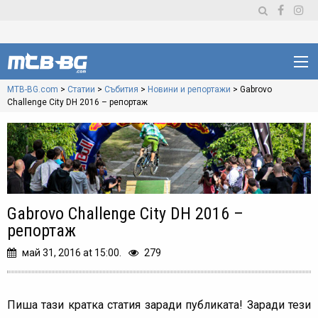
MTB-BG.com
>
Статии
>
Събития
>
Новини и репортажи
>
Gabrovo
Challenge City DH 2016 – репортаж
Gabrovo Challenge City DH 2016 –
репортаж
май 31, 2016 at 15:00.
279
Пиша тази кратка статия заради публиката! Заради тези