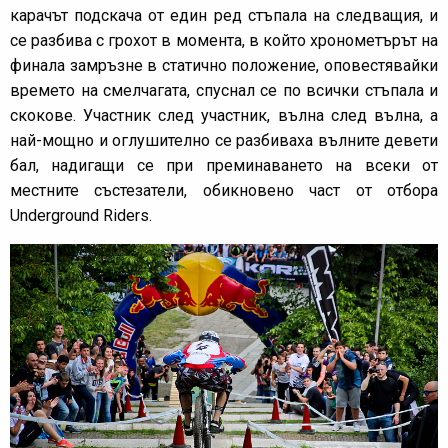
карачът подскача от един ред стъпала на следващия, и
се разбива с грохот в момента, в който хронометърът на
финала замръзне в статично положение, оповестявайки
времето на смелчагата, спуснал се по всички стъпала и
скокове. Участник след участник, вълна след вълна, а
най-мощно и оглушително се разбиваха вълните девети
бал, надигащи се при преминаването на всеки от
местните състезатели, обикновено част от отбора
Underground Riders.