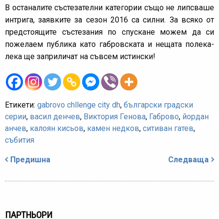
В останалите състезателни категории също не липсваше
интрига, заявките за сезон 2016 са силни. За всяко от
предстоящите състезания по спускане можем да си
пожелаем публика като габровската и нещата полека-
лека ще заприличат на съвсем истински!
Етикети:
gabrovo chllenge city dh
,
български градски
серии
,
васил денчев
,
Виктория Генова
,
Габрово
,
йордан
анчев
,
калоян кисьов
,
камен недков
,
ситиван гатев
,
събития
Навигация
Предишна
Следваща
ПАРТНЬОРИ