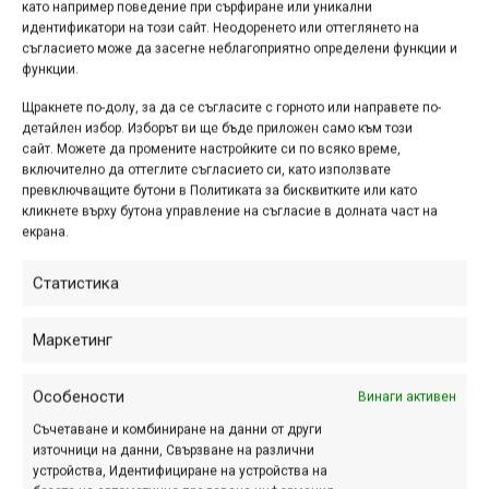
като например поведение при сърфиране или уникални
идентификатори на този сайт. Неодоренето или оттеглянето на
съгласието може да засегне неблагоприятно определени функции и
функции.
Щракнете по-долу, за да се съгласите с горното или направете по-
детайлен избор. Изборът ви ще бъде приложен само към този
сайт. Можете да промените настройките си по всяко време,
включително да оттеглите съгласието си, като използвате
превключващите бутони в Политиката за бисквитките или като
В класирането си струва да откроим два момента.
кликнете върху бутона управление на съгласие в долната част на
Първият е победата на Стивиан Гатев при мъжете с
екрана.
цели 5 секунди преднина и то при положение, че
„севлиевският тигър“ наскоро си извади рамото и със
Статистика
сигурност не поема излишни рискове по трасето.
Предстои да видим как ще започне сезонът на
Маркетинг
спускането в планината с първия кръг в Петрич, където
Росен Ковачев миналата година успя да даде по-добро
Особености
Винаги активен
време от Стиви. Сега в Габрово Роската остана втори.
Съчетаване и комбиниране на данни от други
източници на данни, Свързване на различни
устройства, Идентифициране на устройства на