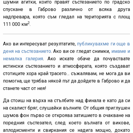
шумни агитки, които правят състезанието по градско
спускане в Габрово различно от всяка друга
надпревара, която съм гледал на територията с площ
2
111 000 км
.
Ако ви интересуват резултатите,
публикувахме ги още в
деня на състезанието
. Ако ви се гледат снимки,
имаме и
немалка галерия
. Ако искате обаче да почувствате
истински състезанието и атмосферата, която създават
стотиците хора край трасето… съжалявам, не мога да ви
помогна, ще трябва някой път да дойдете в Габрово и да
станете част от нея!
Да стоиш на върха на стълбите над финала е като да си
на скалист бряг, слушайки вълните. От общия приглушен
шумов фон първо се откроява затишието в очакване на
поредния състезател, след което вълната от викове,
аплодисменти и свиркания се надига мощно, докато