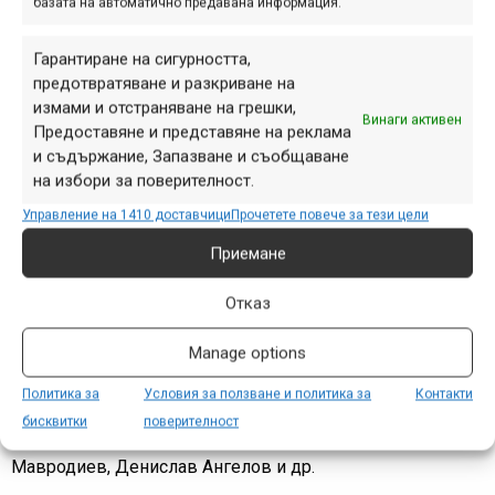
базата на автоматично предавана информация.
Гарантиране на сигурността,
предотвратяване и разкриване на
измами и отстраняване на грешки,
Винаги активен
Предоставяне и представяне на реклама
и съдържание, Запазване и съобщаване
на избори за поверителност.
Управление на 1410 доставчици
Прочетете повече за тези цели
Приемане
Изключителен резултат даде и Калоян Кисьов при
Отказ
младежите. Вярно, че той със сигурност познава отлично
Manage options
домашното трасе, но също така сигурно е, че второто
най-добро време за деня, което той даде, може да бъде
Политика за
Условия за ползване и политика за
Контакти
постигнато единствено чрез много добро каране,
бисквитки
поверителност
особено когато срещу теб са хора като Теодор
Мавродиев, Денислав Ангелов и др.