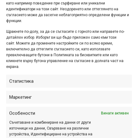
като например поведение при сърфиране или уникални
Това е, което знаем до момента – сами виждате, че
идентификатори на този сайт. Неодоренето или оттеглянето на
съгласието може да засегне неблагоприятно определени функции и
цялото събитие е повече приятелско, по-малко
функции.
официално, но ако ги умеете тия неща във въздуха,
покажете какво можете, а ако ви се гледа нещо
Щракнете по-долу, за да се съгласите с горното или направете по-
детайлен избор. Изборът ви ще бъде приложен само към този
интересно, заповядайте!
сайт. Можете да промените настройките си по всяко време,
включително да оттеглите съгласието си, като използвате
Следете и страницата на събитието във Facebook:
превключващите бутони в Политиката за бисквитките или като
https://www.facebook.com/events/700809199975227/
кликнете върху бутона управление на съгласие в долната част на
екрана.
Статистика
Етикети:
Dirt Jump
,
Борисова градина
,
София
,
събития
Навигация
Маркетинг
Предишна
Следваща
Особености
Винаги активен
Съчетаване и комбиниране на данни от други
източници на данни, Свързване на различни
устройства, Идентифициране на устройства на
ПАРТНЬОРИ