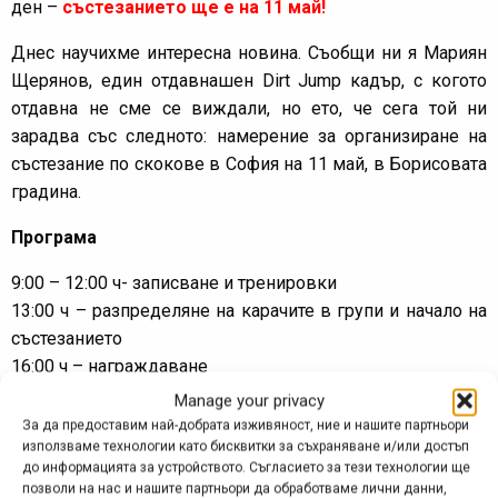
ден –
състезанието ще е на 11 май!
Днес научихме интересна новина. Съобщи ни я Мариян
Щерянов, един отдавнашен Dirt Jump кадър, с когото
отдавна не сме се виждали, но ето, че сега той ни
зарадва със следното: намерение за организиране на
състезание по скокове в София на 11 май, в Борисовата
градина.
Програма
9:00 – 12:00 ч- записване и тренировки
13:00 ч – разпределяне на карачите в групи и начало на
състезанието
16:00 ч – награждаване
Manage your privacy
Такса за участие – 10 лв
За да предоставим най-добрата изживяност, ние и нашите партньори
използваме технологии като бисквитки за съхраняване и/или достъп
Ще има и награди – парични, купи, медали и още нещо
до информацията за устройството. Съгласието за тези технологии ще
(изненада).
позволи на нас и нашите партньори да обработваме лични данни,