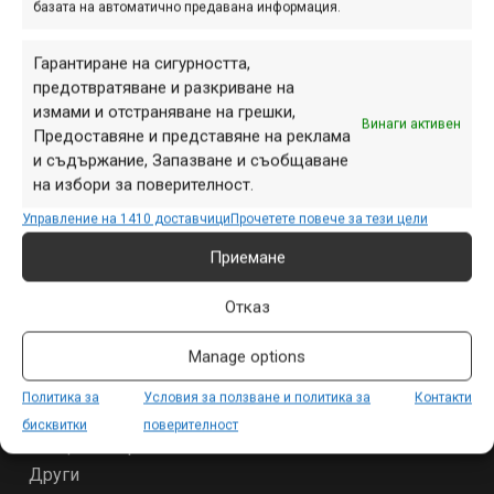
базата на автоматично предавана информация.
Гарантиране на сигурността,
предотвратяване и разкриване на
измами и отстраняване на грешки,
Винаги активен
Предоставяне и представяне на реклама
и съдържание, Запазване и съобщаване
на избори за поверителност.
Управление на 1410 доставчици
Прочетете повече за тези цели
Приемане
Отказ
СЕКЦИИ
Manage options
Начало
Продукти
Политика за
Условия за ползване и политика за
Контакти
Събития
бисквитки
поверителност
Специализирано
Други