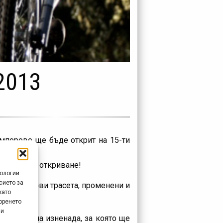
2013
мпорово ще бъде открит на 15-ти
фициалното откриване!
нологии
сието за
ненади, нови трасета, променени и
като
оренето
 и
я страхотна изненада, за която ще