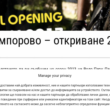
мпорово – откриване 
олствието да ви съобщим, че сезон 2013 на Вело Парк Па
Manage your privacy
арадва своите посетители с безплатен лифт за деня на о
едоставим най-добрата изживяност, ние и нашите партньори използваме тех
витки за съхраняване и/или достъп до информацията за устройството. Съгла
к Пампорово ще зарадва почитателите си с много други из
ологии ще позволи на нас и нашите партньори да обработваме лични данни, 
он.
 поведение при сърфиране или уникални идентификатори на този сайт. Неод
глянето на съгласието може да засегне неблагоприятно определени функции
ен партньор и дизайнер на трасетата на парка, ви подготв