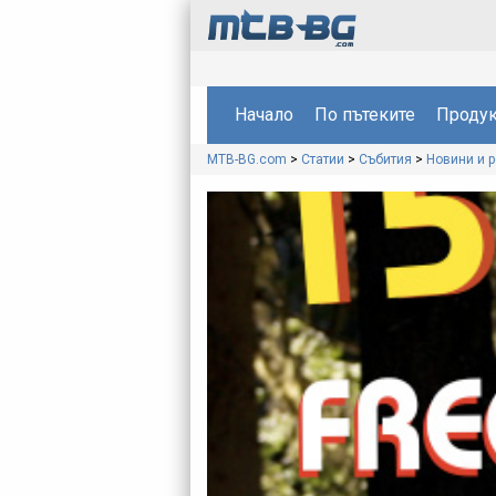
Начало
По пътеките
Продук
MTB-BG.com
>
Статии
>
Събития
>
Новини и 