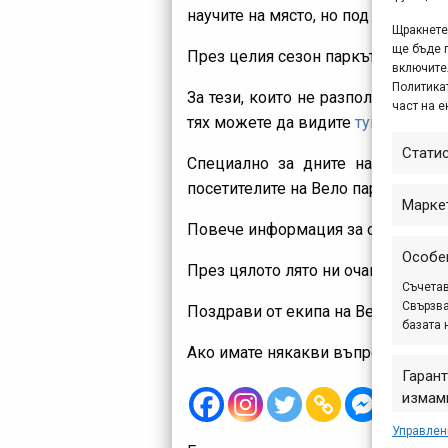
научите на място, но под секрeт щ
Щракнете 
ще бъде 
През целия сезон паркът ще работ
включите
Политикат
За тези, които не разполагат със
част на е
тях можете да видите
тук
.
Стати
Специално за дните на открива
посетителите на Вело парка, коит
Марке
Повече информация за откриванет
Особе
През цялото лято ни очакват много
Съчетав
Свързва
Поздрави от екипа на Вело Парк 
базата 
Ако имате някакви въпроси, не се
Гарант
измами
предст
Управлен
съобщ