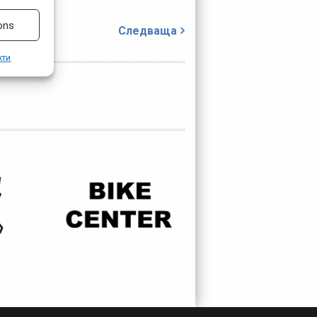
ons
Следваща
кти