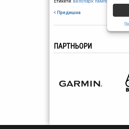
Етикети:
велопарк пампорово
,
отк
Навигация
Предишна
По
ПАРТНЬОРИ