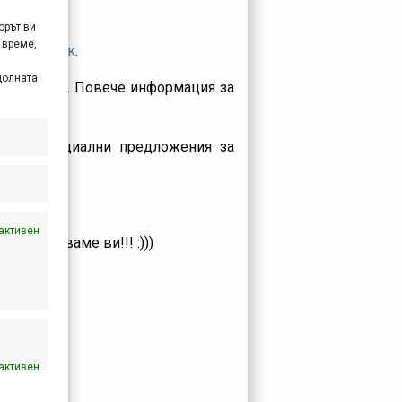
орът ви
 време,
а видите
тук
.
долната
та под наем. Повече информация за
вили специални предложения за
активен
 – Очакваме ви!!! :)))
активен