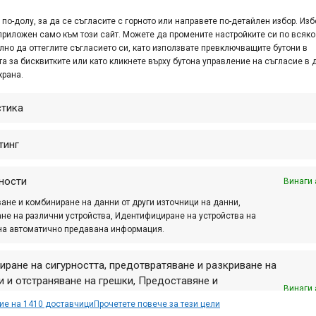
е ви кажем, че мечтите понякога се сбъдват. 😉
по-долу, за да се съгласите с горното или направете по-детайлен избор. Изб
приложен само към този сайт. Можете да промените настройките си по всяко
и без почивен ден, а разписанието на лифтовете можете д
лно да оттеглите съгласието си, като използвате превключващите бутони в
а за бисквитките или като кликнете върху бутона управление на съгласие в 
 собствен байк, на разположение отново ще бъдат колела
крана.
стика
нето нашите партньори от
хотел Орловец*****
са подгот
о можете да видите
тук
.
тинг
о на сезона очаквайте съвсем скоро!
ности
Винаги 
 положителни емоции, състезания и други интересни събития
ане и комбиниране на данни от други източници на данни,
не на различни устройства, Идентифициране на устройства на
Пампорово и ще се видим скоро!
на автоматично предавана информация.
 колебайте да се свържете с
нас
.
иране на сигурността, предотвратяване и разкриване на
 и отстраняване на грешки, Предоставяне и
Винаги 
авяне на реклама и съдържание, Запазване и
ие на 1410 доставчици
Прочетете повече за тези цели
аване на избори за поверителност.