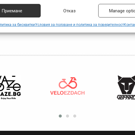
риване
,
Пампорово
,
събития
Приемане
Отказ
Manage opti
литика за бисквитки
Условия за ползване и политика за поверителност
Конта