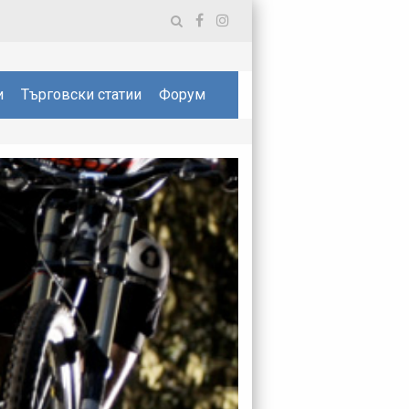
и
Търговски статии
Форум