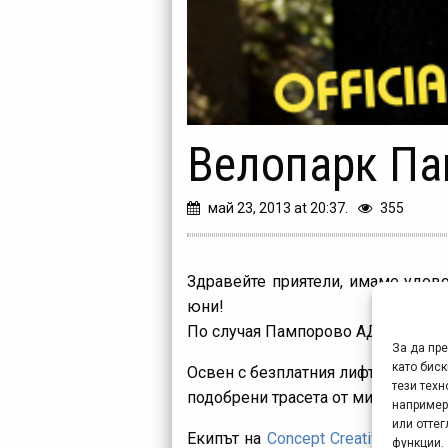
Велопарк Па
май 23, 2013 at 20:37.
355
Здравейте приятели, имаме удов
юни!
По случая Пампорово АД реши да з
За да пр
като биск
Освен с безплатния лифт Вело Пар
тези техн
подобрени трасета от миналия сез
например
или отте
Екипът на
Concept Creative
– основ
функции.