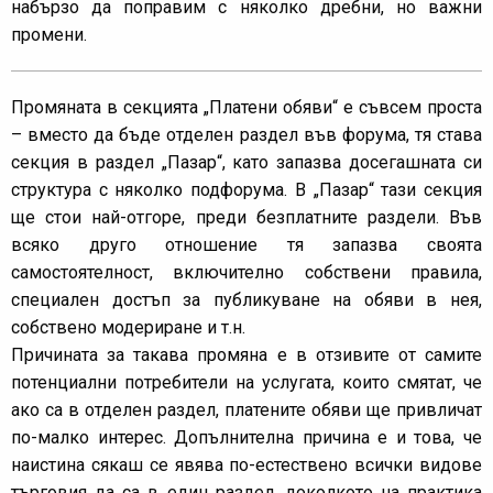
набързо да поправим с няколко дребни, но важни
промени.
Промяната в секцията „Платени обяви“ е съвсем проста
– вместо да бъде отделен раздел във форума, тя става
секция в раздел „Пазар“, като запазва досегашната си
структура с няколко подфорума. В „Пазар“ тази секция
ще стои най-отгоре, преди безплатните раздели. Във
всяко друго отношение тя запазва своята
самостоятелност, включително собствени правила,
специален достъп за публикуване на обяви в нея,
собствено модериране и т.н.
Причината за такава промяна е в отзивите от самите
потенциални потребители на услугата, които смятат, че
ако са в отделен раздел, платените обяви ще привличат
по-малко интерес. Допълнителна причина е и това, че
наистина сякаш се явява по-естествено всички видове
търговия да са в един раздел, доколкото на практика