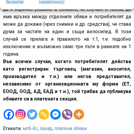
аксесоари в рамките на 2 календарни месеца, но трябва
бисквитки
поверителност
да е изрично указано в обявите, че случаят е такъв, да
има връзка между отделните обяви и потребителят да
може да докаже (чрез снимки и др. средства), че става
дума за частите на един и същи велосипед. В този
случай се прилага и правилото на т.1, т.е. подобно
изключение е възможно само три пъти в рамките на 1
година.
Във всички случаи, когато потребителят действа
като регистриран търговец (магазин, вносител,
производител и т.н.) или негов представител,
независимо от организационната му форма (ЕТ,
ЕООД, ООД, АД, ЕАД и т.н.), той трябва да публикува
обявите си в платената секция.
Етикети:
мтб-бг
,
пазар
,
платени обяви