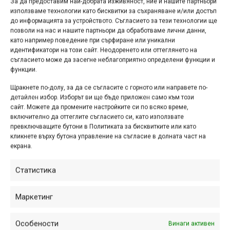
За да предоставим най-добрата изживяност, ние и нашите партньори
месеца. По този начин, ако някой има нужда да продаде
използваме технологии като бисквитки за съхраняване и/или достъп
до информацията за устройството. Съгласието за тези технологии ще
10 продукта през март, той може да го направи, но през
позволи на нас и нашите партньори да обработваме лични данни,
април няма да може да пусне нито един продукт. Също
като например поведение при сърфиране или уникални
така, в рамките на една календарна година, човек може
идентификатори на този сайт. Неодоренето или оттеглянето на
съгласието може да засегне неблагоприятно определени функции и
да продаде до 3 велосипеда/рамки, като само един от
функции.
тях може да е чисто нов. Продължаваме да смятаме, че
на годишна база ограниченията отговарят напълно на
Щракнете по-долу, за да се съгласите с горното или направете по-
детайлен избор. Изборът ви ще бъде приложен само към този
нуждите на обикновения потребител във форума.
сайт. Можете да промените настройките си по всяко време,
4. С оглед на по-лесното формулиране и следене за
включително да оттеглите съгласието си, като използвате
спазване на ограниченията ги свързахме директно с
превключващите бутони в Политиката за бисквитките или като
кликнете върху бутона управление на съгласие в долната част на
календарните месеци. По този начин както
екрана.
потребителите, така и модераторите бързо и лесно могат
да преценят дали някой е надвишил ограниченията, или
Статистика
не.
5. Добавихме и специални пояснения към
Маркетинг
ограниченията, които да помогнат на потребителите да
се ориентират по-добре какво е позволено и какво не, а
Особености
Винаги активен
също така да опишем и някои дребни продукти, които са