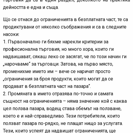
дейността е една и съща.
Що се отнася до ограниченията в безплатната част, те са
продиктувани от няколко съображения и са в следните
насоки:
1. Първоначално ги бяхме нарекли критерии за
професионална търговия, но много хора, които ги
надвишават, сякаш леко се засягат, че по този начин ги
„нарочваме“ за търговци. Затова, на първо място,
променихме името им – вече се наричат просто
„ограничения за броя продукти, които могат да се
продават в безплатната част на пазара“.
2. Промяната в името отразява по-точно и самата
същност на ограниченията – няма значение кой с каква
цел ползва пазара, водещ става обемът на ползване,
което е и най-справедливо. Тези потребители, които
ползват пазара по-рядко, не плащат нищо за услугата.
Тези, които успеят да надвишат ограниченията, ще