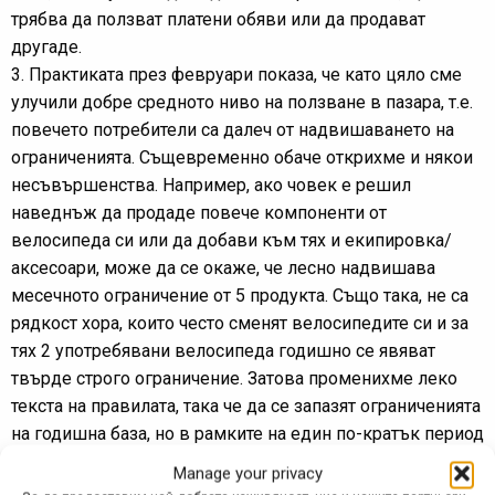
трябва да ползват платени обяви или да продават
другаде.
3. Практиката през февруари показа, че като цяло сме
улучили добре средното ниво на ползване в пазара, т.е.
повечето потребители са далеч от надвишаването на
ограниченията. Същевременно обаче открихме и някои
несъвършенства. Например, ако човек е решил
наведнъж да продаде повече компоненти от
велосипеда си или да добави към тях и екипировка/
аксесоари, може да се окаже, че лесно надвишава
месечното ограничение от 5 продукта. Също така, не са
рядкост хора, които често сменят велосипедите си и за
тях 2 употребявани велосипеда годишно се явяват
твърде строго ограничение. Затова променихме леко
текста на правилата, така че да се запазят ограниченията
на годишна база, но в рамките на един по-кратък период
да може човек да пусне повече продукти за продажба –
Manage your privacy
например до 10 продукта в рамките на два календарни