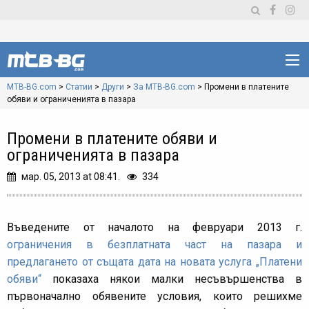
MTB-BG.com
>
Статии
>
Други
>
За MTB-BG.com
>
Промени в платените
обяви и ограниченията в пазара
Промени в платените обяви и
ограниченията в пазара
мар. 05, 2013 at 08:41.
334
Въведените от началото на февруари 2013 г.
ограничения в безплатната част на пазара и
предлагането от същата дата на новата услуга „Платени
обяви“
показаха някои малки несъвършенства в
първоначално обявените условия, които решихме