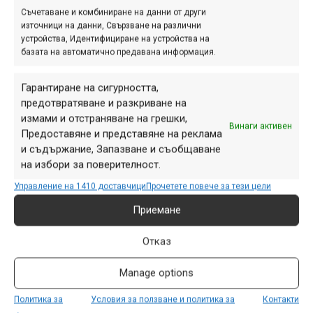
Съчетаване и комбиниране на данни от други
изключени от ограниченията, стига да се продават в
източници на данни, Свързване на различни
единични бройки. Можете да видите тези пояснения
устройства, Идентифициране на устройства на
тук:
viewtopic.php?f=10&t=1653&p=912369#p912369
базата на автоматично предавана информация.
Ето как изглеждат и актуалните ограничения за
Гарантиране на сигурността,
продажба в безплатната част на раздел „Пазар“:
предотвратяване и разкриване на
измами и отстраняване на грешки,
1. Три велосипеда/рамки за една календарна година,
Винаги активен
Предоставяне и представяне на реклама
като най-много един от тях може да бъде чисто нов
и съдържание, Запазване и съобщаване
продукт.
на избори за поверителност.
2. Един чисто нов продукт (компонент, екипировка,
Управление на 1410 доставчици
Прочетете повече за тези цели
аксесоар) в рамките на един календарен месец.
Приемане
3. Десет употребявани продукта (компоненти,
екипировка, аксесоари) в рамките на два календарни
Отказ
месеца.
Изключение от това правило се допуска в случаите,
Manage options
когато се продава цял велосипед на части. Тогава е
допустима продажбата на повече от 10 компонента/
Политика за
Условия за ползване и политика за
Контакти