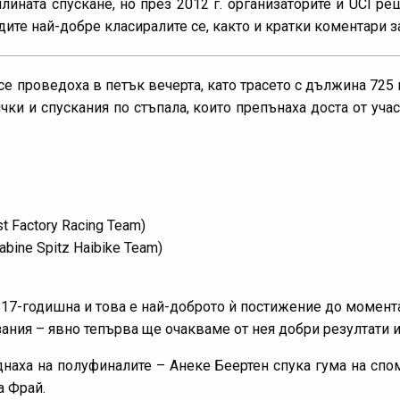
ината спускане, но през 2012 г. организаторите и UCI р
те най-добре класиралите се, както и кратки коментари за
се проведоха в петък вечерта, като трасето с дължина 725 
ки и спускания по стъпала, които препънаха доста от уча
t Factory Racing Team)
bine Spitz Haibike Team)
 17-годишна и това е най-доброто ѝ постижение до момента
зания – явно тепърва ще очакваме от нея добри резултати и
наха на полуфиналите – Анеке Беертен спука гума на спо
а Фрай.