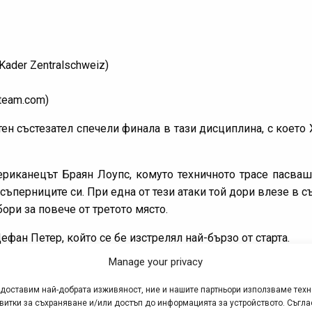
ader Zentralschweiz)
ateam.com)
ен състезател спечели финала в тази дисциплина, с което 
ериканецът Браян Лоупс, комуто техничното трасе пасваш
 съперниците си. При една от тези атаки той дори влезе в 
бори за повече от третото място.
фан Петер, който се бе изстрелял най-бързо от старта.
Manage your privacy
едоставим най-добрата изживяност, ние и нашите партньори използваме тех
an Merida Biking Team) 1:39:57
витки за съхраняване и/или достъп до информацията за устройството. Съгла