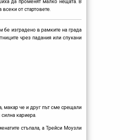
ешиха да променят малко нещата. В
 всеки от стартовете.
м бе изградено в рамките на града
стниците чрез падания или спукани
, макар че и друг път сме срещали
 силна кариера.
менатите стъпала, а Трейси Моузли