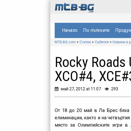
Начало
По пътеките
Продук
MTB-BG.com
>
Статии
>
Събития
>
Новини и 
Rocky Roads 
XCO#4, XCE#3
май 27, 2012 at 11:07.
293
От 18 до 20 май в Ла Брес бяха 
елиминации, както и на четвъртия
място за Олимпийските игри в 