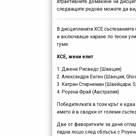
атрактивните домакини на дисципл
следващите редове можете да види
В дисциплината ХСЕ състезанията 
и включваше каране по тесни улич
гуми.
ХСЕ, жени елит
1. Джени Рисведс (Швеция)
2. Александра Енген (Швеция, Ghos
3. Катрин Стирнеман (Швейцари, Sa
4. Роуена Фрай (Австралия)
Победителката в този кръг е едва
името ѝ в сводки от големи състе
Две от фаворитките за деня отпад
падна лошо след сблъсък с Роуен