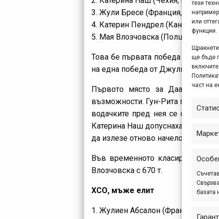
2. Катерина Наш (Чехия, Luna Pro 
тези техн
3. Жули Бресе (Франция, BH – SR Su
например
или отте
4. Катерин Пендрел (Канада, Luna 
функции.
5. Мая Влозчовска (Полша, CCC Po
Щракнете 
Това бе първата победа за Гун-Рит
ще бъде 
включите
на една победа от Джули Фуртадо,
Политикат
част на е
Първото място за Даале дойде
възможности. Гун-Рита поведе кол
Стати
водачките пред нея се сменяха н
Катерина Наш допуснаха грешки, о
Марке
да излезе отново начело и да пре
Във временното класиране Жули 
Особе
Влозчовска с 670 т.
Съчетав
Свързва
ХСО, мъже елит
базата 
1. Жулиен Абсалон (Франция, Orbea
Гарант