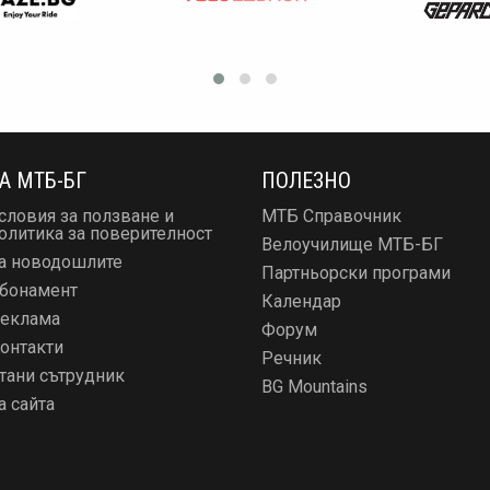
А МТБ-БГ
ПОЛЕЗНО
словия за ползване и
МТБ Справочник
олитика за поверителност
Велоучилище МТБ-БГ
а новодошлите
Партньорски програми
бонамент
Календар
еклама
Форум
онтакти
Речник
тани сътрудник
BG Mountains
а сайта