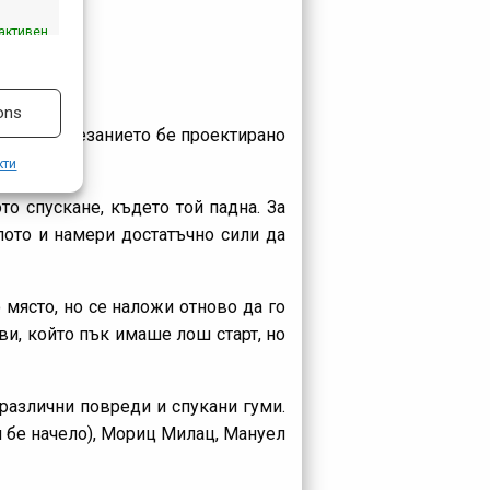
активен
ons
то на състезанието бе проектирано
кти
о спускане, където той падна. За
лото и намери достатъчно сили да
 място, но се наложи отново да го
ви, който пък имаше лош старт, но
различни повреди и спукани гуми.
 бе начело), Мориц Милац, Мануел