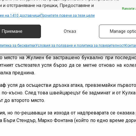
ized Racing)
 и отстраняване на грешки, Предоставяне и
Винаги 
Merida Biking Team)
авяне на реклама и съдържание, Запазване и
ие на 1410 доставчици
Прочетете повече за тези цели
tt – Swisspower MTB Racing Team)
аване на избори за поверителност.
ank Giant Offroad Team)
Приемане
Отказ
Manage opti
в СК. Французинът живее само на 10 км от Ла Брес, а трасе
литика за бисквитки
Условия за ползване и политика за поверителност
Конта
о място на Жулиен бе застрашено буквално при последнот
итният състезател успя бързо да се метне отново на коле
малка преднина.
аф успя да осъществи дръзка атака, превземайки първото
 по-късно. След това швейцарецът бе задминат и от Кулха
т до второто място.
я, но по-решаващи за изхода от надпреварата се оказаха 
а Бъри Стендър, Марко Фонтана (който по едно време дори