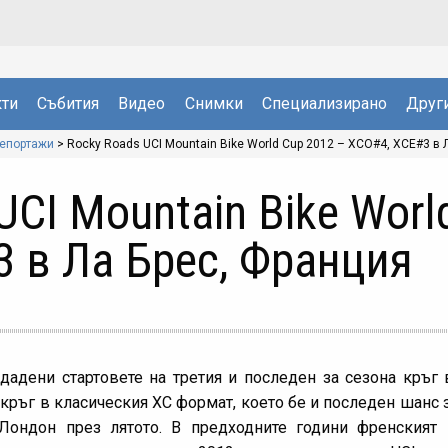
ти
Събития
Видео
Снимки
Специализирано
Друг
репортажи
>
Rocky Roads UCI Mountain Bike World Cup 2012 – XCO#4, XCE#3 в 
UCI Mountain Bike Worl
 в Ла Брес, Франция
дадени стартовете на третия и последен за сезона кръг
 кръг в класическия ХС формат, което бе и последен шанс з
Лондон през лятото. В предходните години френският 