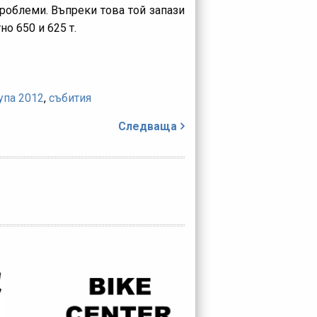
роблеми. Въпреки това той запази
но 650 и 625 т.
упа 2012
,
събития
Следваща