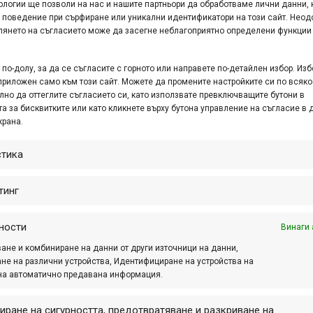
Team)
ологии ще позволи на нас и нашите партньори да обработваме лични данни, 
ntour – Peisey Vallandry)
 поведение при сърфиране или уникални идентификатори на този сайт. Неод
глянето на съгласието може да засегне неблагоприятно определени функции
Pro Team)
lkowice)
по-долу, за да се съгласите с горното или направете по-детайлен избор. Изб
а от 2008 г. насам, но 27-ма в кариерата ѝ. С подобен ак
приложен само към този сайт. Можете да промените настройките си по всяко
лно да оттеглите съгласието си, като използвате превключващите бутони в
 която за момента е ХС спортистката с най-много победи в 
а за бисквитките или като кликнете върху бутона управление на съгласие в 
крана.
 тъкмо навреме преди Олимпийските игри, за да ѝ в
оната от старта, но след това просто караше внимателно и 
стика
епрекъснато заради падания по техничното трасе с дължи
т които се озоваха на земята. Именно това позволи на на
тинг
сече първа финалната линия.
Бресе запазва първата позиция със 750 т., следвана от
ности
Винаги 
ане и комбиниране на данни от други източници на данни,
не на различни устройства, Идентифициране на устройства на
на автоматично предавана информация.
 Racing Team) 1:37:33
иране на сигурността, предотвратяване и разкриване на