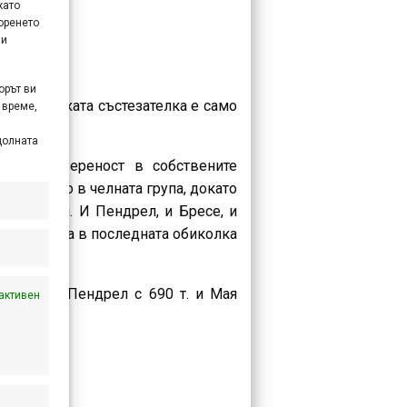
като
оренето
 и
орът ви
тив норвежката състезателка е само
 време,
СК.
долната
дъхне увереност в собствените
търпеливо в челната група, докато
на 4.8 км. И Пендрел, и Бресе, и
 норвежката в последната обиколка
 Катерин Пендрел с 690 т. и Мая
активен