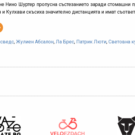
е Нино Шуртер пропусна състезанието заради стомашни п
он и Кулхави скъсиха значително дистанцията и имат съответ
исведс
,
Жулиен Абсалон
,
Ла Брес
,
Патрик Люти
,
Световна к