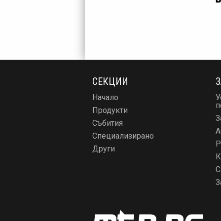
СЕКЦИИ
З
Начало
У
п
Продукти
З
Събития
А
Специализирано
Р
Други
К
С
З