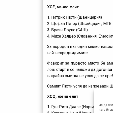
ХСЕ, мъже елит
1. Патрик Люти (Швейцария)
2. Щефан Петер (Швейцария, MTB K
3. Браян Лоупс (САЩ)
4. Миха Халцер (Словения, Energij
За пореден път един малко извест
най-непредвидимите.
Фаворит за първото място бе ам
лош старт и се наложи да догонва
в крайна сметка не успя да се пре
Самият Люти успя да изпревари Ще
ХСО, жени елит
За да пр
1. Гун-Рита Даале (Норвегия, Multiv
като биск