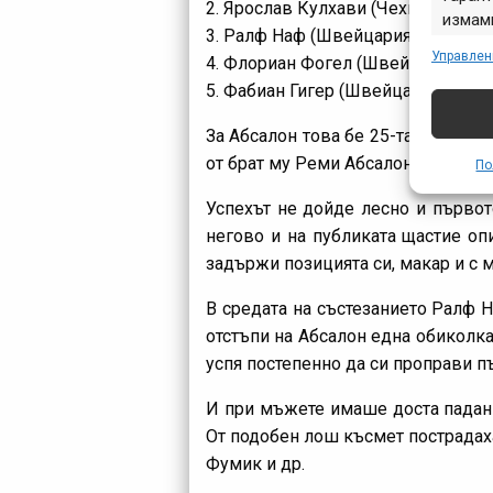
2. Ярослав Кулхави (Чехия, Special
измами
3. Ралф Наф (Швейцария, Multivan 
предст
Управлен
4. Флориан Фогел (Швейцария, Sco
съобщ
5. Фабиан Гигер (Швейцария, Rabob
За Абсалон това бе 25-та победа 
от брат му Реми Абсалон.
По
Успехът не дойде лесно и първот
негово и на публиката щастие оп
задържи позицията си, макар и с 
В средата на състезанието Ралф Н
отстъпи на Абсалон една обиколка
успя постепенно да си проправи пъ
И при мъжете имаше доста падани
От подобен лош късмет пострадах
Фумик и др.