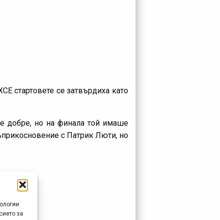
XCE стартовете се затвърдиха като
е добре, но на финала той имаше
съприкосновение с Патрик Люти, но
нологии
сието за