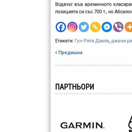
Водачът във временното класиран
позицията си със 700 т., но Абсал
Етикети:
Гун-Рита Даале
,
джени р
Навигация
Предишна
ПАРТНЬОРИ