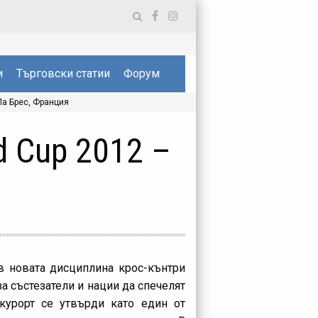
и
Търговски статии
Форум
Ла Брес, Франция
d Cup 2012 –
 в новата дисциплина крос-кънтри
а състезатели и нации да спечелят
курорт се утвърди като един от