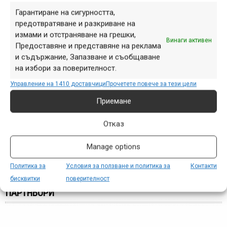
подобаващо летния сезон и да посрещнем зимата с
Гарантиране на сигурността,
усмивка.
предотвратяване и разкриване на
измами и отстраняване на грешки,
За допълнителна информация:
Винаги активен
Предоставяне и представяне на реклама
info@borovetsbikepark.com
и
www.borovetsbikepark.com
.
и съдържание, Запазване и съобщаване
на избори за поверителност.
Управление на 1410 доставчици
Прочетете повече за тези цели
Приемане
Етикети:
big air bag
,
bikepark
,
Borovets
,
байкпарк
,
Боровец
,
събития
Отказ
Навигация
Предишна
Следваща
Manage options
Политика за
Условия за ползване и политика за
Контакти
бисквитки
поверителност
ПАРТНЬОРИ