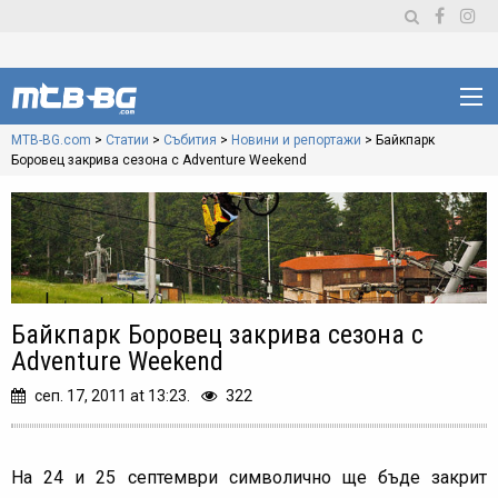
MTB-BG.com
>
Статии
>
Събития
>
Новини и репортажи
>
Байкпарк
Боровец закрива сезона с Adventure Weekend
Байкпарк Боровец закрива сезона с
Adventure Weekend
сеп. 17, 2011 at 13:23.
322
На 24 и 25 септември символично ще бъде закрит