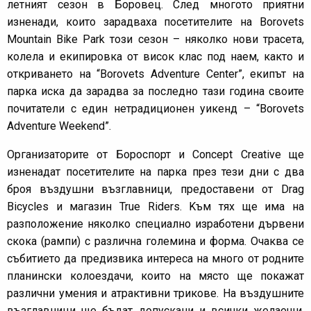
летният сезон в Боровец. След многото приятни
изненади, които зарадваха посетителите на Borovets
Mountain Bike Park този сезон – няколко нови трасета,
колела и екипировка от висок клас под наем, както и
откриването на “Borovets Adventure Center”, екипът на
парка иска да зарадва за последно тази година своите
почитатели с един нетрадиционен уикенд – “Borovets
Adventure Weekend”.
Организаторите от Бороспорт и Concept Creative ще
изненадат посетителите на парка през тези дни с два
броя въздушни възглавници, предоставени от Drag
Bicycles и магазин True Riders. Kъм тях ще има на
разположение няколко специално изработени дървени
скока (рампи) с различна големина и форма. Очаква се
събитието да предизвика интереса на много от родните
планински колоездачи, които на място ще покажат
различни умения и атрактивни трикове. На въздушните
възглавници ще бъдат допускани и всички желаещи,