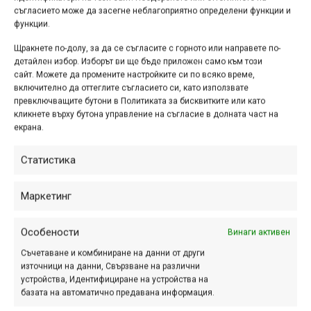
съгласието може да засегне неблагоприятно определени функции и
функции.
Щракнете по-долу, за да се съгласите с горното или направете по-
детайлен избор. Изборът ви ще бъде приложен само към този
сайт. Можете да промените настройките си по всяко време,
Екипът на Borovets Mountain Bike Park обещава всички
включително да оттеглите съгласието си, като използвате
трасета в парка да бъдат идеално подготвени за каране
превключващите бутони в Политиката за бисквитките или като
кликнете върху бутона управление на съгласие в долната част на
„като за последно”. По тях ще бъдат и фотографите на
екрана.
парка, които ще запечатат голяма част от уикенда, а най
добрите и интересни снимки ще бъдат публикувани на
Статистика
сайта
www.borovetsbikepark.com
, откъдето всеки ще
може да свали всички кадри, които му харесват. Лифтът
Маркетинг
„Ситняково Експрес“ ще работи от четвъртък, 22-ри
(официален празник – Независимостта на България) до
Особености
Винаги активен
неделя, 25-ти.
Съчетаване и комбиниране на данни от други
източници на данни, Свързване на различни
Очаква се времето да бъде хубаво и да дoпълни
устройства, Идентифициране на устройства на
доброто настроение на присъстващите. Заповядайте и
базата на автоматично предавана информация.
вие на 24-25 септември в Боровец, за да изпратим