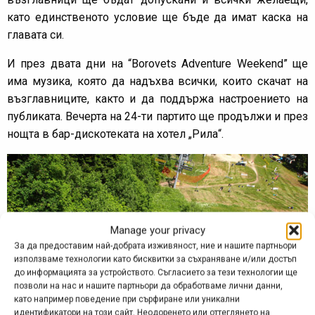
като единственото условие ще бъде да имат каска на
главата си.
И през двата дни на “Borovets Adventure Weekend” ще
има музика, която да надъхва всички, които скачат на
възглавниците, както и да поддържа настроението на
публиката. Вечерта на 24-ти партито ще продължи и през
нощта в бар-дискотеката на хотел „Рила“.
Manage your privacy
За да предоставим най-добрата изживяност, ние и нашите партньори
използваме технологии като бисквитки за съхраняване и/или достъп
до информацията за устройството. Съгласието за тези технологии ще
позволи на нас и нашите партньори да обработваме лични данни,
като например поведение при сърфиране или уникални
идентификатори на този сайт. Неодоренето или оттеглянето на