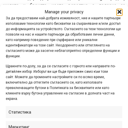
жилото и бронята, което вероятно е полезно за
Manage your privacy
професионални механици, които по този начин могат да
За да предоставим най-добрата изживяност, ние и нашите партньори
работят по-бързо. Отворът, предвиден за срязване на
използваме технологии като бисквитки за съхраняване и/или достъп
жилото обаче, на мен не ми бе толкова удобен, колкото
до информацията за устройството. Съгласието за тези технологии ще
класическите челюсти в предната част, предвидени за
позволи на нас и нашите партньори да обработваме лични данни,
като например поведение при сърфиране или уникални
броните. Освен това в някои случаи жилото се
идентификатори на този сайт. Неодоренето или оттеглянето на
„разригаше“, така че в крайна сметка започнах да режа и
съгласието може да засегне неблагоприятно определени функции и
жилата си с предните резци и всичко беше наред.
функции.
Възможността за рязане на спици е чудесна – успях
Щракнете по-долу, за да се съгласите с горното или направете по-
набързо да си направя няколко самоделни инструмента,
детайлен избор. Изборът ви ще бъде приложен само към този
благодарение на тази функция. Резачките са чудесни и
сайт. Можете да промените настройките си по всяко време,
включително да оттеглите съгласието си, като използвате
за махане на излишната част от т.нар. свински опашки, а
превключващите бутони в Политиката за бисквитките или като
не е тайна, че те се използват доста често в нашите
кликнете върху бутона управление на съгласие в долната част на
среди. За да изпипате напълно нещата, добавено е
екрана.
специално шило, с което да дооформите бронята, след
Статистика
като я срежете, както и отвори за сплескване на
капачките на броните или жилата. От последното обаче
не останах съвсем доволен – може и аз да съм
Маркетинг