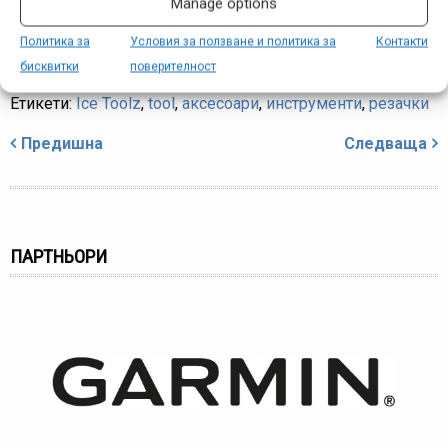
Manage options
www.velomania-bg.com
Политика за
Условия за ползване и политика за
Контакти
бисквитки
поверителност
Етикети:
Ice Toolz
,
tool
,
аксесоари
,
инструменти
,
резачки
Навигация
Предишна
Следваща
ПАРТНЬОРИ