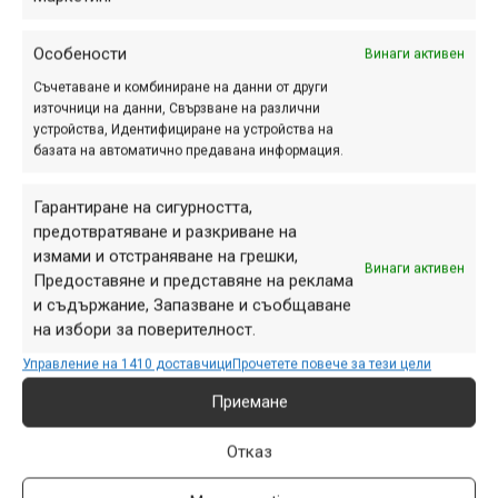
некадърен, но всеки път капачките на жилата ми падаха
след едно-две карания, поради което краят на едното
Особености
Винаги активен
ми жило в момента прилича на авангардна прическа на
Съчетаване и комбиниране на данни от други
някоя фолк-певица.
източници на данни, Свързване на различни
устройства, Идентифициране на устройства на
Заключение:
Ако разчитате за поддръжка на
базата на автоматично предавана информация.
велосипеда си изцяло на сервизи, е напълно излишно
да давате 40лв. за нещо, което едва ли някога ще
Гарантиране на сигурността,
предотвратяване и разкриване на
използвате, но има и доста хора, на които им се налага
измами и отстраняване на грешки,
да извършват ремонтите сами – било защото обичат да
Винаги активен
Предоставяне и представяне на реклама
го правят, било по някакви други съображения. На тях
и съдържание, Запазване и съобщаване
бих препоръчал тези резачки като продукт с отлично
на избори за поверителност.
съотношение цена/качество/функционалност.
Управление на 1410 доставчици
Прочетете повече за тези цели
За контакти:
Приемане
„Веломания“ ЕООД
ул.“Гюешево“ 83
Отказ
тел: 8127072