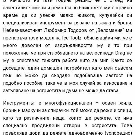
В началото на тази година реших, че с оглед на
зачестилите смени и ремонти по байковете ми е крайно
време да си улесня малко живота, купувайки си
специализиран инструмент за рязане на жила и брони.
Небезизвестният Любомир Тодоров от „Веломания“ ми
препоръча този модел на Ice Toolz, обяснявайки ми, че е
много доволен от издръжливостта му и то при
положение, че при сглобяването на велосипеди Drag не
му е спестявал тежката работа нито за миг. Както се
досещате, един домашен потребител като мен съвсем
пък не може да създаде подобаваща заетост на
подобно пособие, така че в моя случай за износване и
затъпяване на остриетата и дума не може да става.
Инструментът е многофункционален – освен жила,
брони и маркучи за спирачки, той може да реже и спици,
като за различните неща, които ще режете, си има
специално предвидени отвори в остриетата. Това
позволява дори да режете едновременно (успоредно)