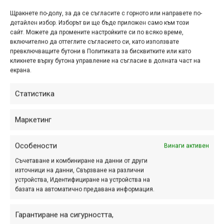
Байкпаркът в Севлиево
Щракнете по-долу, за да се съгласите с горното или направете по-
вече е официално открит
детайлен избор. Изборът ви ще бъде приложен само към този
сайт. Можете да промените настройките си по всяко време,
включително да оттеглите съгласието си, като използвате
окт. 26, 2021 at 19:32.
2217
превключващите бутони в Политиката за бисквитките или като
кликнете върху бутона управление на съгласие в долната част на
Най-новият велопарк с първия в
екрана.
България асфалтов пъмп трак вече
е готов и всеки желаещ може да го
Статистика
пробва в парк „Черничките“ в гр.
Севлиево. Той е изграден от Bike...
Маркетинг
Особености
Винаги активен
Снимка на деня
Съчетаване и комбиниране на данни от други
източници на данни, Свързване на различни
устройства, Идентифициране на устройства на
базата на автоматично предавана информация.
Гарантиране на сигурността,