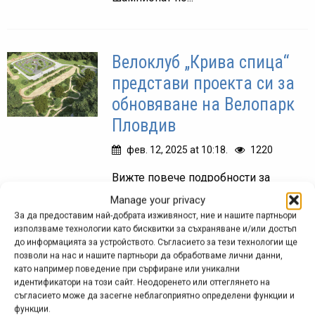
Велоклуб „Крива спица“
представи проекта си за
обновяване на Велопарк
Пловдив
фев. 12, 2025 at 10:18.
1220
Вижте повече подробности за
представения от велоклуб „Крива
Manage your privacy
спица“ проект за обновяване и
За да предоставим най-добрата изживяност, ние и нашите партньори
използваме технологии като бисквитки за съхраняване и/или достъп
модернизиране на Велопарк
до информацията за устройството. Съгласието за тези технологии ще
Пловдив, разработен съвместно с
позволи на нас и нашите партньори да обработваме лични данни,
Velosolutions Bulgaria.
като например поведение при сърфиране или уникални
идентификатори на този сайт. Неодоренето или оттеглянето на
съгласието може да засегне неблагоприятно определени функции и
функции.