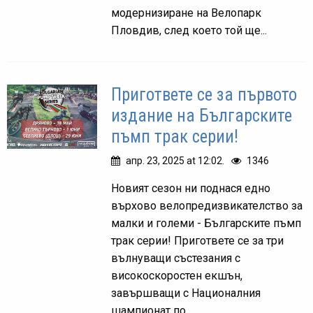
модернизиране на Велопарк
Пловдив, след което той ще...
Пригответе се за първото
издание на Българските
пъмп трак серии!
апр. 23, 2025 at 12:02.
1346
Новият сезон ни поднася едно
върхово велопредизвикателство за
малки и големи - Българските пъмп
трак серии! Пригответе се за три
вълнуващи състезания с
високоскоростен екшън,
завършващи с Националния
шампионат по...