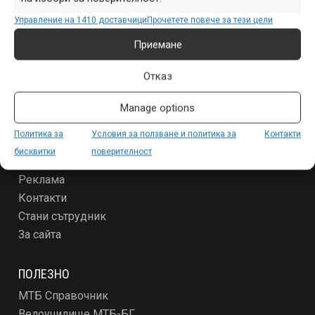
Продукти
Управление на 1410 доставчици
Прочетете повече за тези цели
Събития
Приемане
Специализирано
Други
Отказ
ЗА МТБ-БГ
Manage options
Условия за ползване и политика за поверителност
Политика за
Условия за ползване и политика за
Контакти
За новодошлите
бисквитки
поверителност
Абонамент
Реклама
Контакти
Стани сътрудник
За сайта
ПОЛЕЗНО
МТБ Справочник
Велоучилище МТБ-БГ