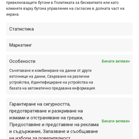
превключващите бутони в Политиката за бисквитките или като
кликнете върху бутона управление на съгласие в долната част на
екрана.
Статистика
ПАРТНЬОРИ
Маркетинг
Особености
Винаги активен
Съчетаване и комбиниране на данни от други
източници на данни, Свързване на различни
устройства, Идентифициране на устройства на
базата на автоматично предавана информация.
Гарантиране на сигурността,
предотвратяване и разкриване на
измами и отстраняване на грешки,
Винаги активен
Предоставяне и представяне на реклама
СЕКЦИИ
и съдържание, Запазване и съобщаване
Начало
на избори за поверителност.