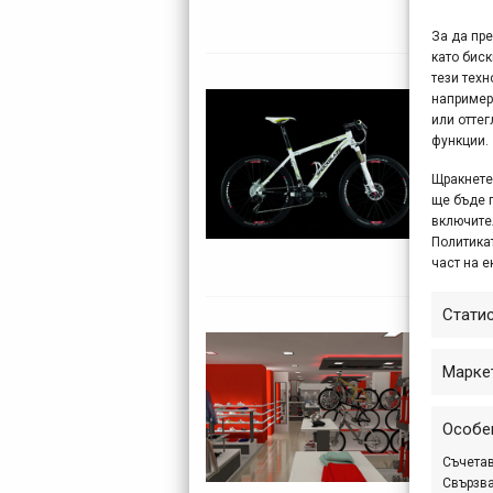
в ди
За да пр
като биск
тези техн
Гор
например
или отте
Sho
функции.
ма
Щракнете 
ще бъде 
Бълг
включите
Политикат
пром
част на е
Стати
Max
Марке
ма
На 2
Особе
най-
Съчетав
„Maxb
Свързва