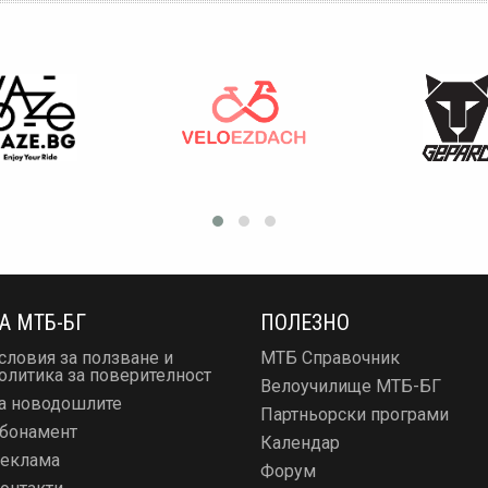
А МТБ-БГ
ПОЛЕЗНО
словия за ползване и
МТБ Справочник
олитика за поверителност
Велоучилище МТБ-БГ
а новодошлите
Партньорски програми
бонамент
Календар
еклама
Форум