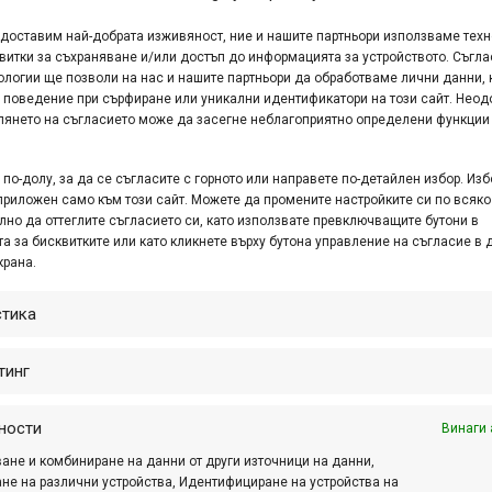
сциплината крос-кънтри маратон (ХСМ). С...
едоставим най-добрата изживяност, ние и нашите партньори използваме тех
витки за съхраняване и/или достъп до информацията за устройството. Съгла
ологии ще позволи на нас и нашите партньори да обработваме лични данни, 
еща оферта за горещите дни от
 поведение при сърфиране или уникални идентификатори на този сайт. Неод
глянето на съгласието може да засегне неблагоприятно определени функции
ckblaze
й 31, 2011 at 06:53.
445
по-долу, за да се съгласите с горното или направете по-детайлен избор. Изб
приложен само към този сайт. Можете да промените настройките си по всяко
арският производител Макском обяви супер
лно да оттеглите съгласието си, като използвате превключващите бутони в
а за бисквитките или като кликнете върху бутона управление на съгласие в 
оция на велосипеди Shockblaze.
крана.
стика
Bike отваря на 2 април
тинг
р. 29, 2011 at 14:26.
450
 април в София, ще отвори врати най-новият и
ности
Винаги 
големият в столицата магазин за велосипеди -
ане и комбиниране на данни от други източници на данни,
ike”. Байк магазинът се намира в ж.к. Борово,
не на различни устройства, Идентифициране на устройства на