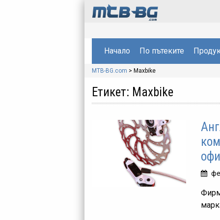
Начало
По пътеките
Продук
MTB-BG.com
>
Maxbike
Етикет:
Maxbike
Анг
ком
офи
фе
Фирм
марк