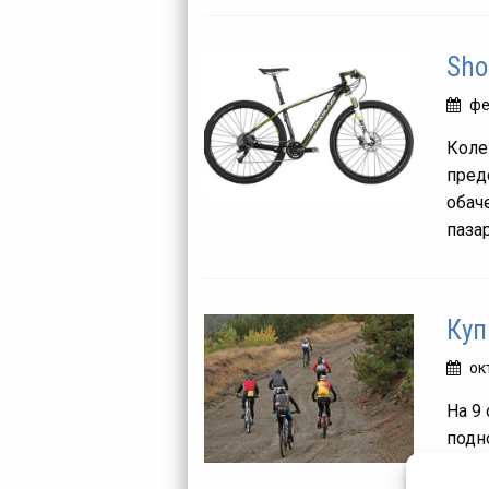
Sho
фе
Коле
пред
обач
пазар
Куп
ок
На 9
подн
влаж