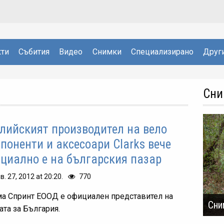
ти
Събития
Видео
Снимки
Специализирано
Друг
Сни
лийският производител на вело
поненти и аксесоари Clarks вече
циално е на българския пазар
в. 27, 2012 at 20:20.
770
а Спринт ЕООД е официален представител на
Сни
ата за България.