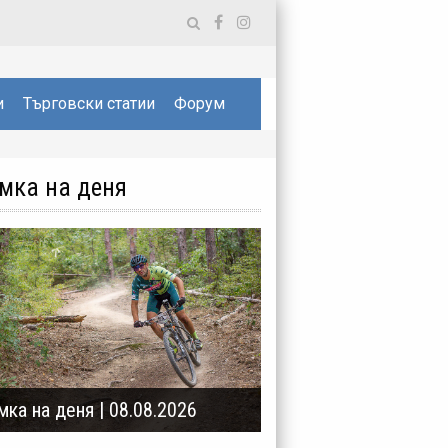
и
Търговски статии
Форум
мка на деня
мка на деня | 08.08.2026