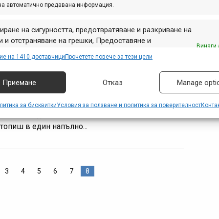
на автоматично предавана информация.
 Тодор Каблешков 53 (Търговски...
иране на сигурността, предотвратяване и разкриване на
 и отстраняване на грешки, Предоставяне и
Винаги 
квайте магазин Maxbike в София!
авяне на реклама и съдържание, Запазване и
ие на 1410 доставчици
Прочетете повече за тези цели
аване на избори за поверителност.
. 13, 2011 at 14:06.
380
Приемане
Отказ
Manage opti
си запален байкър и търсиш нови предложения за
и твоя велосипед в София, скоро ще имаш
литика за бисквитки
Условия за ползване и политика за поверителност
Конта
ожността да изпълниш всичките си мечти, като
отопиш в един напълно...
3
4
5
6
7
8