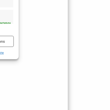
активен
ons
кти