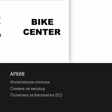
АРХИВ
Изпитателни отсечки
Снимка на месеца
Политика за бисквитки (ЕС)