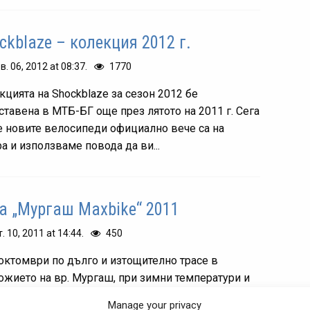
ckblaze – колекция 2012 г.
в. 06, 2012 at 08:37.
1770
кцията на Shockblaze за сезон 2012 бе
ставена в МТБ-БГ още през лятото на 2011 г. Сега
е новите велосипеди официално вече са на
а и използваме повода да ви...
а „Мургаш Maxbike“ 2011
т. 10, 2011 at 14:44.
450
 октомври по дълго и изтощително трасе в
ожието на вр. Мургаш, при зимни температури и
ен терен бяха излъчени шампионите на България
Manage your privacy