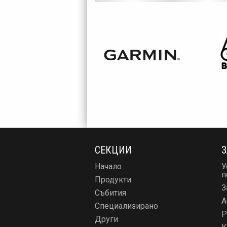
СЕКЦИИ
З
Начало
У
п
Продукти
З
Събития
А
Специализирано
Р
Други