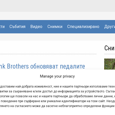
ти
Събития
Видео
Снимки
Специализирано
Друг
Сни
nk Brothers обновяват педалите
let DH
Manage your privacy
й 12, 2017 at 09:44.
603
едоставим най-добрата изживяност, ние и нашите партньори използваме тех
витки за съхраняване и/или достъп до информацията за устройството. Съгла
се следили предишните статии в МТБ-БГ за
ологии ще позволи на нас и нашите партньори да обработваме лични данни, 
тите при педалите на Crank Brothers, новото
 поведение при сърфиране или уникални идентификатори на този сайт. Неод
Сни
ление на модела за спускане Mallet DH, който
глянето на съгласието може да засегне неблагоприятно определени функции
инира закопчаване с автомат и стабилна