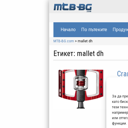
Начало
По пътеките
Продук
MTB-BG.com
>
mallet dh
Етикет:
mallet dh
Cra
Mal
ма
За да пр
като биск
Ако 
тези техн
новос
например
поко
или отте
функции.
комб