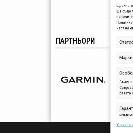
платф
Щракнете 
ще бъде 
включите
Политикат
част на е
ПАРТНЬОРИ
Стати
Марке
Особе
Съчетав
Свързва
базата 
Гарант
измами
предст
Управлен
съобщ