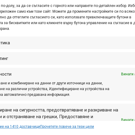
орма...
по-долу, за да се съгласите с горното или направете по-детайлен избор. Изб
приложен само към този сайт. Можете да промените настройките си по всяко
лно да оттеглите съгласието си, като използвате превключващите бутони в
а за бисквитките или като кликнете върху бутона управление на съгласие в 
крана.
стика
тинг
ности
Винаги 
ане и комбиниране на данни от други източници на данни,
не на различни устройства, Идентифициране на устройства на
на автоматично предавана информация.
иране на сигурността, предотвратяване и разкриване на
 и отстраняване на грешки, Предоставяне и
Винаги 
авяне на реклама и съдържание, Запазване и
ие на 1410 доставчици
Прочетете повече за тези цели
аване на избори за поверителност.