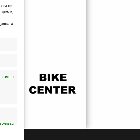
орът ви
 време,
долната
активен
активен