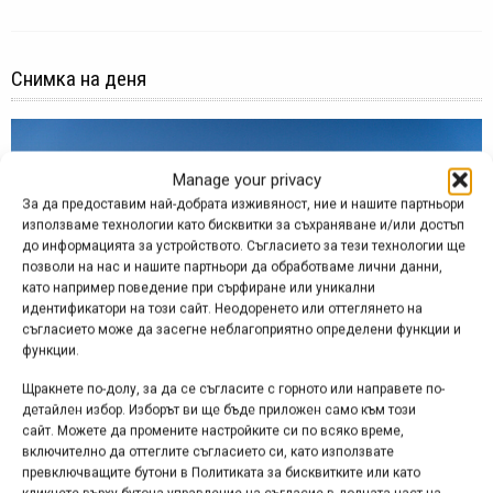
Снимка на деня
Manage your privacy
За да предоставим най-добрата изживяност, ние и нашите партньори
използваме технологии като бисквитки за съхраняване и/или достъп
до информацията за устройството. Съгласието за тези технологии ще
позволи на нас и нашите партньори да обработваме лични данни,
като например поведение при сърфиране или уникални
идентификатори на този сайт. Неодоренето или оттеглянето на
съгласието може да засегне неблагоприятно определени функции и
функции.
Щракнете по-долу, за да се съгласите с горното или направете по-
детайлен избор. Изборът ви ще бъде приложен само към този
Снимка на деня | 07.08.2026
сайт. Можете да промените настройките си по всяко време,
включително да оттеглите съгласието си, като използвате
превключващите бутони в Политиката за бисквитките или като