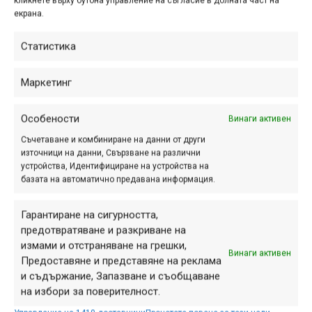
кликнете върху бутона управление на съгласие в долната част на
екрана.
ПАРТНЬОРИ
Статистика
Маркетинг
Особености
Винаги активен
Съчетаване и комбиниране на данни от други
източници на данни, Свързване на различни
устройства, Идентифициране на устройства на
базата на автоматично предавана информация.
Гарантиране на сигурността,
предотвратяване и разкриване на
СЕКЦИИ
измами и отстраняване на грешки,
Винаги активен
Предоставяне и представяне на реклама
Начало
и съдържание, Запазване и съобщаване
Продукти
на избори за поверителност.
Събития