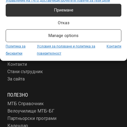
Управление на 1410 доставчици
Прочетете повече за тези цели
Специализирано
Други
Приемане
Отказ
ЗА МТБ-БГ
Условия за ползване и политика за поверителност
Manage options
За новодошлите
Политика за
Условия за ползване и политика за
Контакти
Абонамент
бисквитки
поверителност
Реклама
Контакти
Стани сътрудник
За сайта
ПОЛЕЗНО
МТБ Справочник
Велоучилище МТБ-БГ
Партньорски програми
Календар