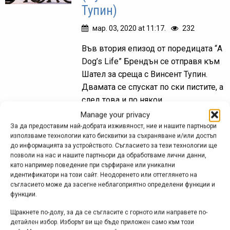
Тупин)
мар. 03, 2020 at 11:17.
232
Във втория епизод от поредицата “A
Dog’s Life” Брендън се отправя към
Шател за среща с Винсент Тупин.
Двамата се спускат по ски пистите, а
след това и по някои...
Manage your privacy
За да предоставим най-добрата изживяност, ние и нашите партньори
използваме технологии като бисквитки за съхраняване и/или достъп
Неделни дни в Шател, еп.
до информацията за устройството. Съгласието за тези технологии ще
позволи на нас и нашите партньори да обработваме лични данни,
10
като например поведение при сърфиране или уникални
идентификатори на този сайт. Неодоренето или оттеглянето на
дек. 22, 2019 at 07:21.
290
съгласието може да засегне неблагоприятно определени функции и
функции.
Поредна порция „хулиганско“ каране
Щракнете по-долу, за да се съгласите с горното или направете по-
от Винсент Тупин в байкпарк Шател.
детайлен избор. Изборът ви ще бъде приложен само към този
Видеото бе публикувано от Scott