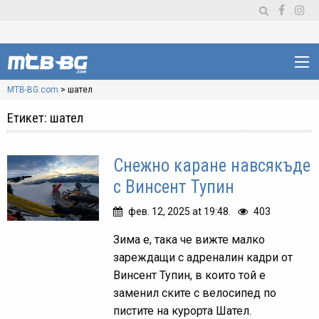
MTB-BG.com
>
шател
Етикет:
шател
Снежно каране навсякъде
с Винсент Тупин
фев. 12, 2025 at 19:48.
403
Зима е, така че вижте малко
зареждащи с адреналин кадри от
Винсент Тупин, в които той е
заменил ските с велосипед по
пистите на курорта Шател.