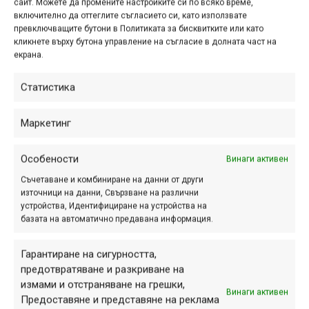
сайт. Можете да промените настройките си по всяко време,
още през лятото, но на мен сега ми
включително да оттеглите съгласието си, като използвате
дойде времето да го гледам и не...
превключващите бутони в Политиката за бисквитките или като
кликнете върху бутона управление на съгласие в долната част на
екрана.
Статистика
In Reach със Scott и
ShapeRideShoot
Маркетинг
ное. 24, 2019 at 05:52.
305
Особености
Винаги активен
Гледали сме много добри
Съчетаване и комбиниране на данни от други
видеоклипове, направени от
източници на данни, Свързване на различни
групичката ShapeRideShoot с
устройства, Идентифициране на устройства на
подкрепата на Scott, но този е най-
базата на автоматично предавана информация.
дългият, който съм срещал до
момента.
Гарантиране на сигурността,
предотвратяване и разкриване на
измами и отстраняване на грешки,
Винаги активен
Предоставяне и представяне на реклама