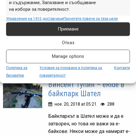
Винсент Тупин | 105 км/ч
и съдържание, Запазване и съобщаване
на избори за поверителност.
по ски писта
Управление на 1410 доставчици
Прочетете повече за тези цели
фев. 15, 2019 at 18:03.
274
Приемане
Интересно ли ви е как изглеждат
100 км/ч с велосипед по ски писта?
Отказ
Видеото на Винсент Тупин от Шател
Manage options
дава представа:
Политика за
Условия за ползване и политика за
Контакти
бисквитки
поверителност
Винсент Тупин – eRide в
байкпарк Шател
ное. 20, 2018 at 05:21.
288
Байкпаркът в Шател може и да е
затворен, но това не важи за е-
байкове. Някои може да намират е-