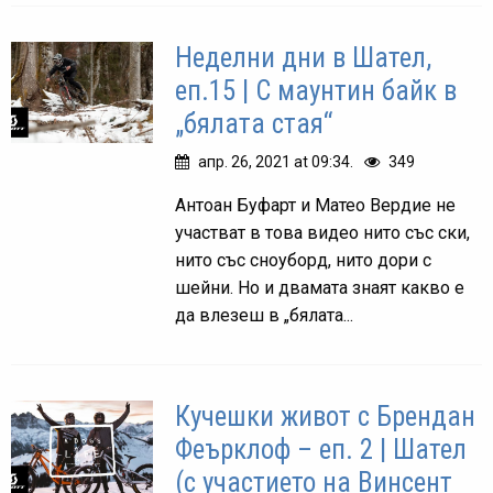
Неделни дни в Шател,
еп.15 | С маунтин байк в
„бялата стая“
апр. 26, 2021 at 09:34.
349
Антоан Буфарт и Матео Вердие не
участват в това видео нито със ски,
нито със сноуборд, нито дори с
шейни. Но и двамата знаят какво е
да влезеш в „бялата...
Кучешки живот с Брендан
Феърклоф – еп. 2 | Шател
(с участието на Винсент