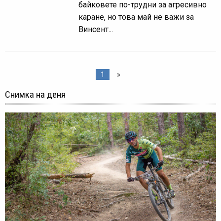
байковете по-трудни за агресивно
каране, но това май не важи за
Винсент...
1
»
Снимка на деня