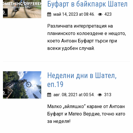
Буфарт в байкпарк Шател
май 14, 2023 at 08:46.
423
Различната интерпретация на
планинското колоездене е нещото,
което Антоан Буфарт търси при
всеки удобен случай.
Неделни дни в Шател,
еп.19
авг. 08, 2021 at 00:54.
313
Малко „айляшко“ каране от Антоан
Буфарт и Матео Вердие, точно като
за неделя!