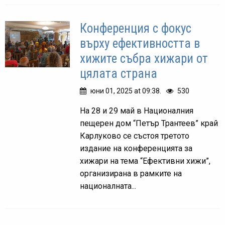
Конференция с фокус
върху ефективността в
хижите събра хижари от
цялата страна
юни 01, 2025 at 09:38.
530
На 28 и 29 май в Националния
пещерен дом “Петър Трантеев” край
Карлуково се състоя третото
издание на конференцията за
хижари на тема “Ефективни хижи”,
организирана в рамките на
националната...