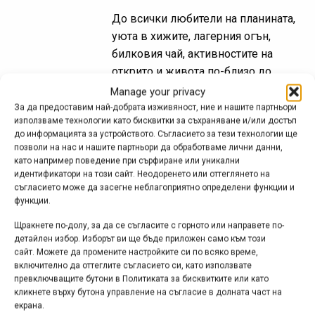
До всички любители на планината,
уюта в хижите, лагерния огън,
билковия чай, активностите на
открито и живота по-близо до
природа: стартира новото издание на
Manage your privacy
кампанията в подкрепа на хижите и...
За да предоставим най-добрата изживяност, ние и нашите партньори
използваме технологии като бисквитки за съхраняване и/или достъп
до информацията за устройството. Съгласието за тези технологии ще
позволи на нас и нашите партньори да обработваме лични данни,
като например поведение при сърфиране или уникални
Хижа на годината 2024 –
идентификатори на този сайт. Неодоренето или оттеглянето на
съгласието може да засегне неблагоприятно определени функции и
награждаване
функции.
окт. 13, 2024 at 10:32.
688
Щракнете по-долу, за да се съгласите с горното или направете по-
детайлен избор. Изборът ви ще бъде приложен само към този
Обществено гласуване определи
сайт. Можете да промените настройките си по всяко време,
носители на грантове за над 65 000
включително да оттеглите съгласието си, като използвате
лв. и най-добрите хижи и заслони в
превключващите бутони в Политиката за бисквитките или като
кликнете върху бутона управление на съгласие в долната част на
кампания "Хижа на годината" 2024.
екрана.
Близо 40 000 гласа на планинари от