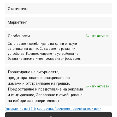
цялата...
Статистика
Маркетинг
Последни две седмици
Особености
Винаги активен
гласуване за конкурса и
Съчетаване и комбиниране на данни от други
грантовете в “Хижа на
източници на данни, Свързване на различни
годината” 2024
устройства, Идентифициране на устройства на
базата на автоматично предавана информация.
сеп. 17, 2024 at 13:13.
756
Гарантиране на сигурността,
Над 14 000 гласа са дали запалените
предотвратяване и разкриване на
планинари за любимите си хижи и
измами и отстраняване на грешки,
заслони до момента в инициативата
Винаги активен
Предоставяне и представяне на реклама
“Хижа на годината”. Кампанията по
и съдържание, Запазване и съобщаване
гласуване в конкурсната програма и
на избори за поверителност.
направлението “Подкрепа...
Управление на 1410 доставчици
Прочетете повече за тези цели