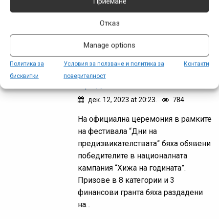
Приемане
Обявиха победителите в
Отказ
конкурса „Хижа на
Manage options
годината“ 2023 по време
Политика за
Условия за ползване и политика за
Контакти
на „Дни на
бисквитки
поверителност
предизвикателствата“
дек. 12, 2023 at 20:23.
784
На официална церемония в рамките
на фестивала “Дни на
предизвикателствата” бяха обявени
победителите в националната
кампания “Хижа на годината”.
Призове в 8 категории и 3
финансови гранта бяха раздадени
на...