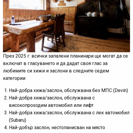
През 2025 г. всички запалени планинари ще могат да се
включат в гласуването и да дадат своя глас за
любимите си хижи и заслони в следните седем
категории:
Най-добра хижа/заслон, обслужвана без МПС (Devin)
Най-добра хижа/заслон, обслужвана с
високопроходим автомобил или лифт
Най-добра хижа/заслон, обслужвана с лек автомобил
(Subaru)
Най-добър заслон, нестопанисван на място