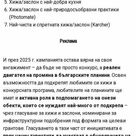
Хижа/заслон с най-добра кухня
Хижа/заслон с най-природосъобразни практики
(Photomate)
Най-чиста и спретната хижа/заслон (Kаrcher)
Реклама
И през 2025 г. кампанията остава вярна на своя
ангажимент – да бъде не просто конкурс, а
реален
двигател на промяна в българските планини
. Освен
възможността да подкрепят любимите си хижи в
конкурсната програма, любителите на планините ще
имат и
активна роля в подпомагането на онези
обекти, които се нуждаят най-много от подкрепа
–
чрез гласуване за хижи и заслони, номинирани за
инфраструктурни подобрения под формата на целеви
грантове. Гласуването в тази част от инициативата е
пряк начин туристите да участват в обновяването на