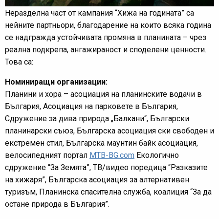
Неразделна част от кампания “Хижа на годината” са
нейните партньори, благодарение на които всяка година
се надгражда устойчивата промяна в планината – чрез
реална подкрепа, ангажираност и споделени ценности.
Това са:
Номиниращи организации:
Планини и хора – асоциация на планинските водачи в
България, Асоциация на парковете в България,
Сдружение за дива природа „Балкани“, Български
планинарски съюз, Българска асоциация ски свободен и
екстремен стил, Българска маунтин байк асоциация,
велосипедният портал
MTB-BG.com
Екологично
сдружение “За Земята”, ТВ/видео поредица “Разказите
на хижаря”, Българска асоциация за алтернативен
туризъм, Планинска спасителна служба, коалиция “За да
остане природа в България”.