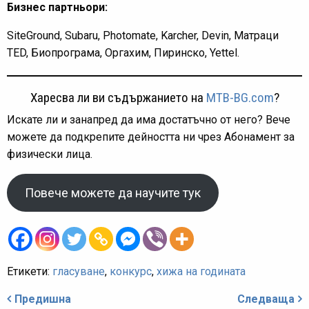
Бизнес партньори:
SiteGround, Subaru, Photomate, Karcher, Devin, Матраци
TED, Биопрограма, Оргахим, Пиринско, Yettel.
Харесва ли ви съдържанието на
MTB-BG.com
?
Искате ли и занапред да има достатъчно от него? Вече
можете да подкрепите дейността ни чрез Абонамент за
физически лица.
Повече можете да научите тук
Етикети:
гласуване
,
конкурс
,
хижа на годината
Навигация
Предишна
Следваща