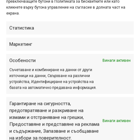
пластмасовото замърсяване чрез преизползване и
превключващите бутони в Политиката за бисквитките или като
кликнете върху бутона управление на съгласие в долната част на
рециклиране;
екрана.
–
“Подай ръка на билките”
– програма на
Биопрограма, която приканва към опазване на
Статистика
дивите билки и разбиране на техните екосистеми;
–
“Почисти себе си и след себе си”
–
Маркетинг
образователна акция на Kärcher, фокусирана върху
личната хигиена и грижата за хижите като общ дом;
Особености
Винаги активен
–
“Опознаваме скритите хижи със Subaru”
–
Съчетаване и комбиниране на данни от други
комуникационна инициатива за създаване на
източници на данни, Свързване на различни
информационни материали, популяризиращи слабо
устройства, Идентифициране на устройства на
познати, но ценни хижи и заслони сред масовата
базата на автоматично предавана информация.
публика.
Гарантиране на сигурността,
предотвратяване и разкриване на
измами и отстраняване на грешки,
Винаги активен
Предоставяне и представяне на реклама
и съдържание, Запазване и съобщаване
на избори за поверителност.