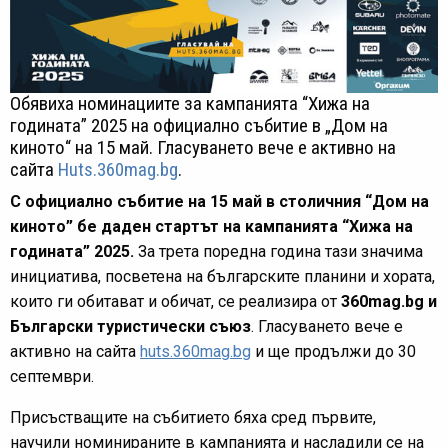
Обявиха номинациите за кампанията “Хижа на
годината” 2025 на официално събитие в „Дом на
киното“ на 15 май. Гласуването вече е активно на
сайта
Huts.360mag.bg
.
С официално събитие на 15 май в столичния “Дом на
киното” бе даден стартът на кампанията “Хижа на
годината” 2025.
За трета поредна година тази значима
инициатива, посветена на българските планини и хората,
които ги обитават и обичат, се реализира от
360mag.bg и
Български туристически съюз
. Гласуването вече е
активно на сайта
huts.360mag.bg
и ще продължи до 30
септември.
Присъстващите на събитието бяха сред първите,
научили номинираните в кампанията и насладили се на