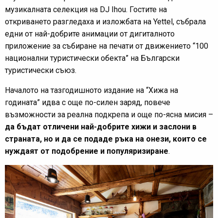
музикалната селекция на DJ Ihou. Гостите на
откриването разгледаха и изложбата на Yettel, събрала
едни от най-добрите анимации от дигиталното
приложение за събиране на печати от движението “100
национални туристически обекта” на Български
туристически съюз.
Началото на тазгодишното издание на “Хижа на
годината” идва с още по-силен заряд, повече
възможности за реална подкрепа и още по-ясна мисия –
да бъдат отличени най-добрите хижи и заслони в
страната, но и да се подаде ръка на онези, които се
нуждаят от подобрение и популяризиране
.