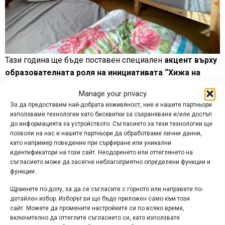
Тази година ще бъде поставен специален
акцент върху
образователната роля на инициативата “Хижа на
годината”
: стремежът е не само към отличаване и
Manage your privacy
подкрепа на добрите примери, но и към
повишаване на
За да предоставим най-добрата изживяност, ние и нашите партньори
културата на туристите в планината
. С помощта на
използваме технологии като бисквитки за съхраняване и/или достъп
вдъхновяващи партньорски кампании, “Хижа на
до информацията за устройството. Съгласието за тези технологии ще
позволи на нас и нашите партньори да обработваме лични данни,
годината” 2025 цели да насърчи по-осъзнатото,
като например поведение при сърфиране или уникални
отговорно и грижовно отношение към планинската
идентификатори на този сайт. Неодоренето или оттеглянето на
среда.
съгласието може да засегне неблагоприятно определени функции и
функции.
Сред новите образователни инициативи се открояват:
Щракнете по-долу, за да се съгласите с горното или направете по-
детайлен избор. Изборът ви ще бъде приложен само към този
“
Влез в кръга на Девин – Заедно за по-чисти хижи
сайт. Можете да промените настройките си по всяко време,
и планини”
– мотивиращо послание за намаляване на
включително да оттеглите съгласието си, като използвате