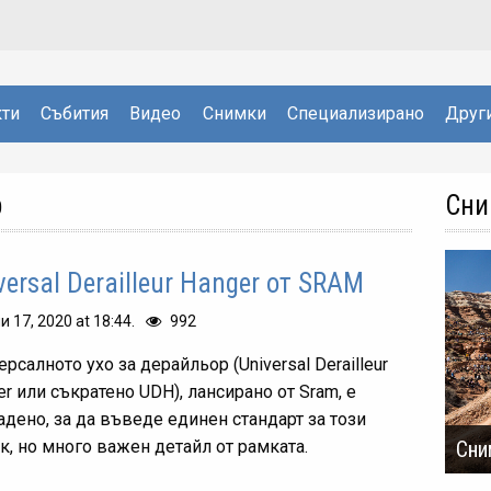
ти
Събития
Видео
Снимки
Специализирано
Друг
р
Сни
versal Derailleur Hanger от SRAM
и 17, 2020 at 18:44.
992
рсалното ухо за дерайльор (Universal Derailleur
r или съкратено UDH), лансирано от Sram, е
адено, за да въведе единен стандарт за този
к, но много важен детайл от рамката.
Сни