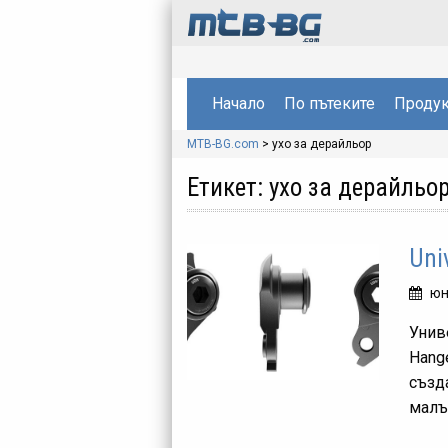
Начало
По пътеките
Продук
MTB-BG.com
>
ухо за дерайльор
Етикет:
ухо за дерайльо
Uni
юн
Униве
Hange
създ
малъ