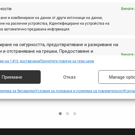
ото звено е ухото за захващане на задния
йльор към рамката.
ности
Винаги 
ане и комбиниране на данни от други източници на данни,
не на различни устройства, Идентифициране на устройства на
на автоматично предавана информация.
иране на сигурността, предотвратяване и разкриване на
 и отстраняване на грешки, Предоставяне и
Винаги 
авяне на реклама и съдържание, Запазване и
ие на 1410 доставчици
Прочетете повече за тези цели
аване на избори за поверителност.
Приемане
Отказ
Manage opti
литика за бисквитки
Условия за ползване и политика за поверителност
Конта