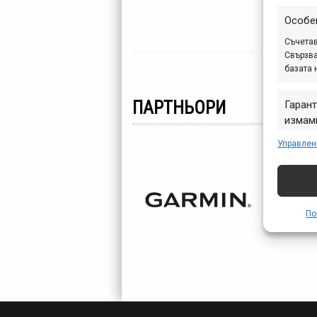
слаб
дера
Особе
Съчетав
Свързва
базата 
ПАРТНЬОРИ
Гарант
измами
предст
Управлен
съобщ
По