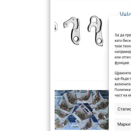
Vel
апр
ап
За да пр
като биск
Пред
тези техн
например
погл
или отте
коит
функции.
коло
Щракнете 
ще бъде 
включите
Политикат
Шир
част на е
във
Стати
ян
Марке
Ако ч