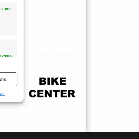
активен
активен
ons
кти