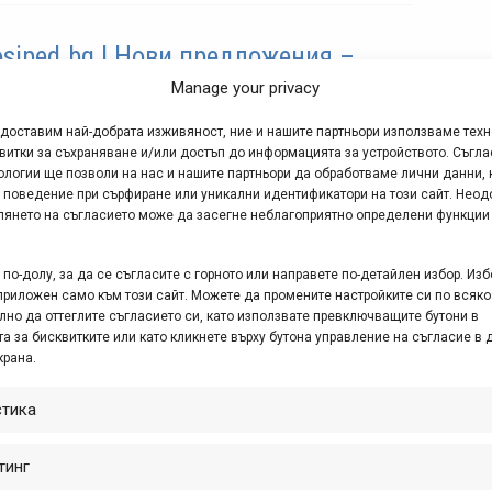
osiped.bg | Нови предложения –
ил 2019
Manage your privacy
р. 25, 2019 at 06:35.
425
едоставим най-добрата изживяност, ние и нашите партньори използваме тех
витки за съхраняване и/или достъп до информацията за устройството. Съгла
и месец април да е излязъл в отпуск, хвърляме
ологии ще позволи на нас и нашите партньори да обработваме лични данни, 
 поведение при сърфиране или уникални идентификатори на този сайт. Неод
ед към още няколко продукта във Velosiped.bg,
глянето на съгласието може да засегне неблагоприятно определени функции
о може да са полезни и интересни за всеки
ездач, не само в планината.
по-долу, за да се съгласите с горното или направете по-детайлен избор. Изб
приложен само към този сайт. Можете да промените настройките си по всяко
лно да оттеглите съгласието си, като използвате превключващите бутони в
а за бисквитките или като кликнете върху бутона управление на съгласие в 
ока гама от уши за рамки MARWI
крана.
 www.velosiped.bg
стика
. 26, 2017 at 15:58.
386
тинг
есто карате велосипеда си, значи знаете, че