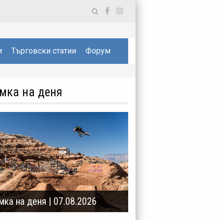
и
Търговски статии
Форум
мка на деня
мка на деня | 07.08.2026