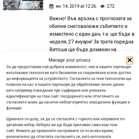
ян. 14, 2019 at 12:26.
272
Важно! Във връзка с прогнозата за
обилни снеговалежи събитието е
изместено с един ден, т.е. ще бъде в
неделя, 27 януари! За трета поредна
Витоша ще бъде домакин на
уникалното...
Manage your privacy
За да предоставим най-добрата изживяност, ние и нашите партньори
използваме технологии като бисквитки за съхраняване и/или достъп
до информацията за устройството. Съгласието за тези технологии ще
Винсент Тупин | Нощно
позволи на нас и нашите партньори да обработваме лични данни,
като например поведение при сърфиране или уникални
каране на сняг
идентификатори на този сайт. Неодоренето или оттеглянето на
съгласието може да засегне неблагоприятно определени функции и
ян. 11, 2019 at 10:18.
297
функции.
Екипиран с фар от Hope, Винсент
Щракнете по-долу, за да се съгласите с горното или направете по-
детайлен избор. Изборът ви ще бъде приложен само към този
Тупин кара покритото със сняг трасе
сайт. Можете да промените настройките си по всяко време,
в гората не по-бавно, отколкото сме
включително да оттеглите съгласието си, като използвате