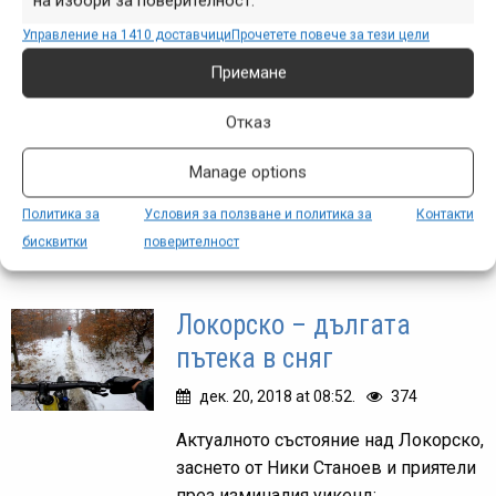
по неотъпкана писта
на избори за поверителност.
Управление на 1410 доставчици
Прочетете повече за тези цели
дек. 20, 2018 at 14:39.
290
Приемане
Големият сняг дойде не само в
България, така че и от други краища
Отказ
на северното полукълбо започнаха
да се повяват клипове с каране в
Manage options
„пудрата“. Винсент Тупин винаги е
Политика за
Условия за ползване и политика за
Контакти
бил...
бисквитки
поверителност
Локорско – дългата
пътека в сняг
дек. 20, 2018 at 08:52.
374
Актуалното състояние над Локорско,
заснето от Ники Станоев и приятели
през изминалия уикенд: