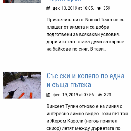
дек. 13, 2019 at 18:05.
359
Приятелите ни от Nomad Team не се
плашат от зимата и са добре
подготвени за всякакви условия,
дори и когато става дума за каране
на байкове по сняг. В тази...
Със ски и колело по една
и съща пътека
фев. 19, 2019 at 07:56.
323
Винсент Тупин отново е на линия с
интересно зимно видео. Този път той
и Жером Кароли (негов приятел
скиор) летят между дърветата по