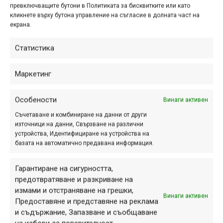
свикнали да го прави и през деня!
превключващите бутони в Политиката за бисквитките или като
кликнете върху бутона управление на съгласие в долната част на
екрана.
Предколедно из Люлин
Статистика
планина 2
Маркетинг
дек. 24, 2018 at 09:09.
320
Особености
Винаги активен
За втора поредна година Борис
Първанов и приятелите му от
Съчетаване и комбиниране на данни от други
източници на данни, Свързване на различни
групата Fast Pedals Банкя решиха да
устройства, Идентифициране на устройства на
загреят предколедно по
базата на автоматично предавана информация.
заснежените и замръзнали пътища
на Люлин планина:
Гарантиране на сигурността,
предотвратяване и разкриване на
измами и отстраняване на грешки,
Винаги активен
Предоставяне и представяне на реклама
Винсент Тупин | Спускане
и съдържание, Запазване и съобщаване